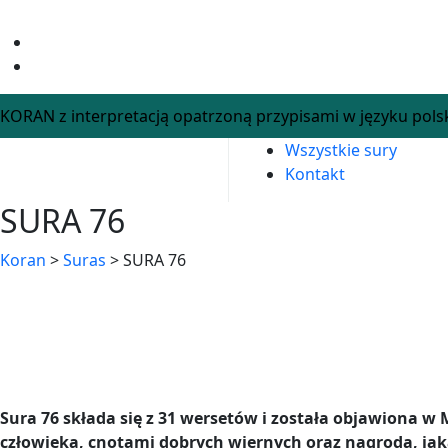
Skip
to
content
KORAN z interpretacją opatrzoną przypisami w języku pols
Wszystkie sury
Kontakt
SURA 76
Koran
>
Suras
>
SURA 76
SURA 76
Sura 76 składa się z 31 wersetów i została objawiona w
człowieka, cnotami dobrych wiernych oraz nagrodą, jak