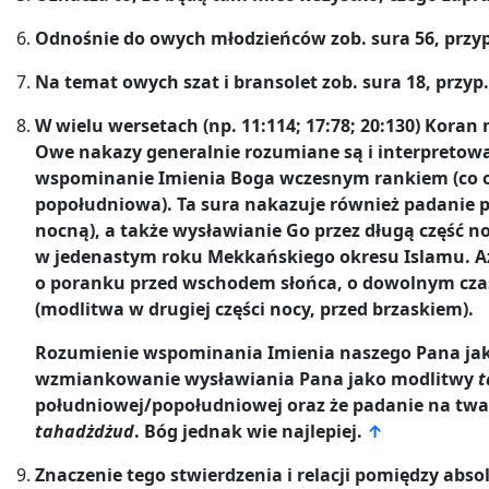
Odnośnie do owych młodzieńców zob. sura 56, przyp
Na temat owych szat i bransolet zob. sura 18, przyp.
W wielu wersetach (np. 11:114; 17:78; 20:130) Koran
Owe nakazy generalnie rozumiane są i interpretowa
wspominanie Imienia Boga wczesnym rankiem (co 
popołudniowa). Ta sura nakazuje również padanie p
nocną), a także wysławianie Go przez długą część n
w jedenastym roku Mekkańskiego okresu Islamu. Aż
o poranku przed wschodem słońca, o dowolnym czas
(modlitwa w drugiej części nocy, przed brzaskiem).
Rozumienie wspominania Imienia naszego Pana jako
wzmiankowanie wysławiania Pana jako modlitwy
t
południowej/popołudniowej oraz że padanie na twar
tahadżdżud
. Bóg jednak wie najlepiej.
↑
Znaczenie tego stwierdzenia i relacji pomiędzy absolu