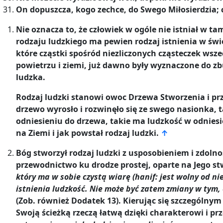
On dopuszcza, kogo zechce, do Swego Miłosierdzia; c
Nie oznacza to, że człowiek w ogóle nie istniał w t
rodzaju ludzkiego ma pewien rodzaj istnienia w świ
które cząstki spośród niezliczonych cząsteczek wsz
powietrzu i ziemi, już dawno były wyznaczone do zb
ludzka.
Rodzaj ludzki stanowi owoc Drzewa Stworzenia i prz
drzewo wyrosło i rozwinęło się ze swego nasionka, ta
odniesieniu do drzewa, takie ma ludzkość w odniesi
na Ziemi i jak powstał rodzaj ludzki.
↑
Bóg stworzył rodzaj ludzki z usposobieniem i zdolno
przewodnictwo ku drodze prostej, oparte na Jego st
który ma w sobie czystą wiarę (hanif: jest wolny od ni
istnienia ludzkość. Nie może być zatem zmiany w tym, c
(Zob. również Dodatek 13). Kierując się szczególn
Swoją ścieżką rzeczą łatwą dzięki charakterowi i 