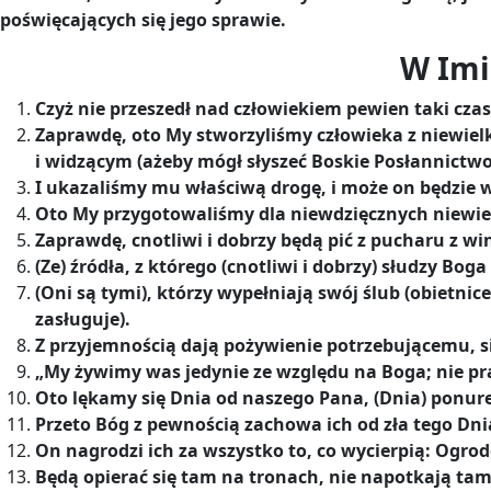
poświęcających się jego sprawie.
W Imi
Czyż nie przeszedł nad człowiekiem pewien taki czas
Zaprawdę, oto My stworzyliśmy człowieka z niewielk
i widzącym (ażeby mógł słyszeć Boskie Posłannictwo 
I ukazaliśmy mu właściwą drogę, i może on będzie wd
Oto My przygotowaliśmy dla niewdzięcznych niewier
Zaprawdę, cnotliwi i dobrzy będą pić z pucharu z
(Ze) źródła, z którego (cnotliwi i dobrzy) słudzy Boga
(Oni są tymi), którzy wypełniają swój ślub (obietnice
zasługuje).
Z przyjemnością dają pożywienie potrzebującemu, si
„My żywimy was jedynie ze względu na Boga; nie pr
Oto lękamy się Dnia od naszego Pana, (Dnia) ponureg
Przeto Bóg z pewnością zachowa ich od zła tego Dnia
On nagrodzi ich za wszystko to, co wycierpią: Ogro
Będą opierać się tam na tronach, nie napotkają tam