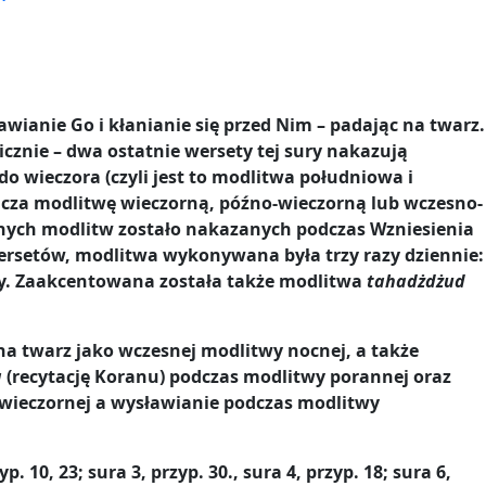
wianie Go i kłanianie się przed Nim – padając na twarz.
cznie – dwa ostatnie wersety tej sury nakazują
 do wieczora (czyli jest to modlitwa południowa i
acza modlitwę wieczorną, późno-wieczorną lub wczesno-
ennych modlitw zostało nakazanych podczas Wzniesienia
rsetów, modlitwa wykonywana była trzy razy dziennie:
cy. Zaakcentowana została także modlitwa
tahadżdżud
a twarz jako wczesnej modlitwy nocnej, a także
a
(recytację Koranu) podczas modlitwy porannej oraz
-wieczornej a wysławianie podczas modlitwy
10, 23; sura 3, przyp. 30., sura 4, przyp. 18; sura 6,