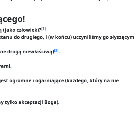
ącego!
[1]
 (jako człowiek)?
stanu do drugiego, i (w końcu) uczyniliśmy go słyszącym
[2]
dzie drogą niewłaściwą)
.
wami.
o jest ogromne i ogarniające (każdego, który na nie
:
 tylko akceptacji Boga).