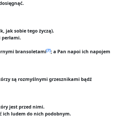
 dosięgnąć.
, jak sobie tego życzą).
i perłami.
[7]
ebrnymi bransoletami
; a Pan napoi ich napojem
 którzy są rozmyślnymi grzesznikami bądź
tóry jest przed nimi.
ić ich ludem do nich podobnym.