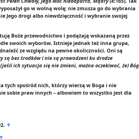
jest Pełen Chwały, Jego Moc nieodparta, Mądry
(4:165). Tak
 wyposażył go w wolną wolę; nie zmusza go do wybrania
e Jego drogi albo niewdzięczność i wybranie swojej
ptują Boże przewodnictwo i podążają wskazaną przez
dle swoich wyborów. Istnieje jednak też inna grupa,
odnaleźć ze względu na pewne okoliczności. Oni są
zy są bez środków i nie są prowadzeni ku drodze
(jeśli ich sytuacja się nie zmieni, można oczekiwać, że) Bóg
a tych spośród nich, którzy wierzą w Boga i nie
ie sobie praw innych – albowiem to wszystko jest dla
92.
↑
↑