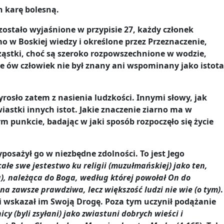
h karę bolesną.
 zostało wyjaśnione w przypisie 27, każdy członek
o w Boskiej wiedzy i określone przez Przeznaczenie,
cząstki, choć są szeroko rozpowszechnione w wodzie,
e ów człowiek nie był znany ani wspominany jako istota
rosło zatem z nasienia ludzkości. Innymi słowy, jak
iastki innych istot. Jakie znaczenie ziarno ma w
 punkcie, badając w jaki sposób rozpoczęło się życie
posażył go w niezbędne zdolności. To jest Jego
całe swe jestestwo ku religii (muzułmańskiej) jako ten,
ra), należąca do Boga, według której powołał On do
 na zawsze prawdziwa, lecz większość ludzi nie wie (o tym)
.
i wskazał im Swoją Drogę. Poza tym uczynił podążanie
cy (byli zsyłani) jako zwiastuni dobrych wieści i