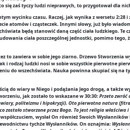
o się zaś tyczy ludzi nieprawych, to przygotował dla nic
amtym wycinku czasu. Raczej, jak wynika z wersetu 2:28 i
ecie atomów i cząsteczek. Innymi słowy, już było wiadom
echświata będą stanowić daną część ciała ludzkiego. Te 
udowania ciała poszczególnej jednostki, pomimo tego, ż
ez to zawiera w sobie jego ziarno. Drzewo Stworzenia wy
k i rodzaj ludzki nosi w sobie wszystkie pierwotne pierw
eniu do wszechświata. Nauka powinna skupiać się na tym
ścią do wiary w Niego i podążania Jego drogą, a także wy
worzeniu, jak zostało to wskazane w 30:30:
Przeto zwróć 
ewiary, politeizmu i hipokryzji). Oto pierwotna natura (fit
o zostało stworzone przez Boga. To jest religia właściwa i
ym współczuciem, wysłał On również Swoich Wysłanników 
przewodnictwu tychże Wysłanników. On oznajmia:
Wysłanni