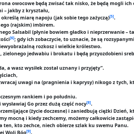
 grona owocowe będą zwisać tak nisko, że będą mogli ich
 – jakby z kryształu,
[5]
określą miarę napoju (jak sobie tego zażyczą)
.
nego (rajskim) imbirem.
ego Salsabil (płynie bowiem gładko i nieprzerwanie – tak
[6]
ości
; gdy ich zobaczycie, to uznacie, że są rozsypanym
iewyobrażalną rozkosz i wielkie królestwo.
o, zielonego jedwabiu i brokatu i będą przyozdobieni sr
a, a wasz wysiłek został uznany i przyjęty”.
ęściach,
 zwracaj uwagi na (pragnienia i kaprysy) nikogo z tych,
wczesnym rankiem i po południu.
[8]
i wysławiaj Go przez dużą część nocy
.
 przemijające (życie doczesne) i zaniedbują ciężki Dzień, k
liśmy mocną i kiedy zechcemy, możemy całkowicie zastąp
 ten, kto zechce, niech obierze szlak ku swemu Panu.
[9]
ej Woli Bóg
.