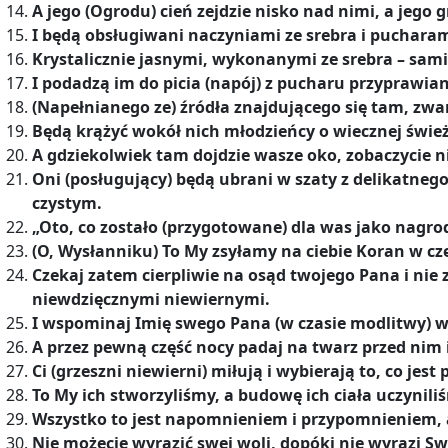
A jego (Ogrodu) cień zejdzie nisko nad nimi, a jego
I będą obsługiwani naczyniami ze srebra i pucharami
Krystalicznie jasnymi, wykonanymi ze srebra – sami 
I podadzą im do picia (napój) z pucharu przyprawia
(Napełnianego ze) źródła znajdującego się tam, zwan
Będą krążyć wokół nich młodzieńcy o wiecznej śwież
A gdziekolwiek tam dojdzie wasze oko, zobaczycie n
Oni (posługujący) będą ubrani w szaty z delikatneg
czystym.
„Oto, co zostało (przygotowane) dla was jako nagrod
(O, Wysłanniku) To My zsyłamy na ciebie Koran w cz
Czekaj zatem cierpliwie na osąd twojego Pana i nie
niewdzięcznymi niewiernymi.
I wspominaj Imię swego Pana (w czasie modlitwy) 
A przez pewną część nocy padaj na twarz przed nim 
Ci (grzeszni niewierni) miłują i wybierają to, co jest
To My ich stworzyliśmy, a budowę ich ciała uczyni
Wszystko to jest napomnieniem i przypomnieniem, a
Nie możecie wyrazić swej woli, dopóki nie wyrazi Sw