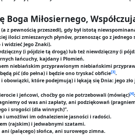
ę Boga Miłosiernego, Współczuj
 (a z pewnością przeszedł), gdy był istotą niewspominaną
iej ilości zmieszanych płynów, przenosząc go z jednego 
i widzieć Jego Znaki).
zięczny (i pójdzie tą drogą) lub też niewdzięczny (i pój
nych łańcuchy, kajdany i Płomień.
 winem niebiańskim przyprawionym niebiańskimi przypra
[3]
 będą pić (do pełna) i będzie ono tryskać obficie
.
 i obowiązki, które podejmują) i lękają się Dnia: jego zł
[4]
erocie i jeńcowi, choćby go nie potrzebowali (mówiąc)
agniemy od was ani zapłaty, ani podziękowań (pragniemy
o i srogości (dla winnych)”.
 i umożliwi im odnalezienie jasności i radości.
dem (rajskim) i jedwabnymi szatami.
 ani (palącego) słońca, ani surowego zimna.