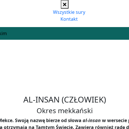
Wszystkie sury
Kontakt
kim
AL-INSAN (CZŁOWIEK)
Okres mekkański
 Mekce. Swoją nazwę bierze od słowa
al-insan
w wersecie 
ą otrzymają na Tamtym Świecie. Zawiera również radę dl