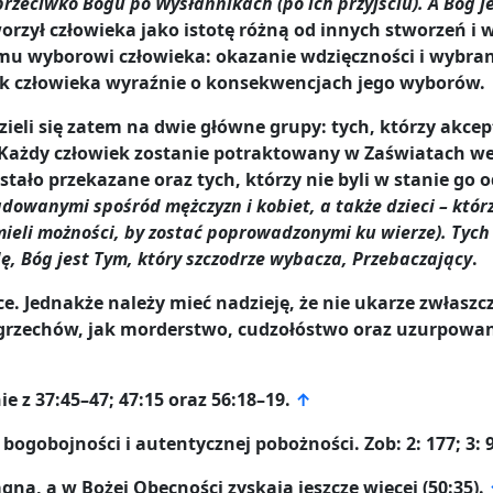
przeciwko Bogu po Wysłannikach (po ich przyjściu). A Bóg 
orzył człowieka jako istotę różną od innych stworzeń i
mu wyborowi człowieka: okazanie wdzięczności i wybrani
nak człowieka wyraźnie o konsekwencjach jego wyborów.
ieli się zatem na dwie główne grupy: tych, którzy akce
ą. Każdy człowiek zostanie potraktowany w Zaświatach we
tało przekazane oraz tych, którzy nie byli w stanie go 
adowanymi spośród mężczyzn i kobiet, a także dzieci – któr
 mieli możności, by zostać poprowadzonymi ku wierze). Tych 
ę, Bóg jest Tym, który szczodrze wybacza, Przebaczający
.
e. Jednakże należy mieć nadzieję, że nie ukarze zwłaszcz
ch grzechów, jak morderstwo, cudzołóstwo oraz uzurpowan
 z 37:45–47; 47:15 oraz 56:18–19.
↑
bogobojności i autentycznej pobożności. Zob: 2: 177; 3: 
ną, a w Bożej Obecności zyskają jeszcze więcej (50:35).