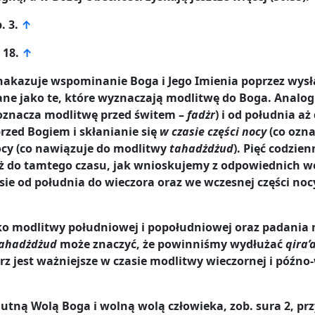
. 3.
↑
 18.
↑
 nakazuje wspominanie Boga i Jego Imienia poprzez wysła
ne jako te, które wyznaczają modlitwę do Boga. Analogi
oznacza modlitwę przed świtem –
fadżr
) i od południa aż
rzed Bogiem i skłanianie się
w czasie części nocy
(co ozn
ocy (co nawiązuje do modlitwy
tahadżdżud
). Pięć codzi
 do tamtego czasu, jak wnioskujemy z odpowiednich we
ie od południa do wieczora oraz we wczesnej części no
 modlitwy południowej i popołudniowej oraz padania n
ahadżdżud
może znaczyć, że powinniśmy wydłużać
qira’
z jest ważniejsze w czasie modlitwy wieczornej i późno
tną Wolą Boga i wolną wolą człowieka, zob. sura 2, przyp. 