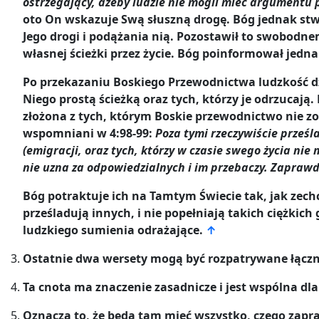
ostrzegający, ażeby ludzie nie mogli mieć argumentu 
oto On wskazuje Swą słuszną drogę. Bóg jednak stw
Jego drogi i podążania nią. Pozostawił to swobodne
własnej ścieżki przez życie. Bóg poinformował jed
Po przekazaniu Boskiego Przewodnictwa ludzkość dz
Niego prostą ścieżką oraz tych, którzy je odrzucaj
złożona z tych, którym Boskie przewodnictwo nie zos
wspomniani w 4:98-99:
Poza tymi rzeczywiście prześl
(emigracji, oraz tych, którzy w czasie swego życia nie
nie uzna za odpowiedzialnych i im przebaczy. Zaprawd
Bóg potraktuje ich na Tamtym Świecie tak, jak zechc
prześladują innych, i nie popełniają takich ciężki
ludzkiego sumienia odrażające.
↑
Ostatnie dwa wersety mogą być rozpatrywane łącznie
Ta cnota ma znaczenie zasadnicze i jest wspólna dla 
Oznacza to, że będą tam mieć wszystko, czego zaprag