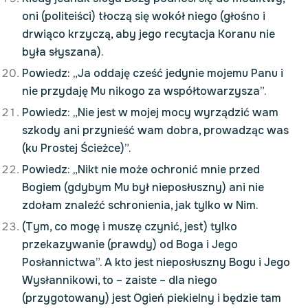
oni (politeiści) tłoczą się wokół niego (głośno i
drwiąco krzyczą, aby jego recytacja Koranu nie
była słyszana).
Powiedz: „Ja oddaję cześć jedynie mojemu Panu i
nie przydaję Mu nikogo za współtowarzysza”.
Powiedz: „Nie jest w mojej mocy wyrządzić wam
szkody ani przynieść wam dobra, prowadząc was
(ku Prostej Ścieżce)”.
Powiedz: „Nikt nie może ochronić mnie przed
Bogiem (gdybym Mu był nieposłuszny) ani nie
zdołam znaleźć schronienia, jak tylko w Nim.
(Tym, co mogę i muszę czynić, jest) tylko
przekazywanie (prawdy) od Boga i Jego
Posłannictwa”. A kto jest nieposłuszny Bogu i Jego
Wysłannikowi, to – zaiste – dla niego
(przygotowany) jest Ogień piekielny i będzie tam