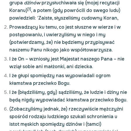
grupa
dżinów
przysłuchiwała się (mojej recytacji
[1]
Koranu)
, a potem (gdy powrócili do swego ludu)
powiedzieli: ‘Zaiste, słyszeliśmy cudowny Koran,
Prowadzący ku temu, co jest słuszne w wierze i w
postępowaniu, i uwierzyliśmy w niego i my
(potwierdzamy, że) nie będziemy przypisywać
naszemu Panu nikogo jako współtowarzysza.
I że On – wzniosły jest Majestat naszego Pana – nie
wziął sobie ani małżonki, ani dziecka.
I że głupi spomiędzy nas wypowiadali ogrom
kłamstwa przeciwko Bogu.
I że (błądziliśmy, gdy) sądziliśmy, że ludzie i dżiny nie
będą nigdy wypowiadać kłamstwa przeciwko Bogu.
(Zobaczyliśmy jednak, że) rzeczywiście mężczyźni
spośród rodzaju ludzkiego szukali schronienia u
istot męskich spomiędzy dżinów i (tamci)