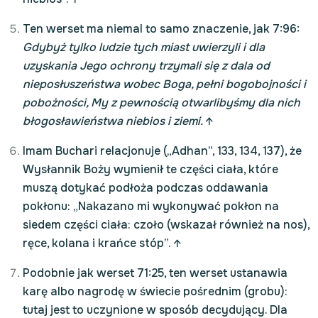
Ten werset ma niemal to samo znaczenie, jak 7:96:
Gdybyż tylko ludzie tych miast uwierzyli i dla
uzyskania Jego ochrony trzymali się z dala od
nieposłuszeństwa wobec Boga, pełni bogobojności i
pobożności, My z pewnością otwarlibyśmy dla nich
błogosławieństwa niebios i ziemi.
↑
Imam Buchari relacjonuje („Adhan”, 133, 134, 137), że
Wysłannik Boży wymienił te części ciała, które
muszą dotykać podłoża podczas oddawania
pokłonu: „Nakazano mi wykonywać pokłon na
siedem części ciała: czoło (wskazał również na nos),
ręce, kolana i krańce stóp”.
↑
Podobnie jak werset 71:25, ten werset ustanawia
karę albo nagrodę w świecie pośrednim (grobu):
tutaj jest to uczynione w sposób decydujący. Dla