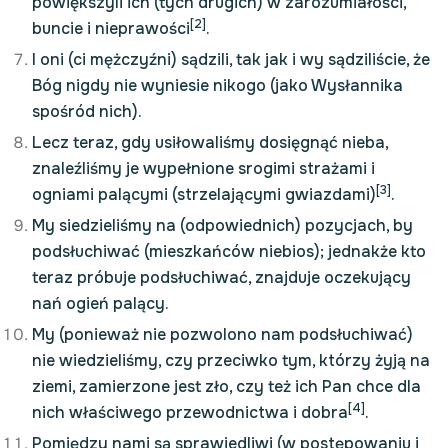
powiększyli ich (tych drugich) w zarozumiałości,
[2]
buncie i nieprawości
.
I oni (ci mężczyźni) sądzili, tak jak i wy sądziliście, że
Bóg nigdy nie wyniesie nikogo (jako Wysłannika
spośród nich).
Lecz teraz, gdy usiłowaliśmy dosięgnąć nieba,
znaleźliśmy je wypełnione srogimi strażami i
[3]
ogniami palącymi (strzelającymi gwiazdami)
.
My siedzieliśmy na (odpowiednich) pozycjach, by
podsłuchiwać (mieszkańców niebios); jednakże kto
teraz próbuje podsłuchiwać, znajduje oczekujący
nań ogień palący.
My (ponieważ nie pozwolono nam podsłuchiwać)
nie wiedzieliśmy, czy przeciwko tym, którzy żyją na
ziemi, zamierzone jest zło, czy też ich Pan chce dla
[4]
nich właściwego przewodnictwa i dobra
.
Pomiędzy nami są sprawiedliwi (w postępowaniu i