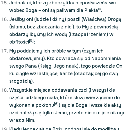
Jednak ci, którzy zboczyli ku nieposłuszeństwu
wobec Boga – oni są paliwem dla Piekła’”.
Jeśliby oni (ludzie i dżiny) poszli (Właściwą) Drogą
(islamu, bez zbaczania z niej), to My z pewnością
obdarzylibyśmy ich wodą (i zaopatrzeniem) w
[5]
obfitości
;
My poddajemy ich próbie w tym (czym ich
obdarowujemy). Kto odwraca się od Napomnienia
swego Pana (Księgi Jego nauk), tego powiedzie On
ku ciągle wzrastającej karze (otaczającej go swą
srogością).
Wszystkie miejsca oddawania czci (i wszystkie
części ludzkiego ciała, które służą wierzącemu do
[6]
wykonania pokłonu
) są dla Boga i wszelkie akty
czci należą się tylko Jemu, przeto nie czcijcie nikogo
wraz z Nim.
Kiedy jednak sługa Boży podnosi się do modlitwy,