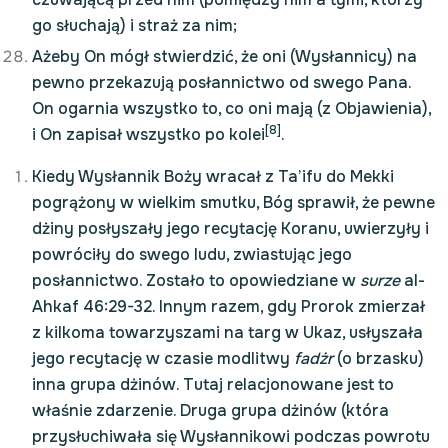
go słuchają) i straż za nim;
Ażeby On mógł stwierdzić, że oni (Wysłannicy) na
pewno przekazują posłannictwo od swego Pana.
On ogarnia wszystko to, co oni mają (z Objawienia),
[8]
i On zapisał wszystko po kolei
.
Kiedy Wysłannik Boży wracał z Ta’ifu do Mekki
pogrążony w wielkim smutku, Bóg sprawił, że pewne
dżiny posłyszały jego recytację Koranu, uwierzyły i
powróciły do swego ludu, zwiastując jego
posłannictwo. Zostało to opowiedziane w
surze
al-
Ahkaf 46:29-32. Innym razem, gdy Prorok zmierzał
z kilkoma towarzyszami na targ w Ukaz, usłyszała
jego recytację w czasie modlitwy
fadżr
(o brzasku)
inna grupa dżinów. Tutaj relacjonowane jest to
właśnie zdarzenie. Druga grupa dżinów (która
przysłuchiwała się Wysłannikowi podczas powrotu