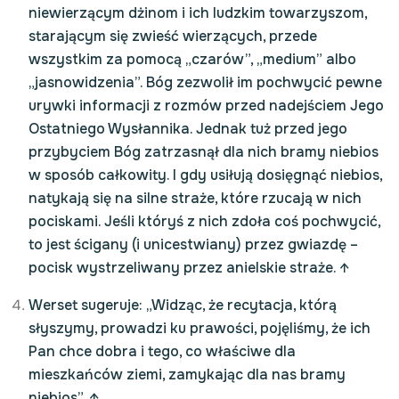
niewierzącym dżinom i ich ludzkim towarzyszom,
starającym się zwieść wierzących, przede
wszystkim za pomocą „czarów”, „medium” albo
„jasnowidzenia”. Bóg zezwolił im pochwycić pewne
urywki informacji z rozmów przed nadejściem Jego
Ostatniego Wysłannika. Jednak tuż przed jego
przybyciem Bóg zatrzasnął dla nich bramy niebios
w sposób całkowity. I gdy usiłują dosięgnąć niebios,
natykają się na silne straże, które rzucają w nich
pociskami. Jeśli któryś z nich zdoła coś pochwycić,
to jest ścigany (i unicestwiany) przez gwiazdę –
pocisk wystrzeliwany przez anielskie straże.
↑
Werset sugeruje: „Widząc, że recytacja, którą
słyszymy, prowadzi ku prawości, pojęliśmy, że ich
Pan chce dobra i tego, co właściwe dla
mieszkańców ziemi, zamykając dla nas bramy
niebios”.
↑