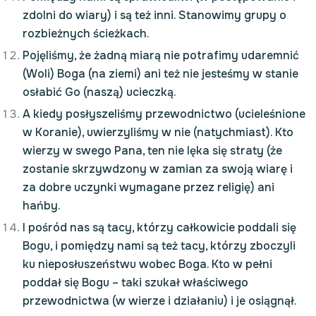
zdolni do wiary) i są też inni. Stanowimy grupy o
rozbieżnych ścieżkach.
Pojęliśmy, że żadną miarą nie potrafimy udaremnić
(Woli) Boga (na ziemi) ani też nie jesteśmy w stanie
osłabić Go (naszą) ucieczką.
A kiedy posłyszeliśmy przewodnictwo (ucieleśnione
w Koranie), uwierzyliśmy w nie (natychmiast). Kto
wierzy w swego Pana, ten nie lęka się straty (że
zostanie skrzywdzony w zamian za swoją wiarę i
za dobre uczynki wymagane przez religię) ani
hańby.
I pośród nas są tacy, którzy całkowicie poddali się
Bogu, i pomiędzy nami są też tacy, którzy zboczyli
ku nieposłuszeństwu wobec Boga. Kto w pełni
poddał się Bogu – taki szukał właściwego
przewodnictwa (w wierze i działaniu) i je osiągnął.