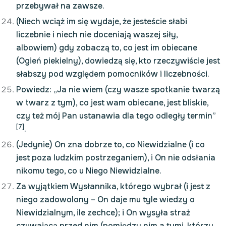
przebywał na zawsze.
(Niech wciąż im się wydaje, że jesteście słabi
liczebnie i niech nie doceniają waszej siły,
albowiem) gdy zobaczą to, co jest im obiecane
(Ogień piekielny), dowiedzą się, kto rzeczywiście jest
słabszy pod względem pomocników i liczebności.
Powiedz: „Ja nie wiem (czy wasze spotkanie twarzą
w twarz z tym), co jest wam obiecane, jest bliskie,
czy też mój Pan ustanawia dla tego odległy termin”
[7]
.
(Jedynie) On zna dobrze to, co Niewidzialne (i co
jest poza ludzkim postrzeganiem), i On nie odsłania
nikomu tego, co u Niego Niewidzialne.
Za wyjątkiem Wysłannika, którego wybrał (i jest z
niego zadowolony – On daje mu tyle wiedzy o
Niewidzialnym, ile zechce); i On wysyła straż
czuwającą przed nim (pomiędzy nim a tymi, którzy