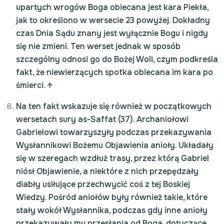
upartych wrogów Boga obiecana jest kara Piekła,
jak to określono w wersecie 23 powyżej. Dokładny
czas Dnia Sądu znany jest wyłącznie Bogu i nigdy
się nie zmieni. Ten werset jednak w sposób
szczególny odnosi go do Bożej Woli, czym podkreśla
fakt, że niewierzących spotka obiecana im kara po
śmierci.
↑
Na ten fakt wskazuje się również w początkowych
wersetach sury as-Saffat (37). Archaniołowi
Gabrielowi towarzyszyły podczas przekazywania
Wysłannikowi Bożemu Objawienia anioły. Układały
się w szeregach wzdłuż trasy, przez którą Gabriel
niósł Objawienie, a niektóre z nich przepędzały
diabły usiłujące przechwycić coś z tej Boskiej
Wiedzy. Pośród aniołów były również takie, które
stały wokół Wysłannika, podczas gdy inne anioły
przekazywały mu przesłania od Boga, dotyczące