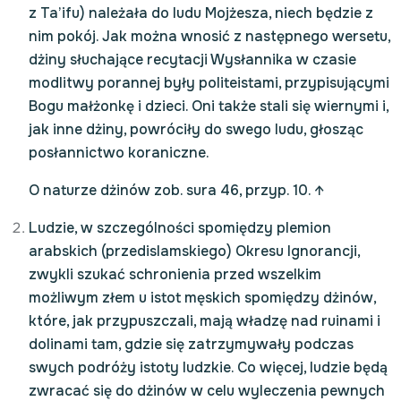
z Ta’ifu) należała do ludu Mojżesza, niech będzie z
nim pokój. Jak można wnosić z następnego wersetu,
dżiny słuchające recytacji Wysłannika w czasie
modlitwy porannej były politeistami, przypisującymi
Bogu małżonkę i dzieci. Oni także stali się wiernymi i,
jak inne dżiny, powróciły do swego ludu, głosząc
posłannictwo koraniczne.
O naturze dżinów zob. sura 46, przyp. 10.
↑
Ludzie, w szczególności spomiędzy plemion
arabskich (przedislamskiego) Okresu Ignorancji,
zwykli szukać schronienia przed wszelkim
możliwym złem u istot męskich spomiędzy dżinów,
które, jak przypuszczali, mają władzę nad ruinami i
dolinami tam, gdzie się zatrzymywały podczas
swych podróży istoty ludzkie. Co więcej, ludzie będą
zwracać się do dżinów w celu wyleczenia pewnych