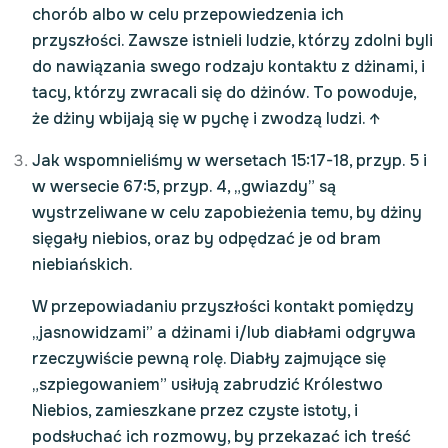
chorób albo w celu przepowiedzenia ich
przyszłości. Zawsze istnieli ludzie, którzy zdolni byli
do nawiązania swego rodzaju kontaktu z dżinami, i
tacy, którzy zwracali się do dżinów. To powoduje,
że dżiny wbijają się w pychę i zwodzą ludzi.
↑
Jak wspomnieliśmy w wersetach 15:17-18, przyp. 5 i
w wersecie 67:5, przyp. 4, „gwiazdy” są
wystrzeliwane w celu zapobieżenia temu, by dżiny
sięgały niebios, oraz by odpędzać je od bram
niebiańskich.
W przepowiadaniu przyszłości kontakt pomiędzy
„jasnowidzami” a dżinami i/lub diabłami odgrywa
rzeczywiście pewną rolę. Diabły zajmujące się
„szpiegowaniem” usiłują zabrudzić Królestwo
Niebios, zamieszkane przez czyste istoty, i
podsłuchać ich rozmowy, by przekazać ich treść