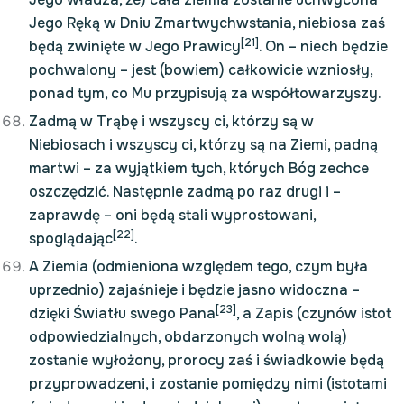
Jego Ręką w Dniu Zmartwychwstania, niebiosa zaś
[21]
będą zwinięte w Jego Prawicy
. On – niech będzie
pochwalony – jest (bowiem) całkowicie wzniosły,
ponad tym, co Mu przypisują za współtowarzyszy.
Zadmą w Trąbę i wszyscy ci, którzy są w
Niebiosach i wszyscy ci, którzy są na Ziemi, padną
martwi – za wyjątkiem tych, których Bóg zechce
oszczędzić. Następnie zadmą po raz drugi i –
zaprawdę – oni będą stali wyprostowani,
[22]
spoglądając
.
A Ziemia (odmieniona względem tego, czym była
uprzednio) zajaśnieje i będzie jasno widoczna –
[23]
dzięki Światłu swego Pana
, a Zapis (czynów istot
odpowiedzialnych, obdarzonych wolną wolą)
zostanie wyłożony, prorocy zaś i świadkowie będą
przyprowadzeni, i zostanie pomiędzy nimi (istotami