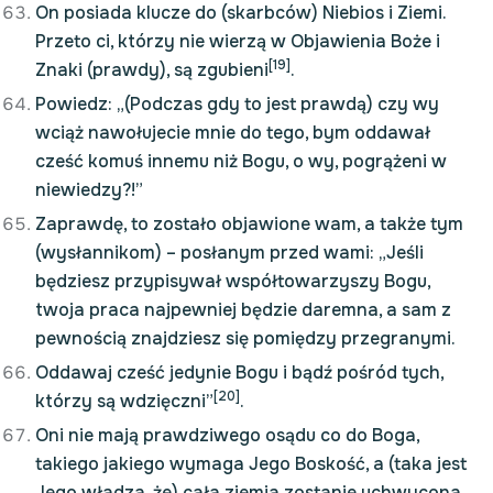
On posiada klucze do (skarbców) Niebios i Ziemi.
Przeto ci, którzy nie wierzą w Objawienia Boże i
[19]
Znaki (prawdy), są zgubieni
.
Powiedz: „(Podczas gdy to jest prawdą) czy wy
wciąż nawołujecie mnie do tego, bym oddawał
cześć komuś innemu niż Bogu, o wy, pogrążeni w
niewiedzy?!”
Zaprawdę, to zostało objawione wam, a także tym
(wysłannikom) – posłanym przed wami: „Jeśli
będziesz przypisywał współtowarzyszy Bogu,
twoja praca najpewniej będzie daremna, a sam z
pewnością znajdziesz się pomiędzy przegranymi.
Oddawaj cześć jedynie Bogu i bądź pośród tych,
[20]
którzy są wdzięczni”
.
Oni nie mają prawdziwego osądu co do Boga,
takiego jakiego wymaga Jego Boskość, a (taka jest
Jego władza, że) cała ziemia zostanie uchwycona