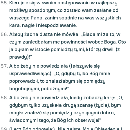
Kierujcie się w swoim postępowaniu w najlepszy
możliwy sposób tym, co zostało wam zesłane od
waszego Pana, zanim spadnie na was wszystkich
kara: nagle i niespodziewanie.
Ażeby żadna dusza nie mówiła: „Biada mi za to, w
czym zaniedbałam me powinności wobec Boga. Oto
ja byłam w istocie pomiędzy tymi, którzy drwili (z
prawdy)!”
Albo żeby nie powiedziała (fałszywie się
usprawiedliwiając): „O, gdyby tylko Bóg mnie
poprowadził, to znalazłabym się pomiędzy
bogobojnymi, pobożnymi!”
Albo żeby nie powiedziała, kiedy zobaczy karę: „O,
gdybym tylko uzyskała drugą szansę (życia), bym
mogła znaleźć się pomiędzy czyniącymi dobro,
świadomymi tego, że Bóg ich obserwuje!”
(Lecz Bóg odpowie:) „Nie, zaiste! Moje Objawienia i