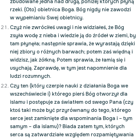
zbudowane jedna nad drugą, poniżej których płyną
rzeki. (Oto) obietnica Boga. Bóg nigdy nie zawodzi
w wypełnianiu Swej obietnicy.
Czyż nie zwróciłeś uwagi i nie widziałeś, że Bóg
zsyła wodę z nieba i wiedzie ją do źródeł w ziemi, by
tam płynęła; następnie sprawia, że wyrastają dzięki
niej zbiory o różnych barwach; potem zaś więdną i
widzisz, jak żółkną. Potem sprawia, że łamią się i
usychają. Zaprawdę, w tym jest napomnienie dla
ludzi rozumnych.
Czy ten (który czerpie nauki z działania Boga we
wszechświecie i) którego pierś Bóg otworzył dla
islamu i postępuje za światłem od swego Pana (czy
ktoś taki może być przyrównany do tego, którego
serce jest zamknięte dla wspominania Boga i – tym
samym – dla islamu)? Biada zatem tym, których
serca są zatwardziałe względem rozpamiętywania