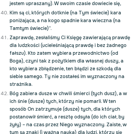
jestem upraszany). W swoim czasie dowiecie się,
Kim są ci, których dotknie (na Tym świecie) kara
poniżająca, a na kogo spadnie kara wieczna (na
Tamtym świecie)”.
Zaprawdę, zesłaliśmy Ci Księgę zawierającą prawdę
dla ludzkości (ucieleśniającą prawdę i bez żadnego
fałszu). Kto zatem wybiera przewodnictwo (od
Boga), czyni tak z pożytkiem dla własnej duszy, a
kto wybiera zbłądzenie, ten błądzi ze szkodą dla
siebie samego. Ty nie zostałeś im wyznaczony na
strażnika.
Bóg zabiera dusze w chwili śmierci (tych dusz), a w
ich śnie (dusze) tych, którzy nie pomarli. W ten
sposób On zatrzymuje (dusze) tych, dla których
postanowił śmierć, a resztę odsyła (do ich ciał, by
żyły) – na czas przez Niego wyznaczony. Zaiste, w
tym są znaki (i ważna nauka) dla ludzi, którzy się