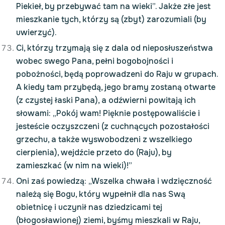
Piekieł, by przebywać tam na wieki”. Jakże złe jest
mieszkanie tych, którzy są (zbyt) zarozumiali (by
uwierzyć).
Ci, którzy trzymają się z dala od nieposłuszeństwa
wobec swego Pana, pełni bogobojności i
pobożności, będą poprowadzeni do Raju w grupach.
A kiedy tam przybędą, jego bramy zostaną otwarte
(z czystej łaski Pana), a odźwierni powitają ich
słowami: „Pokój wam! Pięknie postępowaliście i
jesteście oczyszczeni (z cuchnących pozostałości
grzechu, a także wyswobodzeni z wszelkiego
cierpienia), wejdźcie przeto do (Raju), by
zamieszkać (w nim na wieki)!”
Oni zaś powiedzą: „Wszelka chwała i wdzięczność
należą się Bogu, który wypełnił dla nas Swą
obietnicę i uczynił nas dziedzicami tej
(błogosławionej) ziemi, byśmy mieszkali w Raju,