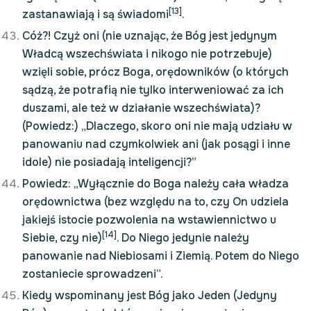
[13]
zastanawiają i są świadomi
.
Cóż?! Czyż oni (nie uznając, że Bóg jest jedynym
Władcą wszechświata i nikogo nie potrzebuje)
wzięli sobie, prócz Boga, orędowników (o których
sądzą, że potrafią nie tylko interweniować za ich
duszami, ale też w działanie wszechświata)?
(Powiedz:) „Dlaczego, skoro oni nie mają udziału w
panowaniu nad czymkolwiek ani (jak posągi i inne
idole) nie posiadają inteligencji?”
Powiedz: „Wyłącznie do Boga należy cała władza
orędownictwa (bez względu na to, czy On udziela
jakiejś istocie pozwolenia na wstawiennictwo u
[14]
Siebie, czy nie)
. Do Niego jedynie należy
panowanie nad Niebiosami i Ziemią. Potem do Niego
zostaniecie sprowadzeni”.
Kiedy wspominany jest Bóg jako Jeden (Jedyny