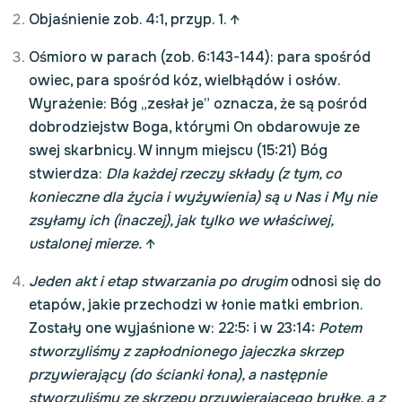
Objaśnienie zob. 4:1, przyp. 1.
↑
Ośmioro w parach (zob. 6:143-144): para spośród
owiec, para spośród kóz, wielbłądów i osłów.
Wyrażenie: Bóg „zesłał je” oznacza, że są pośród
dobrodziejstw Boga, którymi On obdarowuje ze
swej skarbnicy. W innym miejscu (15:21) Bóg
stwierdza:
Dla każdej rzeczy składy (z tym, co
konieczne dla życia i wyżywienia) są u Nas i My nie
zsyłamy ich (inaczej), jak tylko we właściwej,
ustalonej mierze.
↑
Jeden akt i etap stwarzania po drugim
odnosi się do
etapów, jakie przechodzi w łonie matki embrion.
Zostały one wyjaśnione w: 22:5: i w 23:14:
Potem
stworzyliśmy z zapłodnionego jajeczka skrzep
przywierający (do ścianki łona), a następnie
stworzyliśmy ze skrzepu przywierającego bryłkę, a z