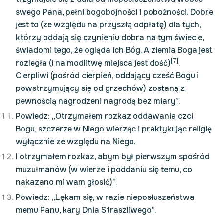
swego Pana, pełni bogobojności i pobożności. Dobre
jest to (ze względu na przyszłą odpłatę) dla tych,
którzy oddają się czynieniu dobra na tym świecie,
świadomi tego, że ogląda ich Bóg. A ziemia Boga jest
[7]
rozległa (i na modlitwę miejsca jest dość)
.
Cierpliwi (pośród cierpień, oddający cześć Bogu i
powstrzymujący się od grzechów) zostaną z
pewnością nagrodzeni nagrodą bez miary”.
Powiedz: „Otrzymałem rozkaz oddawania czci
Bogu, szczerze w Niego wierząc i praktykując religię
wyłącznie ze względu na Niego.
I otrzymałem rozkaz, abym był pierwszym spośród
muzułmanów (w wierze i poddaniu się temu, co
nakazano mi wam głosić)”.
Powiedz: „Lękam się, w razie nieposłuszeństwa
memu Panu, kary Dnia Straszliwego”.