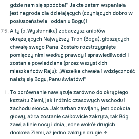
gdzie nam się spodoba!” Jakże zatem wspaniała
jest nagroda dla działających (czyniących dobro w
posłuszeństwie i oddaniu Bogu)!
A ty (o, Wysłanniku) zobaczysz aniołów
okrążających Najwyższy Tron (Boga), głoszących
chwałę swego Pana. Zostało rozstrzygnięte
pomiędzy nimi według prawdy i sprawiedliwości i
zostanie powiedziane (przez wszystkich
mieszkańców Raju): „Wszelka chwała i wdzięczność
należą się Bogu, Panu światów!”
To porównanie nawiązuje zarówno do okrągłego
kształtu Ziemi, jak i różnic czasowych wschodu i
zachodu słońca. Jak turban zawijany jest dookoła
głowy, aż ta zostanie całkowicie zakryta, tak Bóg
zawija linie nocy i dnia, jedne wokół drugich
dookoła Ziemi, aż jedno zakryje drugie.
↑