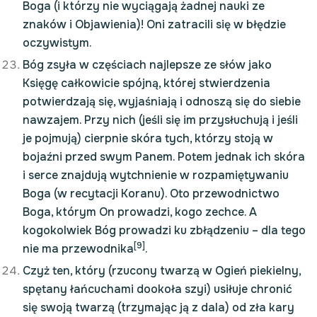
Boga (i którzy nie wyciągają żadnej nauki ze
znaków i Objawienia)! Oni zatracili się w błędzie
oczywistym.
Bóg zsyła w częściach najlepsze ze słów jako
Księgę całkowicie spójną, której stwierdzenia
potwierdzają się, wyjaśniają i odnoszą się do siebie
nawzajem. Przy nich (jeśli się im przysłuchują i jeśli
je pojmują) cierpnie skóra tych, którzy stoją w
bojaźni przed swym Panem. Potem jednak ich skóra
i serce znajdują wytchnienie w rozpamiętywaniu
Boga (w recytacji Koranu). Oto przewodnictwo
Boga, którym On prowadzi, kogo zechce. A
kogokolwiek Bóg prowadzi ku zbłądzeniu – dla tego
[9]
nie ma przewodnika
.
Czyż ten, który (rzucony twarzą w Ogień piekielny,
spętany łańcuchami dookoła szyi) usiłuje chronić
się swoją twarzą (trzymając ją z dala) od zła kary