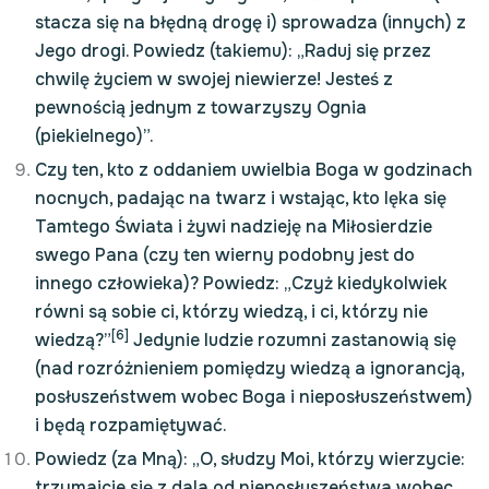
stacza się na błędną drogę i) sprowadza (innych) z
Jego drogi. Powiedz (takiemu): „Raduj się przez
chwilę życiem w swojej niewierze! Jesteś z
pewnością jednym z towarzyszy Ognia
(piekielnego)”.
Czy ten, kto z oddaniem uwielbia Boga w godzinach
nocnych, padając na twarz i wstając, kto lęka się
Tamtego Świata i żywi nadzieję na Miłosierdzie
swego Pana (czy ten wierny podobny jest do
innego człowieka)? Powiedz: „Czyż kiedykolwiek
równi są sobie ci, którzy wiedzą, i ci, którzy nie
[6]
wiedzą?”
Jedynie ludzie rozumni zastanowią się
(nad rozróżnieniem pomiędzy wiedzą a ignorancją,
posłuszeństwem wobec Boga i nieposłuszeństwem)
i będą rozpamiętywać.
Powiedz (za Mną): „O, słudzy Moi, którzy wierzycie:
trzymajcie się z dala od nieposłuszeństwa wobec