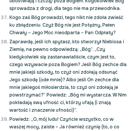
ubóstwiają i czczą) poza Bogiem. Kogokolwiek Bóg
sprowadza z drogi, dla tego nie ma przewodnika.
Kogo zaś Bóg prowadzi, tego nikt nie zdoła zwieść
ku zbłądzeniu. Czyż Bóg nie jest Potężny, Pełen
Chwały – Jego Moc nieodparta – Pan Odpłaty?
Zaprawdę, jeśli ich spytasz, kto stworzył Niebiosa i
Ziemię, na pewno odpowiedzą: „Bóg”. „Czy
kiedykolwiek się zastanawialiście, czym jest to,
czego wzywacie poza Bogiem? Jeśli Bóg zechce dla
mnie jakiejś szkody, to czyż oni zdołają odsunąć
Jego szkodę (ode mnie)? Albo jeśli On zechce dla
mnie jakiegoś miłosierdzia, to czyż oni zdołają je
powstrzymać?” Powiedz: „Bóg mi wystarcza. W Nim
pokładają swą ufność ci, którzy ufają (i znają
wartość i znaczenie ufności)”.
Powiedz: „O, mój ludu! Czyńcie wszystko, co w
waszej mocy, zaiste – Ja również czynię (to, o co