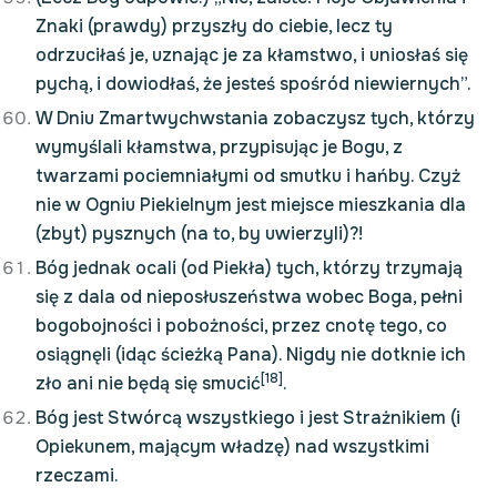
Znaki (prawdy) przyszły do ciebie, lecz ty
odrzuciłaś je, uznając je za kłamstwo, i uniosłaś się
pychą, i dowiodłaś, że jesteś spośród niewiernych”.
W Dniu Zmartwychwstania zobaczysz tych, którzy
wymyślali kłamstwa, przypisując je Bogu, z
twarzami pociemniałymi od smutku i hańby. Czyż
nie w Ogniu Piekielnym jest miejsce mieszkania dla
(zbyt) pysznych (na to, by uwierzyli)?!
Bóg jednak ocali (od Piekła) tych, którzy trzymają
się z dala od nieposłuszeństwa wobec Boga, pełni
bogobojności i pobożności, przez cnotę tego, co
osiągnęli (idąc ścieżką Pana). Nigdy nie dotknie ich
[18]
zło ani nie będą się smucić
.
Bóg jest Stwórcą wszystkiego i jest Strażnikiem (i
Opiekunem, mającym władzę) nad wszystkimi
rzeczami.