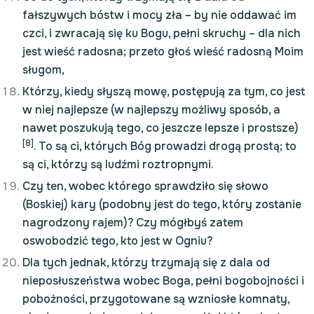
fałszywych bóstw i mocy zła – by nie oddawać im
czci, i zwracają się ku Bogu, pełni skruchy – dla nich
jest wieść radosna; przeto głoś wieść radosną Moim
sługom,
Którzy, kiedy słyszą mowę, postępują za tym, co jest
w niej najlepsze (w najlepszy możliwy sposób, a
nawet poszukują tego, co jeszcze lepsze i prostsze)
[8]
. To są ci, których Bóg prowadzi drogą prostą; to
są ci, którzy są ludźmi roztropnymi.
Czy ten, wobec którego sprawdziło się słowo
(Boskiej) kary (podobny jest do tego, który zostanie
nagrodzony rajem)? Czy mógłbyś zatem
oswobodzić tego, kto jest w Ogniu?
Dla tych jednak, którzy trzymają się z dala od
nieposłuszeństwa wobec Boga, pełni bogobojności i
pobożności, przygotowane są wzniosłe komnaty,