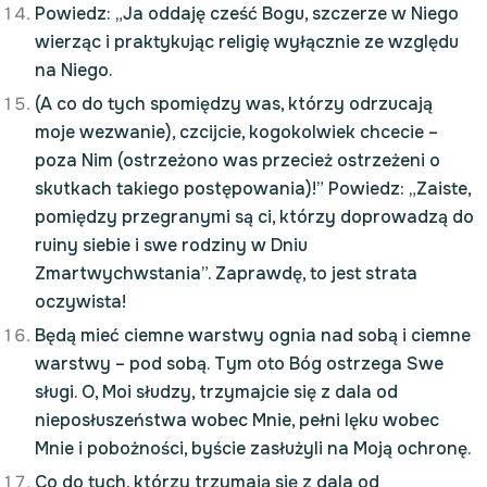
Powiedz: „Ja oddaję cześć Bogu, szczerze w Niego
wierząc i praktykując religię wyłącznie ze względu
na Niego.
(A co do tych spomiędzy was, którzy odrzucają
moje wezwanie), czcijcie, kogokolwiek chcecie –
poza Nim (ostrzeżono was przecież ostrzeżeni o
skutkach takiego postępowania)!” Powiedz: „Zaiste,
pomiędzy przegranymi są ci, którzy doprowadzą do
ruiny siebie i swe rodziny w Dniu
Zmartwychwstania”. Zaprawdę, to jest strata
oczywista!
Będą mieć ciemne warstwy ognia nad sobą i ciemne
warstwy – pod sobą. Tym oto Bóg ostrzega Swe
sługi. O, Moi słudzy, trzymajcie się z dala od
nieposłuszeństwa wobec Mnie, pełni lęku wobec
Mnie i pobożności, byście zasłużyli na Moją ochronę.
Co do tych, którzy trzymają się z dala od