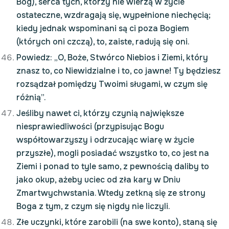
Bóg), serca tych, którzy nie wierzą w życie
ostateczne, wzdragają się, wypełnione niechęcią;
kiedy jednak wspominani są ci poza Bogiem
(których oni czczą), to, zaiste, radują się oni.
Powiedz: „O, Boże, Stwórco Niebios i Ziemi, który
znasz to, co Niewidzialne i to, co jawne! Ty będziesz
rozsądzał pomiędzy Twoimi sługami, w czym się
różnią”.
Jeśliby nawet ci, którzy czynią największe
niesprawiedliwości (przypisując Bogu
współtowarzyszy i odrzucając wiarę w życie
przyszłe), mogli posiadać wszystko to, co jest na
Ziemi i ponad to tyle samo, z pewnością daliby to
jako okup, ażeby uciec od zła kary w Dniu
Zmartwychwstania. Wtedy zetkną się ze strony
Boga z tym, z czym się nigdy nie liczyli.
Złe uczynki, które zarobili (na swe konto), staną się