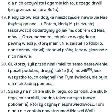
dla nich oczywiste i ogarnie ich to, z czego drwili
(przyrzeczona kara Boża).
Kiedy człowieka dotyka nieszczęście, nawołuje Nas
(byśmy go ocalili). Potem, kiedy My (z czystej
łaskawości) obdarzymy go jakimś dobrem od Nas,
mówi: „Otrzymałem to jedynie ze względu na
pewną wiedzę, którą mam”. Nie, zaiste! To (dobro,
dane człowiekowi) stanowi próbę, lecz większość z
nich nie wie.
Ci, którzy żyli przed nimi (mieli to samo nastawienie
[15]
i poszli podobną drogą), także (to) mówili
, lecz
wszystko to, co osiągnęli (na Tym świecie), nie było
dla nich żadną pomocą.
Spadły na nich złe skutki tego, co zarobili. Złe skutki
tego, co zarobili, spadną także na tych (nowe
pokolenia), którzy czynią niesprawiedliwość. I oni
nigdy nie zdołają powstrzymać (Naszej Woli).