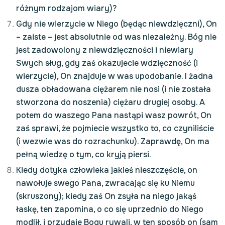
różnym rodzajom wiary)?
Gdy nie wierzycie w Niego (będąc niewdzięczni), On
– zaiste – jest absolutnie od was niezależny. Bóg nie
jest zadowolony z niewdzięczności i niewiary
Swych sług, gdy zaś okazujecie wdzięczność (i
wierzycie), On znajduje w was upodobanie. I żadna
dusza obładowana ciężarem nie nosi (i nie została
stworzona do noszenia) ciężaru drugiej osoby. A
potem do waszego Pana nastąpi wasz powrót, On
zaś sprawi, że pojmiecie wszystko to, co czyniliście
(i wezwie was do rozrachunku). Zaprawdę, On ma
pełną wiedzę o tym, co kryją piersi.
Kiedy dotyka człowieka jakieś nieszczęście, on
nawołuje swego Pana, zwracając się ku Niemu
(skruszony); kiedy zaś On zsyła na niego jakąś
łaskę, ten zapomina, o co się uprzednio do Niego
modlił, i przydaje Bogu rywali, w ten sposób on (sam