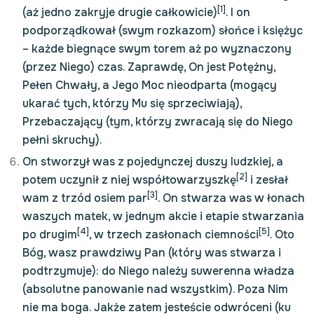
[1]
(aż jedno zakryje drugie całkowicie)
. I on
podporządkował (swym rozkazom) słońce i księżyc
– każde biegnące swym torem aż po wyznaczony
(przez Niego) czas. Zaprawdę, On jest Potężny,
Pełen Chwały, a Jego Moc nieodparta (mogący
ukarać tych, którzy Mu się sprzeciwiają),
Przebaczający (tym, którzy zwracają się do Niego
pełni skruchy).
On stworzył was z pojedynczej duszy ludzkiej, a
[2]
potem uczynił z niej współtowarzyszkę
i zesłał
[3]
wam z trzód osiem par
. On stwarza was w łonach
waszych matek, w jednym akcie i etapie stwarzania
[4]
[5]
po drugim
, w trzech zasłonach ciemności
. Oto
Bóg, wasz prawdziwy Pan (który was stwarza i
podtrzymuje): do Niego należy suwerenna władza
(absolutne panowanie nad wszystkim). Poza Nim
nie ma boga. Jakże zatem jesteście odwróceni (ku