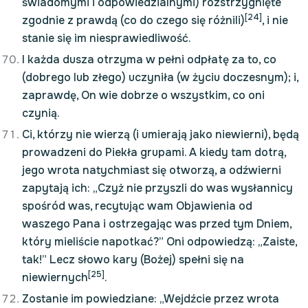
świadomymi i odpowiedzialnymi) rozstrzygnięte
[24]
zgodnie z prawdą (co do czego się różnili)
, i nie
stanie się im niesprawiedliwość.
I każda dusza otrzyma w pełni odpłatę za to, co
(dobrego lub złego) uczyniła (w życiu doczesnym); i,
zaprawdę, On wie dobrze o wszystkim, co oni
czynią.
Ci, którzy nie wierzą (i umierają jako niewierni), będą
prowadzeni do Piekła grupami. A kiedy tam dotrą,
jego wrota natychmiast się otworzą, a odźwierni
zapytają ich: „Czyż nie przyszli do was wysłannicy
spośród was, recytując wam Objawienia od
waszego Pana i ostrzegając was przed tym Dniem,
który mieliście napotkać?” Oni odpowiedzą: „Zaiste,
tak!” Lecz słowo kary (Bożej) spełni się na
[25]
niewiernych
.
Zostanie im powiedziane: „Wejdźcie przez wrota