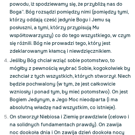
powodu, iż spodziewamy się, że przybliżą nas do
Boga”. Bóg rozsądzi pomiędzy nimi (pomiędzy tymi,
którzy oddają cześć jedynie Bogu i Jemu są
posłuszni, a tymi, którzy przypisują Mu
współtowarzyszy) co do tego wszystkiego, w czym
się różnili. Bóg nie prowadzi tego, który jest
zdeklarowanym kłamcą i niewdzięcznikiem.
Jeśliby Bóg chciał wziąć sobie potomstwo, to
mógłby z pewnością wybrać Sobie, kogokolwiek by
zechciał z tych wszystkich, których stworzył. Niech
będzie pochwalony (w tym, że jest całkowicie
wzniosły i ponad tym, by mieć potomstwo). On jest
Bogiem Jedynym, a Jego Moc nieodparta (i ma
absolutną władzę nad wszystkim, co istnieje).
On stworzył Niebiosa i Ziemię prawdziwie (celowo i
na solidnych fundamentach prawdy). On zawija
noc dookoła dnia i On zawija dzień dookoła nocy