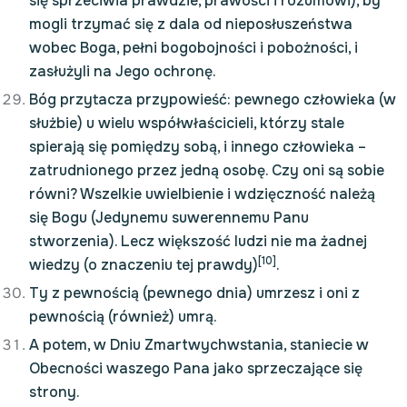
się sprzeciwia prawdzie, prawości i rozumowi), by
mogli trzymać się z dala od nieposłuszeństwa
wobec Boga, pełni bogobojności i pobożności, i
zasłużyli na Jego ochronę.
Bóg przytacza przypowieść: pewnego człowieka (w
służbie) u wielu współwłaścicieli, którzy stale
spierają się pomiędzy sobą, i innego człowieka –
zatrudnionego przez jedną osobę. Czy oni są sobie
równi? Wszelkie uwielbienie i wdzięczność należą
się Bogu (Jedynemu suwerennemu Panu
stworzenia). Lecz większość ludzi nie ma żadnej
[10]
wiedzy (o znaczeniu tej prawdy)
.
Ty z pewnością (pewnego dnia) umrzesz i oni z
pewnością (również) umrą.
A potem, w Dniu Zmartwychwstania, staniecie w
Obecności waszego Pana jako sprzeczające się
strony.