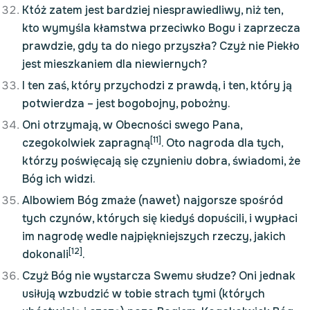
Któż zatem jest bardziej niesprawiedliwy, niż ten,
kto wymyśla kłamstwa przeciwko Bogu i zaprzecza
prawdzie, gdy ta do niego przyszła? Czyż nie Piekło
jest mieszkaniem dla niewiernych?
I ten zaś, który przychodzi z prawdą, i ten, który ją
potwierdza – jest bogobojny, pobożny.
Oni otrzymają, w Obecności swego Pana,
[11]
czegokolwiek zapragną
. Oto nagroda dla tych,
którzy poświęcają się czynieniu dobra, świadomi, że
Bóg ich widzi.
Albowiem Bóg zmaże (nawet) najgorsze spośród
tych czynów, których się kiedyś dopuścili, i wypłaci
im nagrodę wedle najpiękniejszych rzeczy, jakich
[12]
dokonali
.
Czyż Bóg nie wystarcza Swemu słudze? Oni jednak
usiłują wzbudzić w tobie strach tymi (których