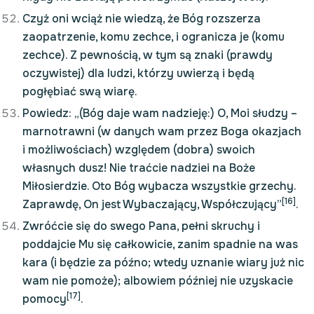
Czyż oni wciąż nie wiedzą, że Bóg rozszerza
zaopatrzenie, komu zechce, i ogranicza je (komu
zechce). Z pewnością, w tym są znaki (prawdy
oczywistej) dla ludzi, którzy uwierzą i będą
pogłębiać swą wiarę.
Powiedz: „(Bóg daje wam nadzieję:) O, Moi słudzy –
marnotrawni (w danych wam przez Boga okazjach
i możliwościach) względem (dobra) swoich
własnych dusz! Nie traćcie nadziei na Boże
Miłosierdzie. Oto Bóg wybacza wszystkie grzechy.
[16]
Zaprawdę, On jest Wybaczający, Współczujący”
.
Zwróćcie się do swego Pana, pełni skruchy i
poddajcie Mu się całkowicie, zanim spadnie na was
kara (i będzie za późno; wtedy uznanie wiary już nic
wam nie pomoże); albowiem później nie uzyskacie
[17]
pomocy
.