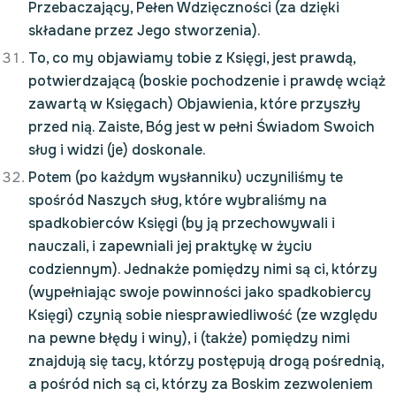
Przebaczający, Pełen Wdzięczności (za dzięki
składane przez Jego stworzenia).
To, co my objawiamy tobie z Księgi, jest prawdą,
potwierdzającą (boskie pochodzenie i prawdę wciąż
zawartą w Księgach) Objawienia, które przyszły
przed nią. Zaiste, Bóg jest w pełni Świadom Swoich
sług i widzi (je) doskonale.
Potem (po każdym wysłanniku) uczyniliśmy te
spośród Naszych sług, które wybraliśmy na
spadkobierców Księgi (by ją przechowywali i
nauczali, i zapewniali jej praktykę w życiu
codziennym). Jednakże pomiędzy nimi są ci, którzy
(wypełniając swoje powinności jako spadkobiercy
Księgi) czynią sobie niesprawiedliwość (ze względu
na pewne błędy i winy), i (także) pomiędzy nimi
znajdują się tacy, którzy postępują drogą pośrednią,
a pośród nich są ci, którzy za Boskim zezwoleniem