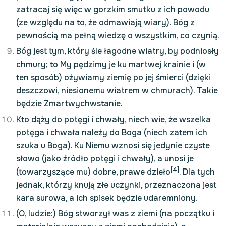
zatracaj się więc w gorzkim smutku z ich powodu
(ze względu na to, że odmawiają wiary). Bóg z
pewnością ma pełną wiedzę o wszystkim, co czynią.
Bóg jest tym, który śle łagodne wiatry, by podniosły
chmury; to My pędzimy je ku martwej krainie i (w
ten sposób) ożywiamy ziemię po jej śmierci (dzięki
deszczowi, niesionemu wiatrem w chmurach). Takie
będzie Zmartwychwstanie.
Kto dąży do potęgi i chwały, niech wie, że wszelka
potęga i chwała należy do Boga (niech zatem ich
szuka u Boga). Ku Niemu wznosi się jedynie czyste
słowo (jako źródło potęgi i chwały), a unosi je
[4]
(towarzyszące mu) dobre, prawe dzieło
. Dla tych
jednak, którzy knują złe uczynki, przeznaczona jest
kara surowa, a ich spisek będzie udaremniony.
(O, ludzie:) Bóg stworzył was z ziemi (na początku i