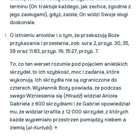
terminu (On traktuje każdego, jak zechce, zgodnie z
jego zasługami), gdyż, zaiste, On widzi Swoje sługi
doskonale.
O istnieniu aniołów i o tym, że przekazują Boże
przykazania i przesłania, zob. sura 2, przyp. 30, 35,
39 oraz 11:83, przyp. 19; 15:27, przyp. 7.
To, co ten werset rozumie pod pojęciem anielskich
skrzydeł, to ich szybkość, moc i zadania, które
wykonują. Ich skrzydła nie są ograniczone do
czterech. Wysłannik Boży powiada, że podczas
swego Wzniesienia się (
Miradż
) widział Anioła
Gabriela z 600 skrzydłami i że Gabriel opowiedział
mu, że widział Izrafila z 12 000 skrzydeł, z których
każde wypełniało przestrzeń pomiędzy niebem a
ziemią (
al-Kurtubi
).
↑