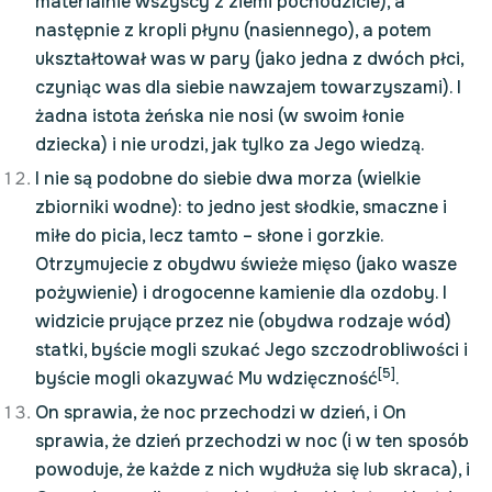
materialnie wszyscy z ziemi pochodzicie), a
następnie z kropli płynu (nasiennego), a potem
ukształtował was w pary (jako jedna z dwóch płci,
czyniąc was dla siebie nawzajem towarzyszami). I
żadna istota żeńska nie nosi (w swoim łonie
dziecka) i nie urodzi, jak tylko za Jego wiedzą.
I nie są podobne do siebie dwa morza (wielkie
zbiorniki wodne): to jedno jest słodkie, smaczne i
miłe do picia, lecz tamto – słone i gorzkie.
Otrzymujecie z obydwu świeże mięso (jako wasze
pożywienie) i drogocenne kamienie dla ozdoby. I
widzicie prujące przez nie (obydwa rodzaje wód)
statki, byście mogli szukać Jego szczodrobliwości i
[5]
byście mogli okazywać Mu wdzięczność
.
On sprawia, że noc przechodzi w dzień, i On
sprawia, że dzień przechodzi w noc (i w ten sposób
powoduje, że każde z nich wydłuża się lub skraca), i