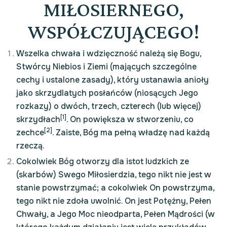
MIŁOSIERNEGO,
WSPÓŁCZUJĄCEGO!
Wszelka chwała i wdzięczność należą się Bogu,
Stwórcy Niebios i Ziemi (mających szczególne
cechy i ustalone zasady), który ustanawia anioły
jako skrzydlatych posłańców (niosących Jego
rozkazy) o dwóch, trzech, czterech (lub więcej)
[1]
skrzydłach
. On powiększa w stworzeniu, co
[2]
zechce
. Zaiste, Bóg ma pełną władzę nad każdą
rzeczą.
Cokolwiek Bóg otworzy dla istot ludzkich ze
(skarbów) Swego Miłosierdzia, tego nikt nie jest w
stanie powstrzymać; a cokolwiek On powstrzyma,
tego nikt nie zdoła uwolnić. On jest Potężny, Pełen
Chwały, a Jego Moc nieodparta, Pełen Mądrości (w