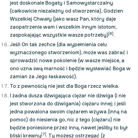
jest doskonale Bogaty i Samowystarczalny
(całkowicie niezależny od stworzenia), Godzien
Wszelkiej Chwały (jako wasz Pan, który daje
zaopatrzenie wam i wszelkim innym istotom,
[6]
zaspokajając wszystkie wasze potrzeby)
.
Jeśli On tak zechce (dla wypełnienia celu
wyznaczonego stworzeniom), może was zabrać i
sprowadzić nowe pokolenie (w wasze miejsce, a
ono uzna swą marność i będzie wysławiać Boga w
zamian za Jego łaskawość).
To z pewnością nie jest dla Boga rzecz wielka.
I żadna dusza dźwigająca ciężar nie dźwiga (i nie
jest stworzona do dźwigania) ciężaru innej; i jeśli
jedna powalona swoim ciężarem wzywa (inną na
pomoc) do niesienia go, nic z tego (ciężaru) nie
będzie poniesione przez inną, nawet jeśliby to był
[7]
bliski krewny
. Ty możesz ostrzegać (z