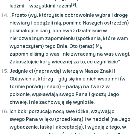
[9]
ludźmi – wszystkimi razem
.
„Przeto (wy, którzyście dobrowolnie wybrali drogę
niewiary i podążali nią, pomimo Naszych ostrzeżeń)
posmakujcie kary, ponieważ działaliście w
nierozważnym zapomnieniu (spotkania, które wam
wyznaczyłem) tego Dnia. Oto (teraz) My
zapomnieliśmy o was i nie zwracamy na was uwagi.
Zakosztujcie kary wiecznej za to, co czyniliście”.
Jedynie ci (naprawdę) wierzą w Nasze Znaki i
Objawienia, którzy – gdy się im o nich wspomni (w
formie porady i nauki) – padają na twarz w
pokłonie, wysławiają swego Pana i głoszą Jego
chwałę, i nie zachowują się wyniośle.
Ich boki porzucają nocą swe łóżka, wzywając
swego Pana w lęku (przed karą) i w nadziei (na Jego
wybaczenie, łaskę i akceptację), i wydają z tego, w