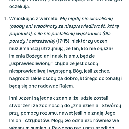
oczekują.
Wnioskując z wersetu:
My nigdy nie ukaraliśmy
(osoby ani wspólnoty za niesprawiedliwość, którą
popełniła), o ile nie posłaliśmy wysłannika (dla
porady i ostrzeżenia)
(17:15), niektórzy uczeni
muzułmańscy utrzymują, że ten, kto nie słyszał
Imienia Bożego ani nauk islamu, będzie
„usprawiedliwiony”, chyba że jest osobą
niesprawiedliwą i występną. Bóg, jeśli zechce,
nagrodzi takie osoby za dobro, którego dokonały i
będą się one radować Rajem.
Inni uczeni są jednak zdania, że ludzie zostali
stworzeni ze zdolnością do „znalezienia” Stwórcy
przy pomocy rozumu, nawet jeśli nie znają Jego
Imion i Atrybutów. Mogą Go odnaleźć również we
własnym sumieniu. Pewnego razu przyszedł do