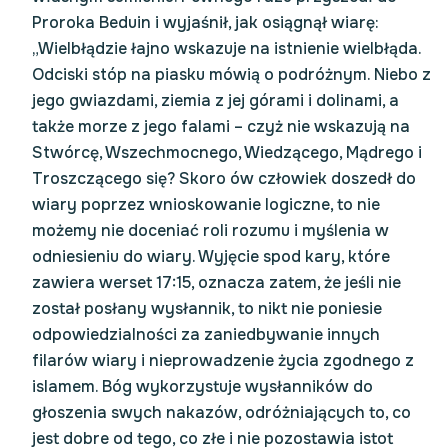
Proroka Beduin i wyjaśnił, jak osiągnął wiarę:
„Wielbłądzie łajno wskazuje na istnienie wielbłąda.
Odciski stóp na piasku mówią o podróżnym. Niebo z
jego gwiazdami, ziemia z jej górami i dolinami, a
także morze z jego falami – czyż nie wskazują na
Stwórcę, Wszechmocnego, Wiedzącego, Mądrego i
Troszczącego się? Skoro ów człowiek doszedł do
wiary poprzez wnioskowanie logiczne, to nie
możemy nie doceniać roli rozumu i myślenia w
odniesieniu do wiary. Wyjęcie spod kary, które
zawiera werset 17:15, oznacza zatem, że jeśli nie
został posłany wysłannik, to nikt nie poniesie
odpowiedzialności za zaniedbywanie innych
filarów wiary i nieprowadzenie życia zgodnego z
islamem. Bóg wykorzystuje wysłanników do
głoszenia swych nakazów, odróżniających to, co
jest dobre od tego, co złe i nie pozostawia istot