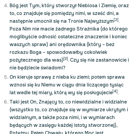
Bóg jest Tym, który stworzył Niebiosa i Ziemię, oraz
to, co znajduje się pomiędzy nimi, w sześć dni, a
[2]
następnie umocnił się na Tronie Najwyższym
.
Poza Nim nie macie żadnego Strażnika (do którego
moglibyście odnosić ostateczne znaczenie i koniec
waszych spraw) ani orędownika (który – bez
rozkazu Boga – spowodowałby cokolwiek
[3]
pożytecznego dla was)
. Czy się nie zastanowicie i
nie będziecie świadomi?
On kieruje sprawę z nieba ku ziemi; potem sprawa
wznosi się ku Niemu w ciągu dnia liczącego tysiąc
[4]
lat wedle tej miary, którą wy się posługujecie
.
Taki jest On, Znający to, co niewidzialne i widzialne
(wszystko to, co znajduje się w wymiarze ukrytym i
widzialnym, a także poza nimi, i w wymiarach
będących w zasięgu każdej istoty stworzonej),
Potężny, Pełen Chwały, którego Moc jest