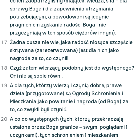
co ich zaopatrzyliśmy (majątek, wiedza, siła – dla
sprawy Boga i dla zapewnienia utrzymania
potrzebującym, a powodowani są jedynie
pragnieniem zyskania radości Boga i nie
przyczyniają w ten sposób ciężarów innym).
Żadna dusza nie wie, jaka radość niosąca szczęście
skrywana (zarezerwowana) jest dla nich jako
nagroda za to, co czynili.
Czyż zatem wierzący podobny jest do występnego?
Oni nie są sobie równi.
A dla tych, którzy wierzą i czynią dobre, prawe
dzieła (przygotowane) są Ogrody Schronienia i
Mieszkania jako powitanie i nagroda (od Boga) za
to, co zwykli byli czynić.
A co do występnych (tych, którzy przekraczają
ustalone przez Boga granice – swymi poglądami i
uczynkami), tych schronieniem i mieszkaniem