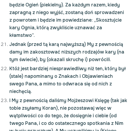
będzie Ogień (piekielny). Za każdym razem, kiedy
zapragną z niego wyjść, zostaną doń sprowadzeni
z powrotem i będzie im powiedziane: „Skosztujcie
kary Ognia, którą zwykliście uznawać za
kłamstwo”.
Jednak (przed tą karą najwyższą) My z pewnością
damy im zakosztować niższych rodzajów kary (na
tym świecie), by (okazali skruchę i) powrócili.
Któż jest bardziej niesprawiedliwy niż ten, który był
(stale) napominany o Znakach i Objawieniach
swego Pana, a mimo to odwraca się od nich z
niechęcią.
I My z pewnością daliśmy Mojżeszowi Księgę (tak jak
tobie zsyłamy Koran), nie pozostawaj więc w
wątpliwości co do tego, że dosięgnie i ciebie (od
twego Pana, i co do ostatecznego spotkania z Nim
w życiu przyszłym). A My uczyniliśmy ją (Księgę