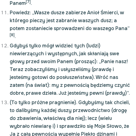
[7]
Panem
.
Powiedz: „Wasze dusze zabierze Anioł Śmierci, w
którego pieczy jest zabranie waszych dusz; a
potem zostaniecie sprowadzeni do waszego Pana”
[8]
.
Gdybyś tylko mógł widzieć tych (ludzi)
niewierzących i występnych, jak skłaniają swe
głowy przed swoim Panem (prosząc): „Panie nasz!
Teraz zobaczyliśmy i usłyszeliśmy (prawdę i
jesteśmy gotowi do posłuszeństwa). Wróć nas
zatem (na świat): my z pewnością będziemy czynić
dobre, prawe dzieła. Już jesteśmy pewni (prawdy)”.
(To tylko próżne pragnienie). Gdybyśmy tak chcieli,
to dalibyśmy każdej duszy przewodnictwo (drogę
do zbawienia, właściwą dla niej); lecz (wielu
wybrało niewiarę i) i sprawdziło się Moje Słowo, że
Ja z całą pewnością wypełnię Piekło dżinami i