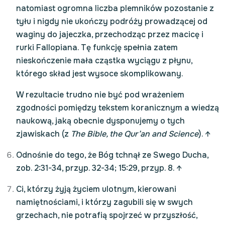
natomiast ogromna liczba plemników pozostanie z
tyłu i nigdy nie ukończy podróży prowadzącej od
waginy do jajeczka, przechodząc przez macicę i
rurki Fallopiana. Tę funkcję spełnia zatem
nieskończenie mała cząstka wyciągu z płynu,
którego skład jest wysoce skomplikowany.
W rezultacie trudno nie być pod wrażeniem
zgodności pomiędzy tekstem koranicznym a wiedzą
naukową, jaką obecnie dysponujemy o tych
zjawiskach (z
The Bible, the Qur’an and Science
).
↑
Odnośnie do tego, że Bóg tchnął ze Swego Ducha,
zob. 2:31-34, przyp. 32-34; 15:29, przyp. 8.
↑
Ci, którzy żyją życiem ulotnym, kierowani
namiętnościami, i którzy zagubili się w swych
grzechach, nie potrafią spojrzeć w przyszłość,