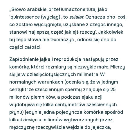
„Słowo arabskie, przetłumaczone tutaj jako
‘quintessence (wyciąg)’, to
sulalat
. Oznacza ono ‘coś,
co zostało wyciągnięte, uzyskane z czegoś innego,
stanowi najlepszą część jakiejś rzeczy’. Jakkolwiek
by tego słowa nie tłumaczyć , odnosi się ono do
części całości.
Zapłodnienie jajka i reprodukcja następują przez
komórkę, której rozmiary są niezwykle małe. Mierzy
się je w dziesięciotysięcznych milimetra. W
normalnych warunkach (ocenia się, że w jednym
centylitrze sześciennym spermy znajduje się 25
milionów plemników, a podczas ejakulacji
wydobywa się kilka centymetrów sześciennych
płynu) jedynie jedna pojedyncza komórka spośród
kilkudziesięciu milionów wytworzonych przez
mężczyznę rzeczywiście wejdzie do jajeczka,