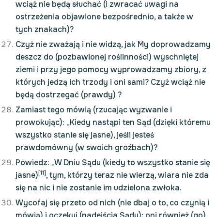
wciąż nie będą słuchać (i zwracać uwagi na
ostrzeżenia objawione bezpośrednio, a także w
tych znakach)?
Czyż nie zważają i nie widzą, jak My doprowadzamy
deszcz do (pozbawionej roślinności) wyschniętej
ziemi i przy jego pomocy wyprowadzamy zbiory, z
których jedzą ich trzody i oni sami? Czyż wciąż nie
będą dostrzegać (prawdy) ?
Zamiast tego mówią (rzucając wyzwanie i
prowokując): „Kiedy nastąpi ten Sąd (dzięki któremu
wszystko stanie się jasne), jeśli jesteś
prawdomówny (w swoich groźbach)?
Powiedz: „W Dniu Sądu (kiedy to wszystko stanie się
[11]
jasne)
, tym, którzy teraz nie wierzą, wiara nie zda
się na nic i nie zostanie im udzielona zwłoka.
Wycofaj się przeto od nich (nie dbaj o to, co czynią i
mówią) i oczekuj (nadejścia Sądu); oni również (go)