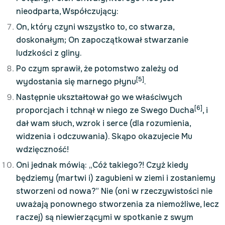
nieodparta, Współczujący:
On, który czyni wszystko to, co stwarza,
doskonałym; On zapoczątkował stwarzanie
ludzkości z gliny.
Po czym sprawił, że potomstwo zależy od
[5]
wydostania się marnego płynu
.
Następnie ukształtował go we właściwych
[6]
proporcjach i tchnął w niego ze Swego Ducha
, i
dał wam słuch, wzrok i serce (dla rozumienia,
widzenia i odczuwania). Skąpo okazujecie Mu
wdzięczność!
Oni jednak mówią: „Cóż takiego?! Czyż kiedy
będziemy (martwi i) zagubieni w ziemi i zostaniemy
stworzeni od nowa?” Nie (oni w rzeczywistości nie
uważają ponownego stworzenia za niemożliwe, lecz
raczej) są niewierzącymi w spotkanie z swym