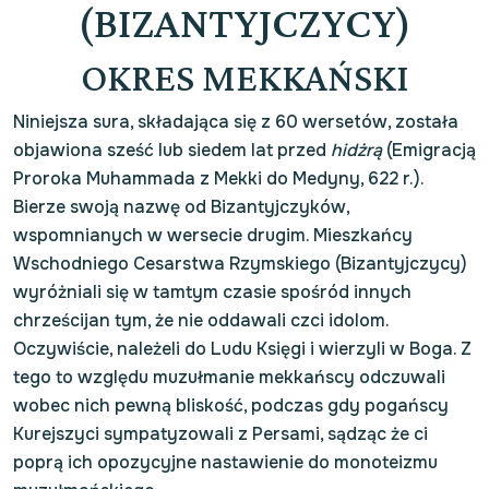
(BIZANTYJCZYCY)
OKRES MEKKAŃSKI
Niniejsza sura, składająca się z 60 wersetów, została
objawiona sześć lub siedem lat przed
hidżrą
(Emigracją
Proroka Muhammada z Mekki do Medyny, 622 r.).
Bierze swoją nazwę od Bizantyjczyków,
wspomnianych w wersecie drugim. Mieszkańcy
Wschodniego Cesarstwa Rzymskiego (Bizantyjczycy)
wyróżniali się w tamtym czasie spośród innych
chrześcijan tym, że nie oddawali czci idolom.
Oczywiście, należeli do Ludu Księgi i wierzyli w Boga. Z
tego to względu muzułmanie mekkańscy odczuwali
wobec nich pewną bliskość, podczas gdy pogańscy
Kurejszyci sympatyzowali z Persami, sądząc że ci
poprą ich opozycyjne nastawienie do monoteizmu