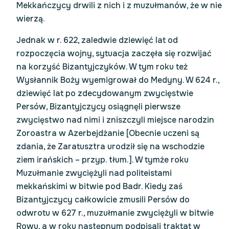
Mekkańczycy drwili z nich i z muzułmanów, że w nie
wierzą.
Jednak w r. 622, zaledwie dziewięć lat od
rozpoczęcia wojny, sytuacja zaczęła się rozwijać
na korzyść Bizantyjczyków. W tym roku też
Wysłannik Boży wyemigrował do Medyny. W 624 r.,
dziewięć lat po zdecydowanym zwycięstwie
Persów, Bizantyjczycy osiągnęli pierwsze
zwycięstwo nad nimi i zniszczyli miejsce narodzin
Zoroastra w Azerbejdżanie [Obecnie uczeni są
zdania, że Zaratusztra urodził się na wschodzie
ziem irańskich – przyp. tłum.]. W tymże roku
Muzułmanie zwyciężyli nad politeistami
mekkańskimi w bitwie pod Badr. Kiedy zaś
Bizantyjczycy całkowicie zmusili Persów do
odwrotu w 627 r., muzułmanie zwyciężyli w bitwie
Rowu, a w roku następnym podpisali traktat w