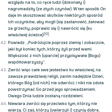
względu na to, co ręce ludzi (dokonały i)
nagromadziły (ze złych czynów). W ten sposób On
daje im skosztować skutków niektórych spośród
ich uczynków, aby mogli (się zastanowić, żałować
za grzechy, poprawić się i) nawrócić się (ku
[12]
właściwej ścieżce)
.
Powiedz: „Podróżujcie poprzez ziemię i zobaczcie,
jaki był koniec tych, którzy żyli przed wami.
Większość z nich (uparcie) przypisywała (Bogu)
współtowarzyszy”.
Zwróć więc całe swe jestestwo ku właściwej, na
zawsze prawdziwej religii, zanim nadejdzie Dzień,
którego Bóg (od nich) nie odwróci; i nikt nie zdoła
powstrzymać Go przed jego sprowadzeniem.
Owego Dnia ludzie zostaną rozdzieleni.
Niewiara zwróci się przeciwko tym, którzy nie
wierzą. Ci zaś, którzy (uwierzyli i) czynią dobre,