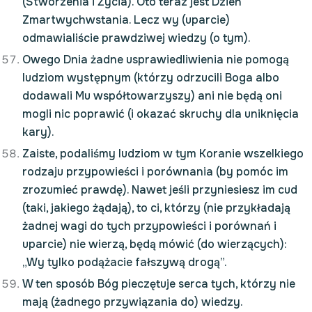
(Stworzenia i Życia). Oto teraz jest Dzień
Zmartwychwstania. Lecz wy (uparcie)
odmawialiście prawdziwej wiedzy (o tym).
Owego Dnia żadne usprawiedliwienia nie pomogą
ludziom występnym (którzy odrzucili Boga albo
dodawali Mu współtowarzyszy) ani nie będą oni
mogli nic poprawić (i okazać skruchy dla uniknięcia
kary).
Zaiste, podaliśmy ludziom w tym Koranie wszelkiego
rodzaju przypowieści i porównania (by pomóc im
zrozumieć prawdę). Nawet jeśli przyniesiesz im cud
(taki, jakiego żądają), to ci, którzy (nie przykładają
żadnej wagi do tych przypowieści i porównań i
uparcie) nie wierzą, będą mówić (do wierzących):
„Wy tylko podążacie fałszywą drogą”.
W ten sposób Bóg pieczętuje serca tych, którzy nie
mają (żadnego przywiązania do) wiedzy.