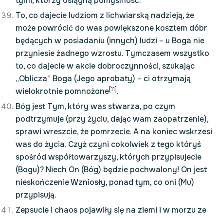
tymi, którzy osiągną pomyślność.
To, co dajecie ludziom z lichwiarską nadzieją, że
może powrócić do was powiększone kosztem dóbr
będących w posiadaniu (innych) ludzi – u Boga nie
przyniesie żadnego wzrostu. Tymczasem wszystko
to, co dajecie w akcie dobroczynności, szukając
„Oblicza” Boga (Jego aprobaty) – ci otrzymają
[11]
wielokrotnie pomnożone
.
Bóg jest Tym, który was stwarza, po czym
podtrzymuje (przy życiu, dając wam zaopatrzenie),
sprawi wreszcie, że pomrzecie. A na koniec wskrzesi
was do życia. Czyż czyni cokolwiek z tego któryś
spośród współtowarzyszy, których przypisujecie
(Bogu)? Niech On (Bóg) będzie pochwalony! On jest
nieskończenie Wzniosły, ponad tym, co oni (Mu)
przypisują.
Zepsucie i chaos pojawiły się na ziemi i w morzu ze