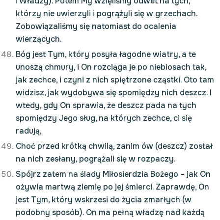
i Władzy). Potem My wzięliśmy odwet na tych,
którzy nie uwierzyli i pogrążyli się w grzechach.
Zobowiązaliśmy się natomiast do ocalenia
wierzących.
Bóg jest Tym, który posyła łagodne wiatry, a te
unoszą chmury, i On rozciąga je po niebiosach tak,
jak zechce, i czyni z nich spiętrzone cząstki. Oto tam
widzisz, jak wydobywa się spomiędzy nich deszcz. I
wtedy, gdy On sprawia, że deszcz pada na tych
spomiędzy Jego sług, na których zechce, ci się
radują,
Choć przed krótką chwilą, zanim ów (deszcz) został
na nich zesłany, pogrążali się w rozpaczy.
Spójrz zatem na ślady Miłosierdzia Bożego – jak On
ożywia martwą ziemię po jej śmierci. Zaprawdę, On
jest Tym, który wskrzesi do życia zmarłych (w
podobny sposób). On ma pełną władzę nad każdą