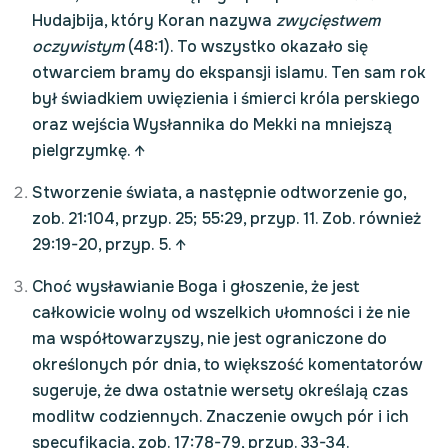
Hudajbija, który Koran nazywa
zwycięstwem
oczywistym
(48:1). To wszystko okazało się
otwarciem bramy do ekspansji islamu. Ten sam rok
był świadkiem uwięzienia i śmierci króla perskiego
oraz wejścia Wysłannika do Mekki na mniejszą
pielgrzymkę.
↑
Stworzenie świata, a następnie odtworzenie go,
zob. 21:104, przyp. 25; 55:29, przyp. 11. Zob. również
29:19-20, przyp. 5.
↑
Choć wysławianie Boga i głoszenie, że jest
całkowicie wolny od wszelkich ułomności i że nie
ma współtowarzyszy, nie jest ograniczone do
określonych pór dnia, to większość komentatorów
sugeruje, że dwa ostatnie wersety określają czas
modlitw codziennych. Znaczenie owych pór i ich
specyfikacja, zob. 17:78-79, przyp. 33-34.