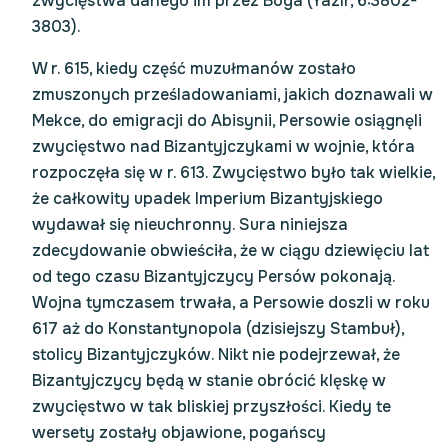
zwycięstwa danego im przez Boga (Yazır, 6:3802-
3803).
W r. 615, kiedy część muzułmanów zostało
zmuszonych prześladowaniami, jakich doznawali w
Mekce, do emigracji do Abisynii, Persowie osiągnęli
zwycięstwo nad Bizantyjczykami w wojnie, która
rozpoczęła się w r. 613. Zwycięstwo było tak wielkie,
że całkowity upadek Imperium Bizantyjskiego
wydawał się nieuchronny. Sura niniejsza
zdecydowanie obwieściła, że w ciągu dziewięciu lat
od tego czasu Bizantyjczycy Persów pokonają.
Wojna tymczasem trwała, a Persowie doszli w roku
617 aż do Konstantynopola (dzisiejszy Stambuł),
stolicy Bizantyjczyków. Nikt nie podejrzewał, że
Bizantyjczycy będą w stanie obrócić klęskę w
zwycięstwo w tak bliskiej przyszłości. Kiedy te
wersety zostały objawione, pogańscy