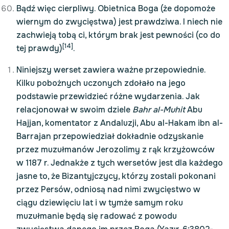
Bądź więc cierpliwy. Obietnica Boga (że dopomoże
wiernym do zwycięstwa) jest prawdziwa. I niech nie
zachwieją tobą ci, którym brak jest pewności (co do
[14]
tej prawdy)
.
Niniejszy werset zawiera ważne przepowiednie.
Kilku pobożnych uczonych zdołało na jego
podstawie przewidzieć różne wydarzenia. Jak
relacjonował w swoim dziele
Bahr al-Muhit
Abu
Hajjan, komentator z Andaluzji, Abu al-Hakam ibn al-
Barrajan przepowiedział dokładnie odzyskanie
przez muzułmanów Jerozolimy z rąk krzyżowców
w 1187 r. Jednakże z tych wersetów jest dla każdego
jasne to, że Bizantyjczycy, którzy zostali pokonani
przez Persów, odniosą nad nimi zwycięstwo w
ciągu dziewięciu lat i w tymże samym roku
muzułmanie będą się radować z powodu