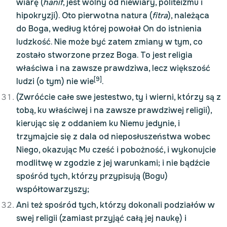
wiarę (
hanif
, jest wolny od niewiary, politeizmu i
hipokryzji). Oto pierwotna natura (
fitra
), należąca
do Boga, według której powołał On do istnienia
ludzkość. Nie może być zatem zmiany w tym, co
zostało stworzone przez Boga. To jest religia
właściwa i na zawsze prawdziwa, lecz większość
[9]
ludzi (o tym) nie wie
.
(Zwróćcie całe swe jestestwo, ty i wierni, którzy są z
tobą, ku właściwej i na zawsze prawdziwej religii),
kierując się z oddaniem ku Niemu jedynie, i
trzymajcie się z dala od nieposłuszeństwa wobec
Niego, okazując Mu cześć i pobożność, i wykonujcie
modlitwę w zgodzie z jej warunkami; i nie bądźcie
spośród tych, którzy przypisują (Bogu)
współtowarzyszy;
Ani też spośród tych, którzy dokonali podziałów w
swej religii (zamiast przyjąć całą jej naukę) i