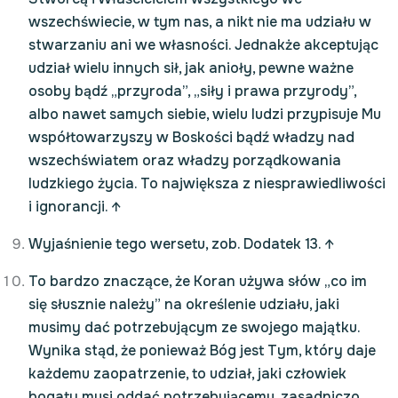
wszechświecie, w tym nas, a nikt nie ma udziału w
stwarzaniu ani we własności. Jednakże akceptując
udział wielu innych sił, jak anioły, pewne ważne
osoby bądź „przyroda”, „siły i prawa przyrody”,
albo nawet samych siebie, wielu ludzi przypisuje Mu
współtowarzyszy w Boskości bądź władzy nad
wszechświatem oraz władzy porządkowania
ludzkiego życia. To największa z niesprawiedliwości
i ignorancji.
↑
Wyjaśnienie tego wersetu, zob. Dodatek 13.
↑
To bardzo znaczące, że Koran używa słów „co im
się słusznie należy” na określenie udziału, jaki
musimy dać potrzebującym ze swojego majątku.
Wynika stąd, że ponieważ Bóg jest Tym, który daje
każdemu zaopatrzenie, to udział, jaki człowiek
bogaty musi oddać potrzebującemu, zasadniczo