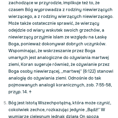
zachodzące w przyrodzie, implikuje też to, że
czasem Bóg wyprowadza z rodziny niewierzących
wierzącego, a z rodziny wierzących niewierzącego.
Może także ostatecznie sprawić, że wierzący
odejdzie od wiary wskutek swoich grzechów, a
niewierzący przyjmie islam ze względu na Łaskę
Boga, ponieważ dokonywał dobrych uczynków.
Wspominając, że wskrzeszanie przez Boga
umarłych jest analogiczne do ożywiania martwej
ziemi, Koran sugeruje również, że ożywianie przez
Boga osoby niewierzącej, „martwej” (6:122) stanowi
analogię do ożywiania ziemi. Odnośnie do tak
pojmowanych analogii koranicznych, zob. 7:55-58,
przyp. 14.
↑
Bóg jest Istotą Wszechpotężną, która może czynić,
cokolwiek zechce, rozkazując jedynie „Bądź!” W
wymiarze cielesnym jednak działa On spoza