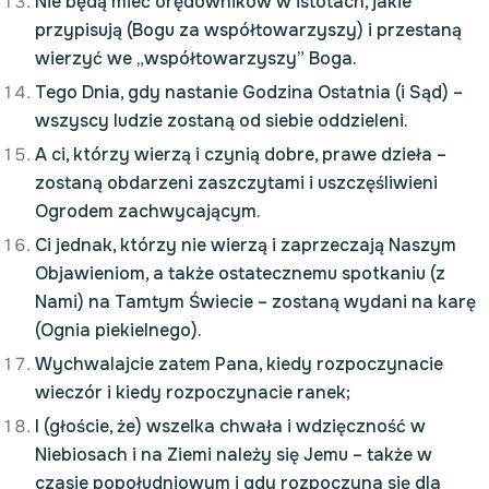
Nie będą mieć orędowników w istotach, jakie
przypisują (Bogu za współtowarzyszy) i przestaną
wierzyć we „współtowarzyszy” Boga.
Tego Dnia, gdy nastanie Godzina Ostatnia (i Sąd) –
wszyscy ludzie zostaną od siebie oddzieleni.
A ci, którzy wierzą i czynią dobre, prawe dzieła –
zostaną obdarzeni zaszczytami i uszczęśliwieni
Ogrodem zachwycającym.
Ci jednak, którzy nie wierzą i zaprzeczają Naszym
Objawieniom, a także ostatecznemu spotkaniu (z
Nami) na Tamtym Świecie – zostaną wydani na karę
(Ognia piekielnego).
Wychwalajcie zatem Pana, kiedy rozpoczynacie
wieczór i kiedy rozpoczynacie ranek;
I (głoście, że) wszelka chwała i wdzięczność w
Niebiosach i na Ziemi należy się Jemu – także w
czasie popołudniowym i gdy rozpoczyna się dla