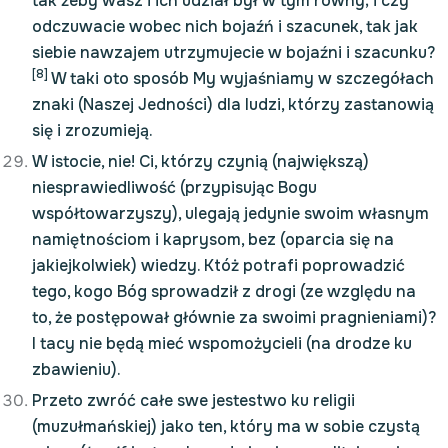
tak żeby wasz i ich udział był w tym równy; i czy
odczuwacie wobec nich bojaźń i szacunek, tak jak
siebie nawzajem utrzymujecie w bojaźni i szacunku?
[8]
W taki oto sposób My wyjaśniamy w szczegółach
znaki (Naszej Jedności) dla ludzi, którzy zastanowią
się i zrozumieją.
W istocie, nie! Ci, którzy czynią (największą)
niesprawiedliwość (przypisując Bogu
współtowarzyszy), ulegają jedynie swoim własnym
namiętnościom i kaprysom, bez (oparcia się na
jakiejkolwiek) wiedzy. Któż potrafi poprowadzić
tego, kogo Bóg sprowadził z drogi (ze względu na
to, że postępował głównie za swoimi pragnieniami)?
I tacy nie będą mieć wspomożycieli (na drodze ku
zbawieniu).
Przeto zwróć całe swe jestestwo ku religii
(muzułmańskiej) jako ten, który ma w sobie czystą