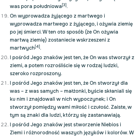
[3]
was pora południowa
.
On wyprowadza żyjącego z martwego i
wyprowadza martwego z żyjącego, i ożywia ziemię
po jej śmierci. W ten oto sposób (że On ożywia
martwą ziemię) zostaniecie wskrzeszeni z
[4]
martwych
.
I pośród Jego znaków jest ten, że On was stworzył z
ziemi, a potem rozrośliście się w rodzaj ludzki,
szeroko rozproszony.
I pośród Jego znaków jest ten, że On stworzył dla
was – z was samych – małżonki, byście skłaniali się
ku nim i znajdowali w nich wypoczynek; i On
stworzył pomiędzy wami miłość i czułość. Zaiste, w
tym są znaki dla ludzi, którzy się zastanawiają.
I pośród Jego znaków jest stworzenie Niebios i
Ziemi i różnorodność waszych języków i kolorów. W