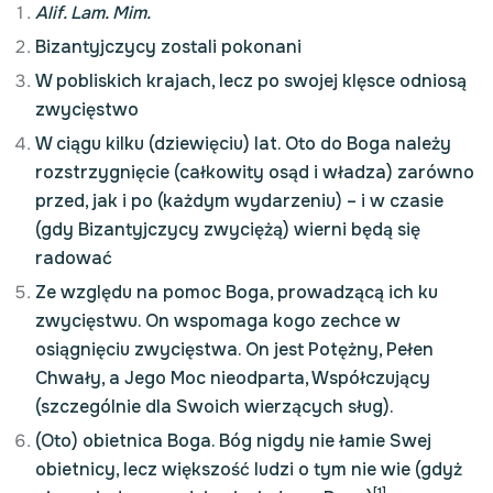
Alif. Lam. Mim.
Bizantyjczycy zostali pokonani
W pobliskich krajach, lecz po swojej klęsce odniosą
zwycięstwo
W ciągu kilku (dziewięciu) lat. Oto do Boga należy
rozstrzygnięcie (całkowity osąd i władza) zarówno
przed, jak i po (każdym wydarzeniu) – i w czasie
(gdy Bizantyjczycy zwyciężą) wierni będą się
radować
Ze względu na pomoc Boga, prowadzącą ich ku
zwycięstwu. On wspomaga kogo zechce w
osiągnięciu zwycięstwa. On jest Potężny, Pełen
Chwały, a Jego Moc nieodparta, Współczujący
(szczególnie dla Swoich wierzących sług).
(Oto) obietnica Boga. Bóg nigdy nie łamie Swej
obietnicy, lecz większość ludzi o tym nie wie (gdyż