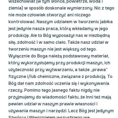
wszechświat (w tym słońce, powietrze, woda i
ziemia) w sposób doskonale wymierzony. Nic z tego
nie może człowiek stworzyć ani niczego
kontrolować. Naszym udziałem w tworzeniu jabłka
jest jedynie nasza praca, którą wkładamy w jego
produkcję. Ale to Bóg wyposażył nas w niezbędną
siłę, zdolność i w samo ciało. Także nasz udział w
tworzeniu maszyn nie jest większy od tego.
Wyłącznie do Boga należą podstawowy materiał,
który wykorzystujemy przy produkcji maszyn, ich
użyteczność przy wytwarzaniu, a także „prawa”
fizyczne i/lub chemiczne, związane z produkcją. To
Bóg dał nam zdolność uczenia się i wykonywania
rzeczy. Pomimo tego jasnego faktu nigdy nie
przyjmujemy do wiadomości faktu, że inni też mają
pewien udział w naszym prawie własności i
używania maszyn i narzędzi. Lecz Bóg jest jedynym
Stwórcą i Właścicielem wszystkiego we