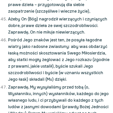
prawe dzieła – przygotowują dla siebie
zaopatrzenie (szczęśliwe i wieczne życie),
Ażeby On (Bóg) nagrodził wierzących i czyniących
dobre, prawe dzieła ze swej szczodrobliwości.
Zaprawdę, On nie miłuje niewierzących.
Pośród Jego znaków jest ten, że posyła łagodne
wiatry jako radosne zwiastuny: aby was obdarzyć
łaską możności skosztowania Swego Miłosierdzia,
aby statki mogły żeglować z Jego rozkazu (zgodnie
z prawami, jakie ustalił), byście szukali Jego
szczodrobliwości i byście (w uznaniu wszystkich
Jego łask) składali (Mu) dzięki.
Zaprawdę, My wysyłaliśmy przed tobą (o,
Wysłanniku, innych) wysłanników, każdego do jego
własnego ludu, i ci przybywali do każdego z tych
ludów z jasnymi dowodami (prawdy Bożej Jedności