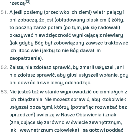
[13]
rzeczą
.
A jeśli poślemy (przeciwko ich ziemi) wiatr palący i
oni zobaczą, że jest (obładowany piaskiem i) żółty,
to poczną zaraz potem (po tym, jak się radowali)
okazywać niewdzięczność wynikającą z niewiary
(jak gdyby Bóg był zobowiązany zawsze traktować
ich litościwie i jakby to nie Bóg dawał im
zaopatrzenie).
Zaiste, nie zdołasz sprawić, by zmarli usłyszeli, ani
nie zdołasz sprawić, aby głusi usłyszeli wołanie, gdy
oni odwrócili swe plecy, odchodząc.
Nie jesteś też w stanie wyprowadzić ociemniałych z
ich zbłądzenia. Nie możesz sprawić, aby ktokolwiek
usłyszał poza tymi, którzy (potrafiąc rozważać bez
uprzedzeń) uwierzą w Nasze Objawienia i znaki
(znajdujące się zarówno w świecie zewnętrznym,
jak i wewnętrznym człowieka) i są gotowi poddać