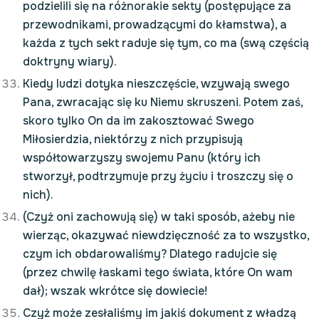
podzielili się na różnorakie sekty (postępujące za
przewodnikami, prowadzącymi do kłamstwa), a
każda z tych sekt raduje się tym, co ma (swą częścią
doktryny wiary).
Kiedy ludzi dotyka nieszczęście, wzywają swego
Pana, zwracając się ku Niemu skruszeni. Potem zaś,
skoro tylko On da im zakosztować Swego
Miłosierdzia, niektórzy z nich przypisują
współtowarzyszy swojemu Panu (który ich
stworzył, podtrzymuje przy życiu i troszczy się o
nich).
(Czyż oni zachowują się) w taki sposób, ażeby nie
wierząc, okazywać niewdzięczność za to wszystko,
czym ich obdarowaliśmy? Dlatego radujcie się
(przez chwilę łaskami tego świata, które On wam
dał); wszak wkrótce się dowiecie!
Czyż może zesłaliśmy im jakiś dokument z władzą