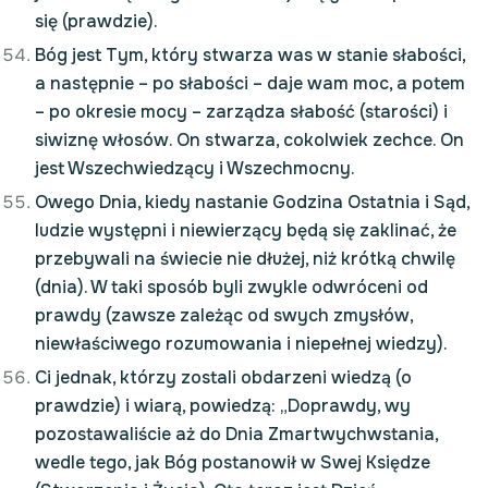
się (prawdzie).
Bóg jest Tym, który stwarza was w stanie słabości,
a następnie – po słabości – daje wam moc, a potem
– po okresie mocy – zarządza słabość (starości) i
siwiznę włosów. On stwarza, cokolwiek zechce. On
jest Wszechwiedzący i Wszechmocny.
Owego Dnia, kiedy nastanie Godzina Ostatnia i Sąd,
ludzie występni i niewierzący będą się zaklinać, że
przebywali na świecie nie dłużej, niż krótką chwilę
(dnia). W taki sposób byli zwykle odwróceni od
prawdy (zawsze zależąc od swych zmysłów,
niewłaściwego rozumowania i niepełnej wiedzy).
Ci jednak, którzy zostali obdarzeni wiedzą (o
prawdzie) i wiarą, powiedzą: „Doprawdy, wy
pozostawaliście aż do Dnia Zmartwychwstania,
wedle tego, jak Bóg postanowił w Swej Księdze