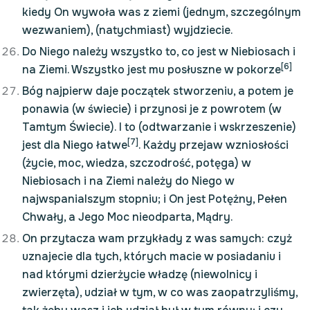
kiedy On wywoła was z ziemi (jednym, szczególnym
wezwaniem), (natychmiast) wyjdziecie.
Do Niego należy wszystko to, co jest w Niebiosach i
[6]
na Ziemi. Wszystko jest mu posłuszne w pokorze
Bóg najpierw daje początek stworzeniu, a potem je
ponawia (w świecie) i przynosi je z powrotem (w
Tamtym Świecie). I to (odtwarzanie i wskrzeszenie)
[7]
jest dla Niego łatwe
. Każdy przejaw wzniosłości
(życie, moc, wiedza, szczodrość, potęga) w
Niebiosach i na Ziemi należy do Niego w
najwspanialszym stopniu; i On jest Potężny, Pełen
Chwały, a Jego Moc nieodparta, Mądry.
On przytacza wam przykłady z was samych: czyż
uznajecie dla tych, których macie w posiadaniu i
nad którymi dzierżycie władzę (niewolnicy i
zwierzęta), udział w tym, w co was zaopatrzyliśmy,