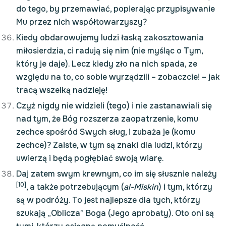
do tego, by przemawiać, popierając przypisywanie
Mu przez nich współtowarzyszy?
Kiedy obdarowujemy ludzi łaską zakosztowania
miłosierdzia, ci radują się nim (nie myśląc o Tym,
który je daje). Lecz kiedy zło na nich spada, ze
względu na to, co sobie wyrządzili – zobaczcie! – jak
tracą wszelką nadzieję!
Czyż nigdy nie widzieli (tego) i nie zastanawiali się
nad tym, że Bóg rozszerza zaopatrzenie, komu
zechce spośród Swych sług, i zubaża je (komu
zechce)? Zaiste, w tym są znaki dla ludzi, którzy
uwierzą i będą pogłębiać swoją wiarę.
Daj zatem swym krewnym, co im się słusznie należy
[10]
, a także potrzebującym (
al-Miskin
) i tym, którzy
są w podróży. To jest najlepsze dla tych, którzy
szukają „Oblicza” Boga (Jego aprobaty). Oto oni są