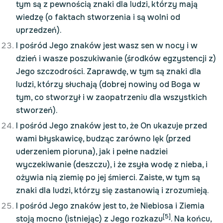
tym są z pewnością znaki dla ludzi, którzy mają
wiedzę (o faktach stworzenia i są wolni od
uprzedzeń).
I pośród Jego znaków jest wasz sen w nocy i w
dzień i wasze poszukiwanie (środków egzystencji z)
Jego szczodrości. Zaprawdę, w tym są znaki dla
ludzi, którzy słuchają (dobrej nowiny od Boga w
tym, co stworzył i w zaopatrzeniu dla wszystkich
stworzeń).
I pośród Jego znaków jest to, że On ukazuje przed
wami błyskawicę, budząc zarówno lęk (przed
uderzeniem pioruna), jak i pełne nadziei
wyczekiwanie (deszczu), i że zsyła wodę z nieba, i
ożywia nią ziemię po jej śmierci. Zaiste, w tym są
znaki dla ludzi, którzy się zastanowią i zrozumieją.
I pośród Jego znaków jest to, że Niebiosa i Ziemia
[5]
stoją mocno (istniejąc) z Jego rozkazu
. Na końcu,