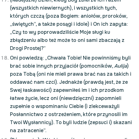
(wszystkich niewiernych), i wszystkich tych,
których czczą (poza Bogiem: aniołów, proroków,
„świętych”, a także posągi i idole) i On ich zapyta:
„Czy to wy poprowadziliście Moje sługi ku
zbłądzeniu albo też może to oni sami zbaczają z
Drogi Prostej?”
Oni powiedzą: „Chwała Tobie! Nie powinniśmy byli
brać sobie innych przyjaciół (pomocników,
Aulija
)
poza Tobą (oni nie mieli prawa brać nas za takich i
oddawać nam czci). Jednakże (prawdą jest, że ze
Swej łaskawości) zapewniłeś im i ich przodkom
łatwe życie, lecz oni (niewdzięczni) zapomnieli
zupełnie o wspominaniu Ciebie (i zlekceważyli
Posłannictwo z ostrzeżeniem, które przynosili im
Twoi Wysłannicy). To byli ludzie (zepsuci i) skazani
na zatracenie”.