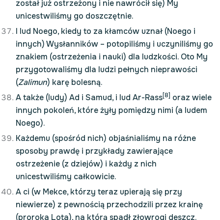
został już ostrzeżony i nie nawrócił się) My
unicestwiliśmy go doszczętnie.
I lud Noego, kiedy to za kłamców uznał (Noego i
innych) Wysłanników – potopiliśmy i uczyniliśmy go
znakiem (ostrzeżenia i nauki) dla ludzkości. Oto My
przygotowaliśmy dla ludzi pełnych nieprawości
(
Zalimun
) karę bolesną.
[8]
A także (ludy) Ad i Samud, i lud Ar-Rass
oraz wiele
innych pokoleń, które żyły pomiędzy nimi (a ludem
Noego).
Każdemu (spośród nich) objaśnialiśmy na różne
sposoby prawdę i przykłady zawierające
ostrzeżenie (z dziejów) i każdy z nich
unicestwiliśmy całkowicie.
A ci (w Mekce, którzy teraz upierają się przy
niewierze) z pewnością przechodzili przez krainę
(proroka Lota), na którą spadł złowrogi deszcz.