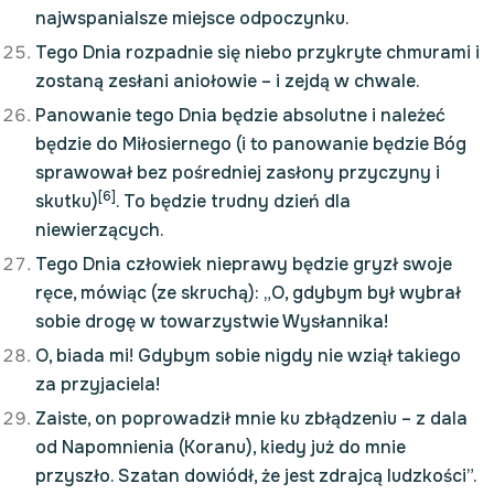
najwspanialsze miejsce odpoczynku.
Tego Dnia rozpadnie się niebo przykryte chmurami i
zostaną zesłani aniołowie – i zejdą w chwale.
Panowanie tego Dnia będzie absolutne i należeć
będzie do Miłosiernego (i to panowanie będzie Bóg
sprawował bez pośredniej zasłony przyczyny i
[6]
skutku)
. To będzie trudny dzień dla
niewierzących.
Tego Dnia człowiek nieprawy będzie gryzł swoje
ręce, mówiąc (ze skruchą): „O, gdybym był wybrał
sobie drogę w towarzystwie Wysłannika!
O, biada mi! Gdybym sobie nigdy nie wziął takiego
za przyjaciela!
Zaiste, on poprowadził mnie ku zbłądzeniu – z dala
od Napomnienia (Koranu), kiedy już do mnie
przyszło. Szatan dowiódł, że jest zdrajcą ludzkości”.