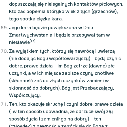
dopuszczają się nielegalnych kontaktów płciowych.
Kto zaś popełnia którykolwiek z tych (grzechów),
tego spotka ciężka kara.
Jego kara będzie powiększona w Dniu
Zmartwychwstania i będzie przebywał tam w
[17]
niesławie
.
Za wyjątkiem tych, którzy się nawrócą i uwierzą
(nie dodając Bogu współtowarzyszy), i będą czynić
dobre, prawe dzieła – im Bóg zetrze (dawne) złe
uczynki, a w ich miejsce zapisze czyny cnotliwe
(skłonność zaś do złych uczynków zamieni w
skłonność do dobrych). Bóg jest Przebaczający,
Współczujący.
Ten, kto okazuje skruchę i czyni dobre, prawe dzieła
(i w ten sposób udowadnia, że odrzucił swój zły
sposób życia i zamienił go na dobry) – ten
(człowiek) z pewnością zwrócił się do Boga z