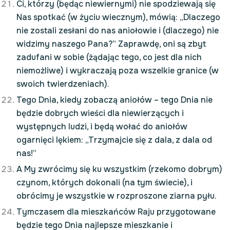
Ci, którzy (będąc niewiernymi) nie spodziewają się
Nas spotkać (w życiu wiecznym), mówią: „Dlaczego
nie zostali zesłani do nas aniołowie i (dlaczego) nie
widzimy naszego Pana?” Zaprawdę, oni są zbyt
zadufani w sobie (żądając tego, co jest dla nich
niemożliwe) i wykraczają poza wszelkie granice (w
swoich twierdzeniach).
Tego Dnia, kiedy zobaczą aniołów – tego Dnia nie
będzie dobrych wieści dla niewierzących i
występnych ludzi, i będą wołać do aniołów
ogarnięci lękiem: „Trzymajcie się z dala, z dala od
nas!”
A My zwrócimy się ku wszystkim (rzekomo dobrym)
czynom, których dokonali (na tym świecie), i
obrócimy je wszystkie w rozproszone ziarna pyłu.
Tymczasem dla mieszkańców Raju przygotowane
będzie tego Dnia najlepsze mieszkanie i