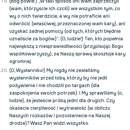
(Bóg powie:) „W taki sposób oni wam zaprzeczyli
(wam, którzyście ich czcili) we wszystkim tym, co
wy o nich twierdzicie, a wy nie potraficie ani
odwrócić (właściwej, przeznaczonej wam kary), ani
uzyskać żadnej pomocy (od tych, których błędnie
uznaliście za bogów)”. (O, ludzie!) Ten, kto popełnia
największą z niesprawiedliwości (przypisując Bogu
współtowarzyszy), za Naszą sprawą skosztuje kary
ogromnej.
(O, Wysłanniku!) My nigdy nie zesłaliśmy
wysłanników przed tobą, którzy by nie jedli
pożywienia i nie chodzili po targach (dla
zaspokojenia swoich potrzeb). I My sprawiliśmy (o,
ludzie), że jesteście próbą jedni dla drugich. Czy
okażecie cierpliwość i wytrwałość (w obliczu
Naszych rozkazów i pozostaniecie na Naszej
drodze)? Wasz Pan widzi wszystko.