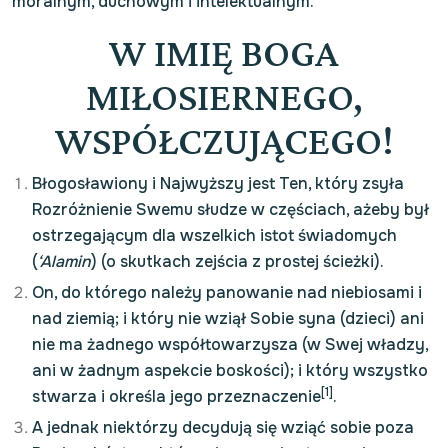
moralnym, duchowym i intelektualnym.
W IMIĘ BOGA
MIŁOSIERNEGO,
WSPÓŁCZUJĄCEGO!
Błogosławiony i Najwyższy jest Ten, który zsyła
Rozróżnienie Swemu słudze w częściach, ażeby był
ostrzegającym dla wszelkich istot świadomych
(
‘Alamin
) (o skutkach zejścia z prostej ścieżki).
On, do którego należy panowanie nad niebiosami i
nad ziemią; i który nie wziął Sobie syna (dzieci) ani
nie ma żadnego współtowarzysza (w Swej władzy,
ani w żadnym aspekcie boskości); i który wszystko
[1]
stwarza i określa jego przeznaczenie
.
A jednak niektórzy decydują się wziąć sobie poza