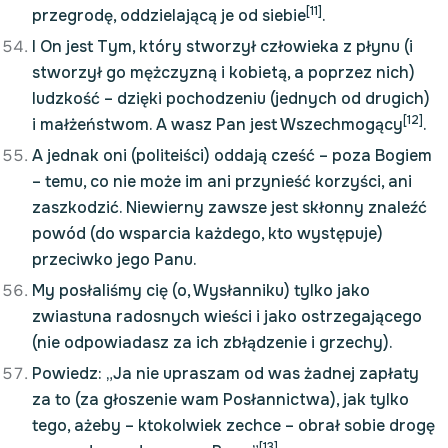
[11]
przegrodę, oddzielającą je od siebie
.
I On jest Tym, który stworzył człowieka z płynu (i
stworzył go mężczyzną i kobietą, a poprzez nich)
ludzkość – dzięki pochodzeniu (jednych od drugich)
[12]
i małżeństwom. A wasz Pan jest Wszechmogący
.
A jednak oni (politeiści) oddają cześć – poza Bogiem
– temu, co nie może im ani przynieść korzyści, ani
zaszkodzić. Niewierny zawsze jest skłonny znaleźć
powód (do wsparcia każdego, kto występuje)
przeciwko jego Panu.
My posłaliśmy cię (o, Wysłanniku) tylko jako
zwiastuna radosnych wieści i jako ostrzegającego
(nie odpowiadasz za ich zbłądzenie i grzechy).
Powiedz: „Ja nie upraszam od was żadnej zapłaty
za to (za głoszenie wam Posłannictwa), jak tylko
tego, ażeby – ktokolwiek zechce – obrał sobie drogę
[13]