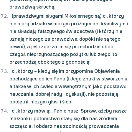
prawdziwą skruchą.
I (prawdziwymi sługami Miłosiernego są) ci, którzy
nie biorą udziału w niczym próżnym ani kłamliwym i
nie składają fałszywego świadectwa (i którzy nie
uznają niczego za prawdziwe, dopóki nie są tego
pewni), a jeśli zdarza im się przechodzić obok
czegoś nieprzynoszącego pożytku lub złego, to
przechodzą obok tego z godnością;
I ci, którzy – kiedy się im przypomina Objawienia
pochodzące od ich Pana (i Jego znaki w stworzeniu,
a także w ich świecie wewnętrznym jako podstawę
nauczania, dobrej rady i dyskusji), nie pozostają
obojętni, niczym głusi i ślepi;
I ci, którzy mówią: „Panie nasz! Spraw, ażeby nasze
małżonki i potomstwo stały się dla nas źródłem
szczęścia, i obdarz nas zdolnością prowadzenia