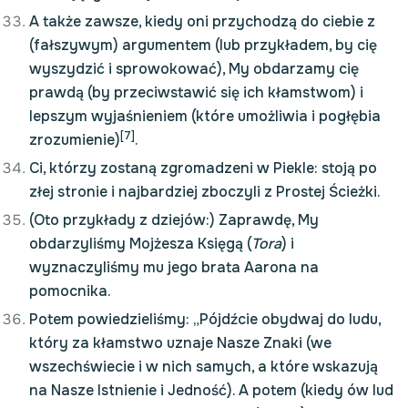
A także zawsze, kiedy oni przychodzą do ciebie z
(fałszywym) argumentem (lub przykładem, by cię
wyszydzić i sprowokować), My obdarzamy cię
prawdą (by przeciwstawić się ich kłamstwom) i
lepszym wyjaśnieniem (które umożliwia i pogłębia
[7]
zrozumienie)
.
Ci, którzy zostaną zgromadzeni w Piekle: stoją po
złej stronie i najbardziej zboczyli z Prostej Ścieżki.
(Oto przykłady z dziejów:) Zaprawdę, My
obdarzyliśmy Mojżesza Księgą (
Tora
) i
wyznaczyliśmy mu jego brata Aarona na
pomocnika.
Potem powiedzieliśmy: „Pójdźcie obydwaj do ludu,
który za kłamstwo uznaje Nasze Znaki (we
wszechświecie i w nich samych, a które wskazują
na Nasze Istnienie i Jedność). A potem (kiedy ów lud