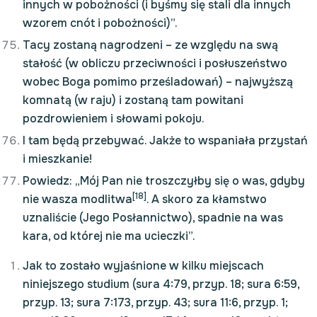
innych w pobożności (i byśmy się stali dla innych
wzorem cnót i pobożności)”.
Tacy zostaną nagrodzeni – ze względu na swą
stałość (w obliczu przeciwności i posłuszeństwo
wobec Boga pomimo prześladowań) – najwyższą
komnatą (w raju) i zostaną tam powitani
pozdrowieniem i słowami pokoju.
I tam będą przebywać. Jakże to wspaniała przystań
i mieszkanie!
Powiedz: „Mój Pan nie troszczyłby się o was, gdyby
[18]
nie wasza modlitwa
. A skoro za kłamstwo
uznaliście (Jego Posłannictwo), spadnie na was
kara, od której nie ma ucieczki”.
Jak to zostało wyjaśnione w kilku miejscach
niniejszego studium (sura 4:79, przyp. 18; sura 6:59,
przyp. 13; sura 7:173, przyp. 43; sura 11:6, przyp. 1;