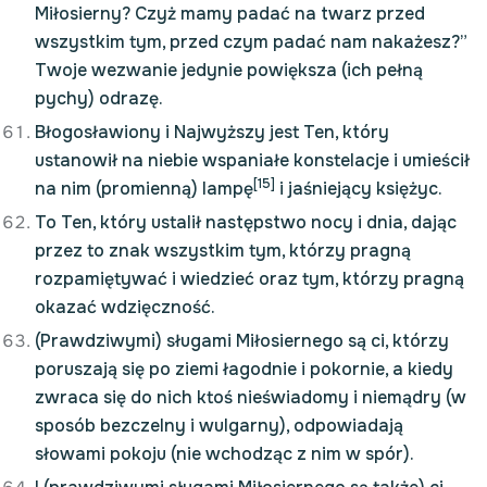
Miłosierny? Czyż mamy padać na twarz przed
wszystkim tym, przed czym padać nam nakażesz?”
Twoje wezwanie jedynie powiększa (ich pełną
pychy) odrazę.
Błogosławiony i Najwyższy jest Ten, który
ustanowił na niebie wspaniałe konstelacje i umieścił
[15]
na nim (promienną) lampę
i jaśniejący księżyc.
To Ten, który ustalił następstwo nocy i dnia, dając
przez to znak wszystkim tym, którzy pragną
rozpamiętywać i wiedzieć oraz tym, którzy pragną
okazać wdzięczność.
(Prawdziwymi) sługami Miłosiernego są ci, którzy
poruszają się po ziemi łagodnie i pokornie, a kiedy
zwraca się do nich ktoś nieświadomy i niemądry (w
sposób bezczelny i wulgarny), odpowiadają
słowami pokoju (nie wchodząc z nim w spór).