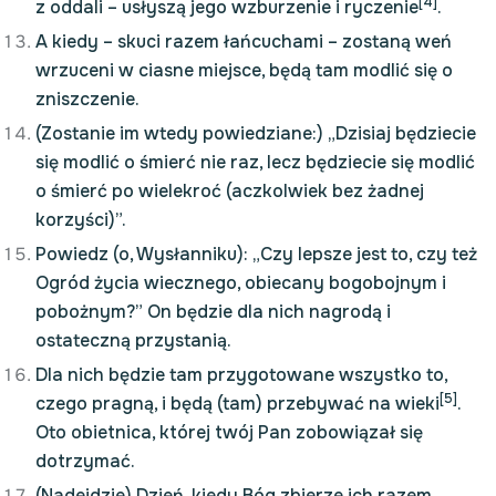
[4]
z oddali – usłyszą jego wzburzenie i ryczenie
.
A kiedy – skuci razem łańcuchami – zostaną weń
wrzuceni w ciasne miejsce, będą tam modlić się o
zniszczenie.
(Zostanie im wtedy powiedziane:) „Dzisiaj będziecie
się modlić o śmierć nie raz, lecz będziecie się modlić
o śmierć po wielekroć (aczkolwiek bez żadnej
korzyści)”.
Powiedz (o, Wysłanniku): „Czy lepsze jest to, czy też
Ogród życia wiecznego, obiecany bogobojnym i
pobożnym?” On będzie dla nich nagrodą i
ostateczną przystanią.
Dla nich będzie tam przygotowane wszystko to,
[5]
czego pragną, i będą (tam) przebywać na wieki
.
Oto obietnica, której twój Pan zobowiązał się
dotrzymać.
(Nadejdzie) Dzień, kiedy Bóg zbierze ich razem