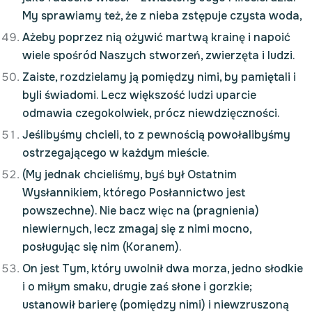
My sprawiamy też, że z nieba zstępuje czysta woda,
Ażeby poprzez nią ożywić martwą krainę i napoić
wiele spośród Naszych stworzeń, zwierzęta i ludzi.
Zaiste, rozdzielamy ją pomiędzy nimi, by pamiętali i
byli świadomi. Lecz większość ludzi uparcie
odmawia czegokolwiek, prócz niewdzięczności.
Jeślibyśmy chcieli, to z pewnością powołalibyśmy
ostrzegającego w każdym mieście.
(My jednak chcieliśmy, byś był Ostatnim
Wysłannikiem, którego Posłannictwo jest
powszechne). Nie bacz więc na (pragnienia)
niewiernych, lecz zmagaj się z nimi mocno,
posługując się nim (Koranem).
On jest Tym, który uwolnił dwa morza, jedno słodkie
i o miłym smaku, drugie zaś słone i gorzkie;
ustanowił barierę (pomiędzy nimi) i niewzruszoną