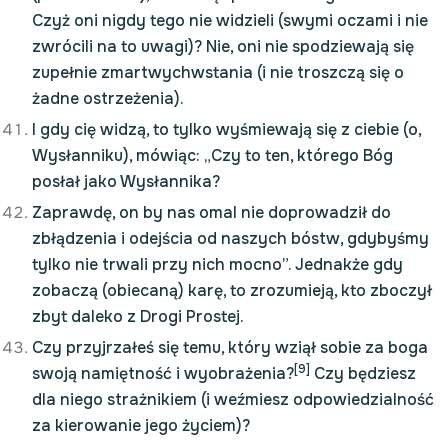
Czyż oni nigdy tego nie widzieli (swymi oczami i nie
zwrócili na to uwagi)? Nie, oni nie spodziewają się
zupełnie zmartwychwstania (i nie troszczą się o
żadne ostrzeżenia).
I gdy cię widzą, to tylko wyśmiewają się z ciebie (o,
Wysłanniku), mówiąc: „Czy to ten, którego Bóg
posłał jako Wysłannika?
Zaprawdę, on by nas omal nie doprowadził do
zbłądzenia i odejścia od naszych bóstw, gdybyśmy
tylko nie trwali przy nich mocno”. Jednakże gdy
zobaczą (obiecaną) karę, to zrozumieją, kto zboczył
zbyt daleko z Drogi Prostej.
Czy przyjrzałeś się temu, który wziął sobie za boga
[9]
swoją namiętność i wyobrażenia?
Czy będziesz
dla niego strażnikiem (i weźmiesz odpowiedzialność
za kierowanie jego życiem)?