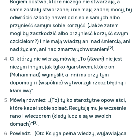
Bogiem bóstwa, które niczego nie stwarzają, a
same zostały stworzone; i nie mają żadnej mocy, by
odwrócić szkodę nawet od siebie samych albo
przynieść samym sobie korzyść. (Jakże zatem
mogliby zaszkodzić albo przynieść korzyść swym
czcicielom?) I nie mają władzy ani nad śmiercią, ani
[2]
nad życiem, ani nad zmartwychwstaniem
.
Ci, którzy nie wierzą, mówią: „To (
Koran
) nie jest
niczym innym, jak tylko łgarstwem, które on
(Muhammad) wymyślił, a inni mu przy tym
dopomogli i (wspólnie) wytworzyli rzecz błędną i
kłamliwą”.
Mówią również: „(To) tylko starożytne opowieści,
które kazał sobie spisać. Recytują mu je wcześnie
rano i wieczorem (kiedy ludzie są w swoich
[3]
domach)”
.
Powiedz: „(Oto Księga pełna wiedzy, wyjawiająca