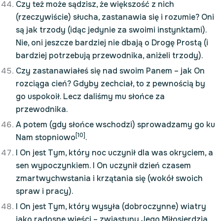
Czy też może sądzisz, że większość z nich
(rzeczywiście) słucha, zastanawia się i rozumie? Oni
są jak trzody (idąc jedynie za swoimi instynktami).
Nie, oni jeszcze bardziej nie dbają o Drogę Prostą (i
bardziej potrzebują przewodnika, aniżeli trzody).
Czy zastanawiałeś się nad swoim Panem – jak On
rozciąga cień? Gdyby zechciał, to z pewnością by
go uspokoił. Lecz daliśmy mu słońce za
przewodnika.
A potem (gdy słońce wschodzi) sprowadzamy go ku
[10]
Nam stopniowo
.
I On jest Tym, który noc uczynił dla was okryciem, a
sen wypoczynkiem. I On uczynił dzień czasem
zmartwychwstania i krzątania się (wokół swoich
spraw i pracy).
I On jest Tym, który wysyła (dobroczynne) wiatry
jako radosne wieści – zwiastuny Jego Miłosierdzia.