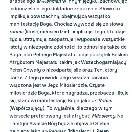
arabskiego
ar-Rahman
w innym języku, zachowując
jednocześnie jego dokładne znaczenie. Słowo to
implikuje powszechną, obejmującą wszystko
manifestację Boga. Chociaż wywodzi się ze słowa
rahma
(litość, miłosierdzie) i implikuje Tego, kto daje
życie, utrzymuje, zaopatruje i wyposaża wszystkie
istoty w niezbędne zdolności, to odnosi się także do
Boga jako Pełnego Majestatu i daje początek Boskim
Atrybutom Majestatu, takim jak Wszechogarniający,
Pełen Chwały o nieodpartej sile oraz Ten, który
karze. Z tego powodu Jego władza karania
włączona jest w Jego Miłosierdzie. Czyste
miłosierdzie Boga, które nagradza, przebacza i lituje
się, stanowi manifestację Boga jako
ar-Rahim
(Współczujący). To wyjaśnia, dlaczego w tym
wersecie preferowany jest atrybut:
Miłosierny
. Na
Tamtym Świecie Bóg będzie objawiał Siebie
najpierw jako
ar-Rahman
(Miłosierny), Pełen