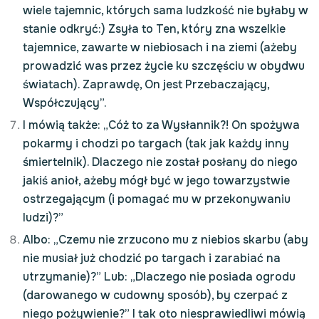
wiele tajemnic, których sama ludzkość nie byłaby w
stanie odkryć:) Zsyła to Ten, który zna wszelkie
tajemnice, zawarte w niebiosach i na ziemi (ażeby
prowadzić was przez życie ku szczęściu w obydwu
światach). Zaprawdę, On jest Przebaczający,
Współczujący”.
I mówią także: „Cóż to za Wysłannik?! On spożywa
pokarmy i chodzi po targach (tak jak każdy inny
śmiertelnik). Dlaczego nie został posłany do niego
jakiś anioł, ażeby mógł być w jego towarzystwie
ostrzegającym (i pomagać mu w przekonywaniu
ludzi)?”
Albo: „Czemu nie zrzucono mu z niebios skarbu (aby
nie musiał już chodzić po targach i zarabiać na
utrzymanie)?” Lub: „Dlaczego nie posiada ogrodu
(darowanego w cudowny sposób), by czerpać z
niego pożywienie?” I tak oto niesprawiedliwi mówią