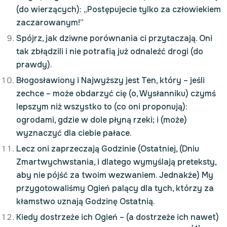
(do wierzących): „Postępujecie tylko za człowiekiem
zaczarowanym!”
Spójrz, jak dziwne porównania ci przytaczają. Oni
tak zbłądzili i nie potrafią już odnaleźć drogi (do
prawdy).
Błogosławiony i Najwyższy jest Ten, który – jeśli
zechce – może obdarzyć cię (o, Wysłanniku) czymś
lepszym niż wszystko to (co oni proponują):
ogrodami, gdzie w dole płyną rzeki; i (może)
wyznaczyć dla ciebie pałace.
Lecz oni zaprzeczają Godzinie (Ostatniej, (Dniu
Zmartwychwstania, i dlatego wymyślają preteksty,
aby nie pójść za twoim wezwaniem. Jednakże) My
przygotowaliśmy Ogień palący dla tych, którzy za
kłamstwo uznają Godzinę Ostatnią.
Kiedy dostrzeże ich Ogień – (a dostrzeże ich nawet)