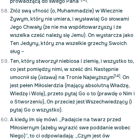
prowadzącą do swego Pana”
.
Złóż swą ufność (o, Muhammadzie) w Wiecznie
Żywym, który nie umiera, i wysławiaj Go słowami
Jego Chwały (że nie ma współtowarzyszy i że
wszelka cześć należy się Jemu). On wystarcza jako
Ten Jedyny, który zna wszelkie grzechy Swoich
sług –
Ten, który stworzył niebiosa i ziemię, i wszystko to,
co jest pomiędzy nimi, w sześć dni. Następnie
[14]
umocnił się (
istawa
) na Tronie Najwyższym
. On
jest pełen Miłosierdzia (mający absolutną Władzę,
Wiedzę i Wolę), przeto pytaj Go o to (prawdę o Nim i
o Stworzeniu), On przecież jest Wszechwiedzący (i
pytaj Go o wszystko).
A kiedy im się mówi: „Padajcie na twarz przed
Miłosiernym (ażeby wyrazić swe poddanie wobec
Niego)”, to ci odpowiadają: „Czym jest ów