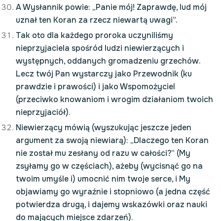
A Wysłannik powie: „Panie mój! Zaprawdę, lud mój
uznał ten Koran za rzecz niewartą uwagi”.
Tak oto dla każdego proroka uczyniliśmy
nieprzyjaciela spośród ludzi niewierzących i
występnych, oddanych gromadzeniu grzechów.
Lecz twój Pan wystarczy jako Przewodnik (ku
prawdzie i prawości) i jako Wspomożyciel
(przeciwko knowaniom i wrogim działaniom twoich
nieprzyjaciół).
Niewierzący mówią (wyszukując jeszcze jeden
argument za swoją niewiarą): „Dlaczego ten Koran
nie został mu zesłany od razu w całości?” (My
zsyłamy go w częściach), ażeby (wycisnąć go na
twoim umyśle i) umocnić nim twoje serce, i My
objawiamy go wyraźnie i stopniowo (a jedna część
potwierdza drugą, i dajemy wskazówki oraz nauki
do mających miejsce zdarzeń).