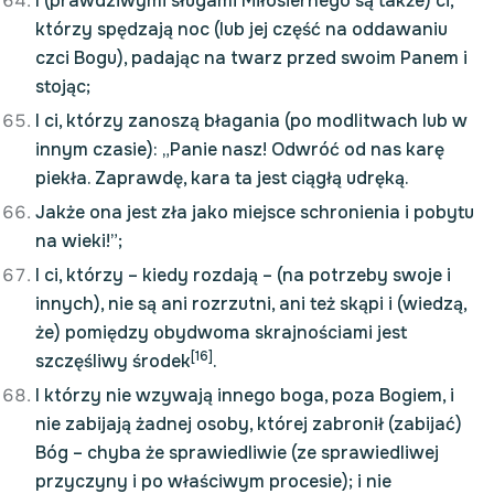
I (prawdziwymi sługami Miłosiernego są także) ci,
którzy spędzają noc (lub jej część na oddawaniu
czci Bogu), padając na twarz przed swoim Panem i
stojąc;
I ci, którzy zanoszą błagania (po modlitwach lub w
innym czasie): „Panie nasz! Odwróć od nas karę
piekła. Zaprawdę, kara ta jest ciągłą udręką.
Jakże ona jest zła jako miejsce schronienia i pobytu
na wieki!”;
I ci, którzy – kiedy rozdają – (na potrzeby swoje i
innych), nie są ani rozrzutni, ani też skąpi i (wiedzą,
że) pomiędzy obydwoma skrajnościami jest
[16]
szczęśliwy środek
.
I którzy nie wzywają innego boga, poza Bogiem, i
nie zabijają żadnej osoby, której zabronił (zabijać)
Bóg – chyba że sprawiedliwie (ze sprawiedliwej
przyczyny i po właściwym procesie); i nie