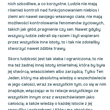
nich szkodliwe, a co korzystne. Ludzie nie mają
również kontroli nad funkcjonowaniem niebios i
ziemi ani nawet swojego własnego ciała; nie mają
możliwości kontrolowania fenomenów życiowych,
takich jak głód, pragnienie czy sen. Nawet gdyby
wszyscy ludzie zebrali się razem i byli wspierani
przez wszystkie inne istoty, to i tak nie zdołaliby
stworzyć nawet źdźbła trawy.
Skoro ludzkość jest tak słaba i ograniczona, to nie
ma też żadnej innej istoty śmiertelnej, która by była
jej stwórcą, właścicielem albo zarządcą. Tylko Ten
Jeden, który ma absolutną wiedzę o wszechświecie
w jego całości, wraz ze wszystkim tym, co się w nim
znajduje, włączając w to relacje wszystkiego ze
wszystkim innym oraz z wszechświatem jako
całością; a także wiedzę o każdej istocie z jej
specyfiką i potrzebami, i Który ma absolutną