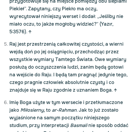
przygotowuje się na miejsce pomiędzy obu ślepiami
Piekieł”. Zapytany, czy Piekło ma oczy,
wyrecytował niniejszy werset i dodał: „Jeśliby nie
miało oczu, to jakże mogłoby widzieć?” (Yazır,
5:3576).
↑
Raj jest przestrzenią całkowitej czystości, a wierni
wejdą doń po jej osiągnięciu, przechodząc przez
wszystkie wymiary Tamtego Świata. Owe wymiary
posłużą do oczyszczenia ludzi, zanim będą gotowi
na wejście do Raju. I będą tam pragnąć jedynie tego,
czego pragnie człowiek absolutnie czysty i co
znajduje się w Raju zgodnie z uznaniem Boga.
↑
Imię Boga użyte w tym wersecie i przetłumaczone
jako
Miłosierny
, to
ar-Rahman
. Jak to już zostało
wyjaśnione na samym początku niniejszego
studium, przy interpretacji
Basmali
nie sposób oddać