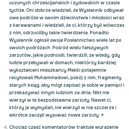
uczonych chrześcijańskich i żydowskich w czasie
tychże. Oni dobrze wiedzieli, że Wysłannik odbywał
owe podróże w swoim dzieciństwie i młodości wraz
z karawanami i wiedzieli, że ci, którzy byli wówczas
z nim, odrzuciliby takie twierdzenia. Ponadto
Wysłannik ogłosił swoje Posłannictwo wiele lat po
swoich podróżach. Pośród wielu fałszywych
zarzutów, jakie podnosili, twierdzili, że wtedy, gdy
ludzie przebywali w domach, niektórzy bardziej
wykształceni mieszkańcy Mekki potajemnie
recytowali Muhammadowi, pokój z nim, fragmenty
starych ksiąg, aby mógł zapisać je sobie w pamięci i
przekazywać innym ludziom za dnia. Nikt nie
wierzył w te bezpodstawne zarzuty. Nawet ci,
którzy je wymyślali, nie wierzyli w nie szczerze i
wkrótce zaczęli wysuwać nowe zarzuty.
↑
Chociaż część komentatorów traktuje wyrażenie