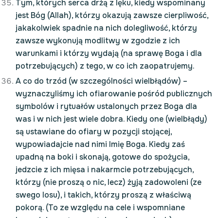
Tym, których serca drżą z lęku, kiedy wspominany
jest Bóg (Allah), którzy okazują zawsze cierpliwość,
jakakolwiek spadnie na nich dolegliwość, którzy
zawsze wykonują modlitwy w zgodzie z ich
warunkami i którzy wydają (na sprawę Boga i dla
potrzebujących) z tego, w co ich zaopatrujemy.
A co do trzód (w szczególności wielbłądów) –
wyznaczyliśmy ich ofiarowanie pośród publicznych
symbolów i rytuałów ustalonych przez Boga dla
was i w nich jest wiele dobra. Kiedy one (wielbłądy)
są ustawiane do ofiary w pozycji stojącej,
wypowiadajcie nad nimi Imię Boga. Kiedy zaś
upadną na boki i skonają, gotowe do spożycia,
jedzcie z ich mięsa i nakarmcie potrzebujących,
którzy (nie proszą o nic, lecz) żyją zadowoleni (ze
swego losu), i takich, którzy proszą z właściwą
pokorą. (To ze względu na cele i wspomniane