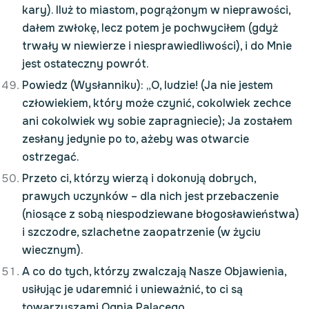
kary). Iluż to miastom, pogrążonym w nieprawości,
dałem zwłokę, lecz potem je pochwyciłem (gdyż
trwały w niewierze i niesprawiedliwości), i do Mnie
jest ostateczny powrót.
Powiedz (Wysłanniku): „O, ludzie! (Ja nie jestem
człowiekiem, który może czynić, cokolwiek zechce
ani cokolwiek wy sobie zapragniecie); Ja zostałem
zesłany jedynie po to, ażeby was otwarcie
ostrzegać.
Przeto ci, którzy wierzą i dokonują dobrych,
prawych uczynków – dla nich jest przebaczenie
(niosące z sobą niespodziewane błogosławieństwa)
i szczodre, szlachetne zaopatrzenie (w życiu
wiecznym).
A co do tych, którzy zwalczają Nasze Objawienia,
usiłując je udaremnić i unieważnić, to ci są
towarzyszami Ognia Palącego.