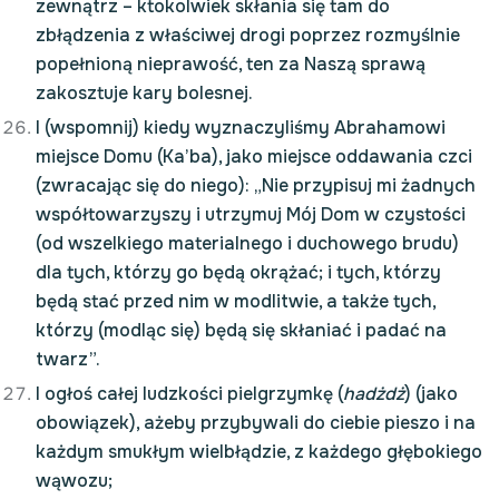
zewnątrz – ktokolwiek skłania się tam do
zbłądzenia z właściwej drogi poprzez rozmyślnie
popełnioną nieprawość, ten za Naszą sprawą
zakosztuje kary bolesnej.
I (wspomnij) kiedy wyznaczyliśmy Abrahamowi
miejsce Domu (Ka’ba), jako miejsce oddawania czci
(zwracając się do niego): „Nie przypisuj mi żadnych
współtowarzyszy i utrzymuj Mój Dom w czystości
(od wszelkiego materialnego i duchowego brudu)
dla tych, którzy go będą okrążać; i tych, którzy
będą stać przed nim w modlitwie, a także tych,
którzy (modląc się) będą się skłaniać i padać na
twarz”.
I ogłoś całej ludzkości pielgrzymkę (
hadżdż
) (jako
obowiązek), ażeby przybywali do ciebie pieszo i na
każdym smukłym wielbłądzie, z każdego głębokiego
wąwozu;