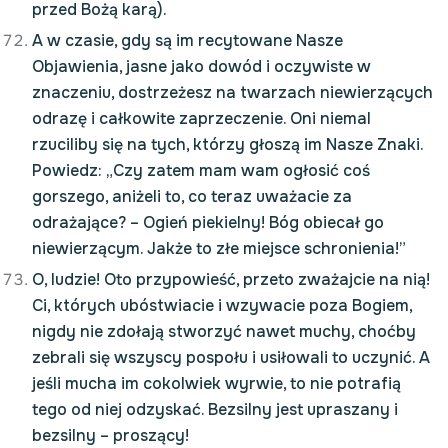
przed Bożą karą).
A w czasie, gdy są im recytowane Nasze
Objawienia, jasne jako dowód i oczywiste w
znaczeniu, dostrzeżesz na twarzach niewierzących
odrazę i całkowite zaprzeczenie. Oni niemal
rzuciliby się na tych, którzy głoszą im Nasze Znaki.
Powiedz: „Czy zatem mam wam ogłosić coś
gorszego, aniżeli to, co teraz uważacie za
odrażające? – Ogień piekielny! Bóg obiecał go
niewierzącym. Jakże to złe miejsce schronienia!”
O, ludzie! Oto przypowieść, przeto zważajcie na nią!
Ci, których ubóstwiacie i wzywacie poza Bogiem,
nigdy nie zdołają stworzyć nawet muchy, choćby
zebrali się wszyscy pospołu i usiłowali to uczynić. A
jeśli mucha im cokolwiek wyrwie, to nie potrafią
tego od niej odzyskać. Bezsilny jest upraszany i
bezsilny – proszący!