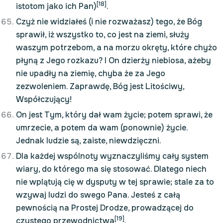
[18]
istotom jako ich Pan)
.
Czyż nie widziałeś (i nie rozważasz) tego, że Bóg
sprawił, iż wszystko to, co jest na ziemi, służy
waszym potrzebom, a na morzu okręty, które chyżo
płyną z Jego rozkazu? I On dzierży niebiosa, ażeby
nie upadły na ziemię, chyba że za Jego
zezwoleniem. Zaprawdę, Bóg jest Litościwy,
Współczujący!
On jest Tym, który dał wam życie; potem sprawi, że
umrzecie, a potem da wam (ponownie) życie.
Jednak ludzie są, zaiste, niewdzięczni.
Dla każdej wspólnoty wyznaczyliśmy cały system
wiary, do którego ma się stosować. Dlatego niech
nie wplątują cię w dysputy w tej sprawie; stale za to
wzywaj ludzi do swego Pana. Jesteś z całą
pewnością na Prostej Drodze, prowadzącej do
[19]
czystego przewodnictwa
.