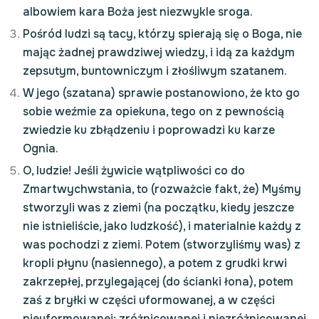
albowiem kara Boża jest niezwykle sroga.
Pośród ludzi są tacy, którzy spierają się o Boga, nie
mając żadnej prawdziwej wiedzy, i idą za każdym
zepsutym, buntowniczym i złośliwym szatanem.
W jego (szatana) sprawie postanowiono, że kto go
sobie weźmie za opiekuna, tego on z pewnością
zwiedzie ku zbłądzeniu i poprowadzi ku karze
Ognia.
O, ludzie! Jeśli żywicie wątpliwości co do
Zmartwychwstania, to (rozważcie fakt, że) Myśmy
stworzyli was z ziemi (na początku, kiedy jeszcze
nie istnieliście, jako ludzkość), i materialnie każdy z
was pochodzi z ziemi. Potem (stworzyliśmy was) z
kropli płynu (nasiennego), a potem z grudki krwi
zakrzepłej, przylegającej (do ścianki łona), potem
zaś z bryłki w części uformowanej, a w części
nieuformowanej; zróżnicowanej i niezróżnicowanej.