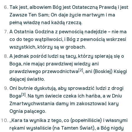
Tak jest, albowiem Bóg jest Ostateczną Prawdą i jest
Zawsze Ten Sam; On daje życie martwym i ma
pełną władzę nad każdą rzeczą.
A Ostatnia Godzina z pewnością nadejdzie – nie ma
co do tego wątpliwości, i Bóg z pewnością wskrzesi
wszystkich, którzy są w grobach.
A jednak pośród ludzi są tacy, którzy spierają się o
Boga, nie mając prawdziwej wiedzy ani
[2]
prawdziwego przewodnictwa
, ani (Boskiej) Księgi
dającej światło.
Oni butnie dyskutują, aby sprowadzić ludzi z drogi
[3]
Boga
. Na tym świecie czeka ich hańba, a w Dniu
Zmartwychwstania damy im zakosztować kary
Ognia palącego.
„Kara ta wynika z tego, co (popełniliście) i własnymi
rękami wysłaliście (na Tamten Świat), a Bóg nigdy