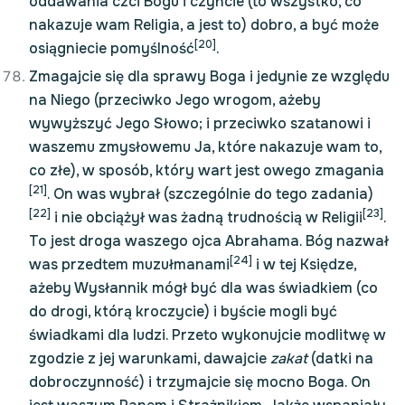
oddawania czci Bogu i czyńcie (to wszystko, co
nakazuje wam Religia, a jest to) dobro, a być może
[20]
osiągniecie pomyślność
.
Zmagajcie się dla sprawy Boga i jedynie ze względu
na Niego (przeciwko Jego wrogom, ażeby
wywyższyć Jego Słowo; i przeciwko szatanowi i
waszemu zmysłowemu Ja, które nakazuje wam to,
co złe), w sposób, który wart jest owego zmagania
[21]
. On was wybrał (szczególnie do tego zadania)
[22]
[23]
i nie obciążył was żadną trudnością w Religii
.
To jest droga waszego ojca Abrahama. Bóg nazwał
[24]
was przedtem muzułmanami
i w tej Księdze,
ażeby Wysłannik mógł być dla was świadkiem (co
do drogi, którą kroczycie) i byście mogli być
świadkami dla ludzi. Przeto wykonujcie modlitwę w
zgodzie z jej warunkami, dawajcie
zakat
(datki na
dobroczynność) i trzymajcie się mocno Boga. On