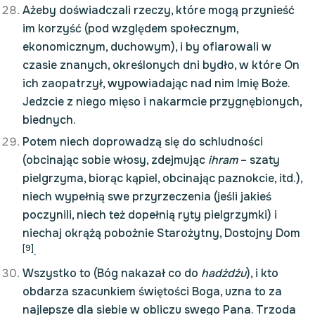
Ażeby doświadczali rzeczy, które mogą przynieść
im korzyść (pod względem społecznym,
ekonomicznym, duchowym), i by ofiarowali w
czasie znanych, określonych dni bydło, w które On
ich zaopatrzył, wypowiadając nad nim Imię Boże.
Jedzcie z niego mięso i nakarmcie przygnębionych,
biednych.
Potem niech doprowadzą się do schludności
(obcinając sobie włosy, zdejmując
ihram
– szaty
pielgrzyma, biorąc kąpiel, obcinając paznokcie, itd.),
niech wypełnią swe przyrzeczenia (jeśli jakieś
poczynili, niech też dopełnią ryty pielgrzymki) i
niechaj okrążą pobożnie Starożytny, Dostojny Dom
[9]
.
Wszystko to (Bóg nakazał co do
hadżdżu
), i kto
obdarza szacunkiem świętości Boga, uzna to za
najlepsze dla siebie w obliczu swego Pana. Trzoda