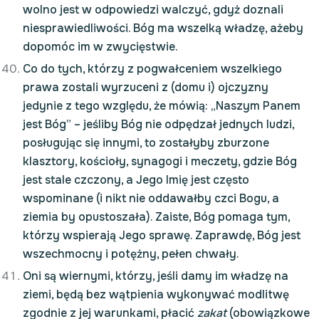
wolno jest w odpowiedzi walczyć, gdyż doznali
niesprawiedliwości. Bóg ma wszelką władzę, ażeby
dopomóc im w zwycięstwie.
Co do tych, którzy z pogwałceniem wszelkiego
prawa zostali wyrzuceni z (domu i) ojczyzny
jedynie z tego względu, że mówią: „Naszym Panem
jest Bóg” – jeśliby Bóg nie odpędzał jednych ludzi,
posługując się innymi, to zostałyby zburzone
klasztory, kościoły, synagogi i meczety, gdzie Bóg
jest stale czczony, a Jego Imię jest często
wspominane (i nikt nie oddawałby czci Bogu, a
ziemia by opustoszała). Zaiste, Bóg pomaga tym,
którzy wspierają Jego sprawę. Zaprawdę, Bóg jest
wszechmocny i potężny, pełen chwały.
Oni są wiernymi, którzy, jeśli damy im władzę na
ziemi, będą bez wątpienia wykonywać modlitwę
zgodnie z jej warunkami, płacić
zakat
(obowiązkowe