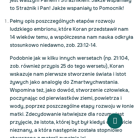
jest waszym Panem i Strażnikiem. Jakże wspaniały
to Strażnik i Pan! Jakże wspaniały to Pomocnik!
Pełny opis poszczególnych etapów rozwoju
ludzkiego embrionu, które Koran przedstawił nam
14 wieków temu, a współczesna nam nauka odkryła
stosunkowo niedawno, zob. 23:12-14.
Podobnie jak w kilku innych wersetach (np. 21:104,
zob. również przypis 25 do tego wersetu), Koran
wskazuje nam pierwsze stworzenie świata i istot
żywych jako analogię do Zmartwychwstania.
Wspomina też, jako dowód, stworzenie człowieka,
poczynając od pierwiastków ziemi, powietrza i
wody, poprzez poszczególne etapy rozwoju w łonie
matki. Zdecydowanie łatwiejsze dla rozumu jest
przyjęcie, że istota, której byt był kiedyś całkowicie
nieznany, a która następnie została stopniowo