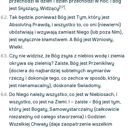
przechodzi w dzień i dzień przechodzi w noc. I Bóg
[17]
jest Słyszący, Widzący
.
Tak będzie, ponieważ Bóg jest Tym, który jest
Absolutną Prawdą, i wszystko to, co oni (niewierni)
ubóstwiają i wzywają zamiast Niego (lub poza Nim),
jest wyłącznie kłamstwem. A Bóg jest Wzniosły,
Wielki.
Czy nie widzisz, że Bóg zsyła z niebios wodę i ziemia
okrywa się zielenią? Zaiste, Bóg jest Przenikliwy
(dociera do najbardziej subtelnych wymiarów
rzeczy i dokonuje tego, co zechce w sposób, który
jest nienamacalny), doskonale Świadomy.
Do Niego należy wszystko, co jest w Niebiosach, i
wszystko, co jest na Ziemi. I – zaiste – Bóg jest tym,
który jest Bogaty, Samowystarczalny (całkowicie
niezależny od całego stworzenia) i Godzien
Wszelkiej Chwały (daje zaopatrzenie wszelkim