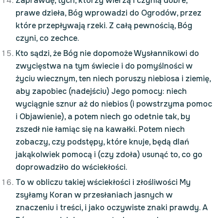
Zaprawdę, tych, którzy wierzą i czynią dobre,
prawe dzieła, Bóg wprowadzi do Ogrodów, przez
które przepływają rzeki. Z całą pewnością, Bóg
czyni, co zechce.
Kto sądzi, że Bóg nie dopomoże Wysłannikowi do
zwycięstwa na tym świecie i do pomyślności w
życiu wiecznym, ten niech poruszy niebiosa i ziemię,
aby zapobiec (nadejściu) Jego pomocy: niech
wyciągnie sznur aż do niebios (i powstrzyma pomoc
i Objawienie), a potem niech go odetnie tak, by
zszedł nie łamiąc się na kawałki. Potem niech
zobaczy, czy podstępy, które knuje, będą dlań
jakąkolwiek pomocą i (czy zdoła) usunąć to, co go
doprowadziło do wściekłości.
To w obliczu takiej wściekłości i złośliwości My
zsyłamy Koran w przesłaniach jasnych w
znaczeniu i treści, i jako oczywiste znaki prawdy. A