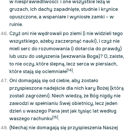
w niesprawiedliwości: i one wszystkie leżą w
gruzach, ich dachy zapadnięte, studnie i krynice
opuszczone, a wspaniałe i wyniosłe zamki – w
ruinie.
Czyż oni nie wędrowali po ziemi (i nie widzieli tego
wszystkiego, ażeby zaczerpnąć nauki), i czyż nie
mieli serc do rozumowania (i dotarcia do prawdy)
lub uszu do usłyszenia (wezwania Boga)? O, zaiste,
to nie oczy, które ślepną, lecz serca w piersiach,
[14]
które stają się ociemniałe
.
Oni domagają się od ciebie, aby zostało
przyspieszone nadejście dla nich kary Bożej (którą
zostali zagrożeni). Niech wiedzą, że Bóg nigdy nie
zawodzi w spełnianiu Swej obietnicy, lecz jeden
dzień u waszego Pana jest jak tysiąc lat według
[15]
waszego rachunku
.
(Niechaj nie domagają się przyspieszenia Naszej