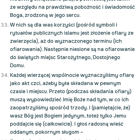
ze względu na prawdziwą pobożność i świadomość
Boga, zrodzoną w jego sercu.
W nich są dla was korzyści (pośród symboli i
rytuałów publicznych islamu jest złożenie ofiary ze
zwierzęcia), aż do wyznaczonego terminu (ich
ofiarowania). Następnie niesione są na ofiarowanie
do świętych miejsc Starożytnego, Dostojnego
Domu.
Każdej wierzącej wspólnocie wyznaczyliśmy ofiarę
jako akt czci, ażeby była składana w pewnym
czasie i miejscu. Przeto (podczas składania ofiary)
muszą wypowiedzieć Imię Boże nad tym, w co ich
zaopatrzyliśmy spośród trzody. I (pamiętajcie, że)
wasz Bóg jest Bogiem jedynym, toteż tylko Jemu
poddajcie się (całkowicie). I głoś radosną wieść
oddanym, pokornym sługom –