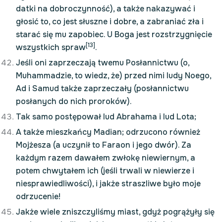
datki na dobroczynność), a także nakazywać i
głosić to, co jest słuszne i dobre, a zabraniać zła i
starać się mu zapobiec. U Boga jest rozstrzygnięcie
[13]
wszystkich spraw
.
Jeśli oni zaprzeczają twemu Posłannictwu (o,
Muhammadzie, to wiedz, że) przed nimi ludy Noego,
Ad i Samud także zaprzeczały (posłannictwu
posłanych do nich proroków).
Tak samo postępował lud Abrahama i lud Lota;
A także mieszkańcy Madian; odrzucono również
Mojżesza (a uczynił to Faraon i jego dwór). Za
każdym razem dawałem zwłokę niewiernym, a
potem chwytałem ich (jeśli trwali w niewierze i
niesprawiedliwości), i jakże straszliwe było moje
odrzucenie!
Jakże wiele zniszczyliśmy miast, gdyż pogrążyły się