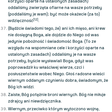
korzyści oparte na ustalonych zasadach)
oddaliśmy zwierzęta ofiarne na wasze potrzeby
(poddaliśmy je wam); być może okażecie (za to)
[12]
wdzięczność
.
(Bądźcie świadomi tego, że) ani ich mięso, ani krew
nie dosięgną Boga, ale dojdzie do Niego od was
jedynie pobożność i świadomość Boga. (To ze
względu na wspomniane cele i korzyści oparte na
ustalonych zasadach) oddaliśmy je na wasze
potrzeby, byście wysławiali Boga, gdyż was
poprowadził ku właściwej wierze, czci i
posłuszeństwie wobec Niego. Głoś radosne wieści
wiernym oddanym czynieniu dobra, świadomym, że
Bóg ich widzi.
Zaiste, Bóg potężnie broni wiernych. Bóg nie miłuje
zdrajcy ani niewdzięcznika.
Wiernym, przeciwko którym wytoczono wojnę,