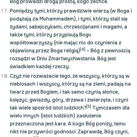
Bóg prowadzi drogą prostą, kogo zechce.
Pomiędzy tymi, którzy prawdziwie wierzą (w Boga i
podążają za Muhammadem), i tymi, którzy stali się
żydami, sabejczykami, chrześcijanami i magami, a
także tymi, którzy przypisują Bogu
współtowarzyszy (nie mając nic do czynienia z
[4]
objawioną przez Boga religią)
– Bóg z pewnością
rozsądzi w Dniu Zmartwychwstania. Bóg jest
świadkiem każdej rzeczy.
Czyż nie rozważacie tego, że wszyscy, którzy są w
niebiosach i wszyscy, którzy są na ziemi, padają na
twarz przed Bogiem, i tak samo czynią słońce,
księżyc, gwiazdy, góry, drzewa i zwierzęta, i czyni
[5]
tak wiele spośród istot ludzkich?
Tymczasem dla
wielu innych (istot ludzkich) zasłużenie
przeznaczona jest kara. A kogo Bóg poniży, temu
nikt nie przywróci godności. Zaprawdę, Bóg czyni,