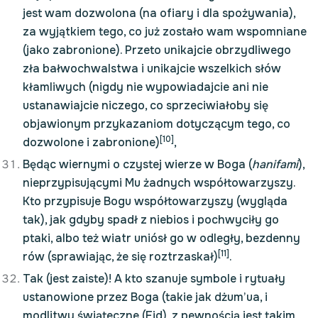
jest wam dozwolona (na ofiary i dla spożywania),
za wyjątkiem tego, co już zostało wam wspomniane
(jako zabronione). Przeto unikajcie obrzydliwego
zła bałwochwalstwa i unikajcie wszelkich słów
kłamliwych (nigdy nie wypowiadajcie ani nie
ustanawiajcie niczego, co sprzeciwiałoby się
objawionym przykazaniom dotyczącym tego, co
[10]
dozwolone i zabronione)
,
Będąc wiernymi o czystej wierze w Boga (
hanifami
),
nieprzypisującymi Mu żadnych współtowarzyszy.
Kto przypisuje Bogu współtowarzyszy (wygląda
tak), jak gdyby spadł z niebios i pochwyciły go
ptaki, albo też wiatr uniósł go w odległy, bezdenny
[11]
rów (sprawiając, że się roztrzaskał)
.
Tak (jest zaiste)! A kto szanuje symbole i rytuały
ustanowione przez Boga (takie jak dżum’ua, i
modlitwy świąteczne (Eid), z pewnością jest takim