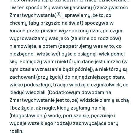
I w ten sposób My wam wyjaśniamy (rzeczywistość
[1]
Zmartwychwstania)
. I sprawiamy, że to, co
chcemy (aby przyszło na świat) spoczywa w
łonach przez pewien wyznaczony czas, po czym
wyprowadzamy was jako (zależne od rodziców)
niemowlęta, a potem (zaopatrujemy was w to, co
niezbędne i właściwe) byście osiągnęli wiek pełnej
siły. Pomiędzy wami niektórym dane jest umrzeć (w
tym czasie wzrastania bądź później), a niektórzy są
zachowani (przy życiu) do najnędzniejszego stanu
wieku podeszłego, tracąc wiedzę o czymkolwiek, co
kiedyś wiedzieli. (Dodatkowym dowodem na
Zmartwychwstanie jest to, że) widzicie ziemię suchą
i bez życia, aż nagle, kiedy zsyłamy na nią
(błogosławioną) wodę, porusza się, pęcznieje i
wydaje wszelkiego rodzaju zachwycające pary
roślin.