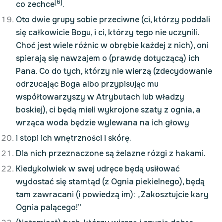
[6]
co zechce
.
Oto dwie grupy sobie przeciwne (ci, którzy poddali
się całkowicie Bogu, i ci, którzy tego nie uczynili.
Choć jest wiele różnic w obrębie każdej z nich), oni
spierają się nawzajem o (prawdę dotyczącą) ich
Pana. Co do tych, którzy nie wierzą (zdecydowanie
odrzucając Boga albo przypisując mu
współtowarzyszy w Atrybutach lub władzy
boskiej), ci będą mieli wykrojone szaty z ognia, a
wrząca woda będzie wylewana na ich głowy
i stopi ich wnętrzności i skórę.
Dla nich przeznaczone są żelazne rózgi z hakami.
Kiedykolwiek w swej udręce będą usiłować
wydostać się stamtąd (z Ognia piekielnego), będą
tam zawracani (i powiedzą im): „Zakosztujcie kary
Ognia palącego!”