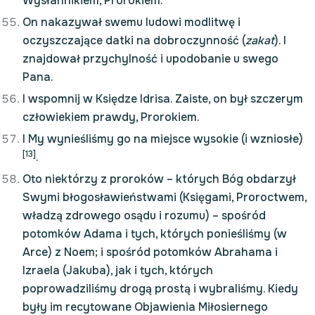
Wysłannikiem, Prorokiem.
On nakazywał swemu ludowi modlitwę i
oczyszczające datki na dobroczynność (
zakat
). I
znajdował przychylność i upodobanie u swego
Pana.
I wspomnij w Księdze Idrisa. Zaiste, on był szczerym
człowiekiem prawdy, Prorokiem.
I My wynieśliśmy go na miejsce wysokie (i wzniosłe)
[13]
.
Oto niektórzy z proroków – których Bóg obdarzył
Swymi błogosławieństwami (Księgami, Proroctwem,
władzą zdrowego osądu i rozumu) – spośród
potomków Adama i tych, których ponieśliśmy (w
Arce) z Noem; i spośród potomków Abrahama i
Izraela (Jakuba), jak i tych, których
poprowadziliśmy drogą prostą i wybraliśmy. Kiedy
były im recytowane Objawienia Miłosiernego