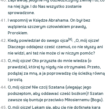
Zaprawdę, jedynie My odziedziczymy ziemię i to, co
na niej żyje. I do Nas wszystko zostanie
sprowadzone.
I wspomnij w Księdze Abrahama. On był bez
wątpienia szczerym człowiekiem prawdy,
Prorokiem.
[8]
Kiedy powiedział do swego ojca
: „O, mój ojcze!
Dlaczego oddajesz cześć czemuś, co nie słyszy ani
nie widzi, ani też nie może ci w niczym pomóc?
O, mój ojcze! Oto przyszła do mnie wiedza (o
prawdzie), której ty nigdy nie otrzymałeś. Przeto,
podążaj za mną, a ja poprowadzę cię ścieżką równą
i prostą.
O, mój ojcze! Nie czcij Szatana (ulegając jego
podszeptom, aby oddawać cześć bożkom)! Szatan
zawsze się buntuje przeciwko Miłosiernemu (Bogu).
O, mój ojcze! Lękam się, aby cię nie dotknęła kara