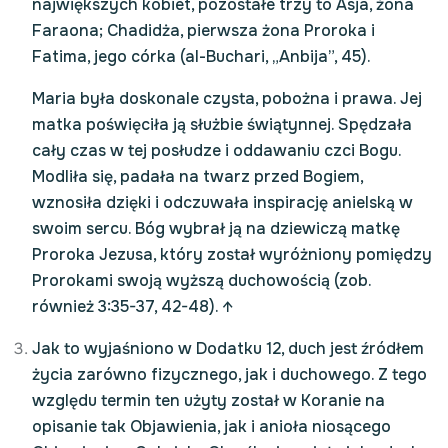
największych kobiet, pozostałe trzy to Asja, żona
Faraona; Chadidża, pierwsza żona Proroka i
Fatima, jego córka (al-Buchari, „Anbija”, 45).
Maria była doskonale czysta, pobożna i prawa. Jej
matka poświęciła ją służbie świątynnej. Spędzała
cały czas w tej posłudze i oddawaniu czci Bogu.
Modliła się, padała na twarz przed Bogiem,
wznosiła dzięki i odczuwała inspirację anielską w
swoim sercu. Bóg wybrał ją na dziewiczą matkę
Proroka Jezusa, który został wyróżniony pomiędzy
Prorokami swoją wyższą duchowością (zob.
również 3:35-37, 42-48).
↑
Jak to wyjaśniono w Dodatku 12, duch jest źródłem
życia zarówno fizycznego, jak i duchowego. Z tego
względu termin ten użyty został w Koranie na
opisanie tak Objawienia, jak i anioła niosącego