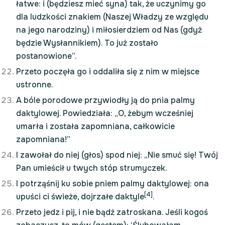
łatwe: i (będziesz mieć syna) tak, że uczynimy go
dla ludzkości znakiem (Naszej Władzy ze względu
na jego narodziny) i miłosierdziem od Nas (gdyż
będzie Wysłannikiem). To już zostało
postanowione”.
Przeto poczęła go i oddaliła się z nim w miejsce
ustronne.
A bóle porodowe przywiodły ją do pnia palmy
daktylowej. Powiedziała: „O, żebym wcześniej
umarła i została zapomniana, całkowicie
zapomniana!”
I zawołał do niej (głos) spod niej: „Nie smuć się! Twój
Pan umieścił u twych stóp strumyczek.
I potrząśnij ku sobie pniem palmy daktylowej: ona
[4]
upuści ci świeże, dojrzałe daktyle
.
Przeto jedz i pij, i nie bądź zatroskana. Jeśli kogoś