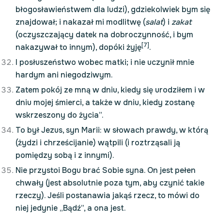
błogosławieństwem dla ludzi), gdziekolwiek bym się
znajdował; i nakazał mi modlitwę (
salat
) i
zakat
(oczyszczający datek na dobroczynność, i bym
[7]
nakazywał to innym), dopóki żyję
.
I posłuszeństwo wobec matki; i nie uczynił mnie
hardym ani niegodziwym.
Zatem pokój ze mną w dniu, kiedy się urodziłem i w
dniu mojej śmierci, a także w dniu, kiedy zostanę
wskrzeszony do życia”.
To był Jezus, syn Marii: w słowach prawdy, w którą
(żydzi i chrześcijanie) wątpili (i roztrząsali ją
pomiędzy sobą i z innymi).
Nie przystoi Bogu brać Sobie syna. On jest pełen
chwały (jest absolutnie poza tym, aby czynić takie
rzeczy). Jeśli postanawia jakąś rzecz, to mówi do
niej jedynie „Bądź”, a ona jest.