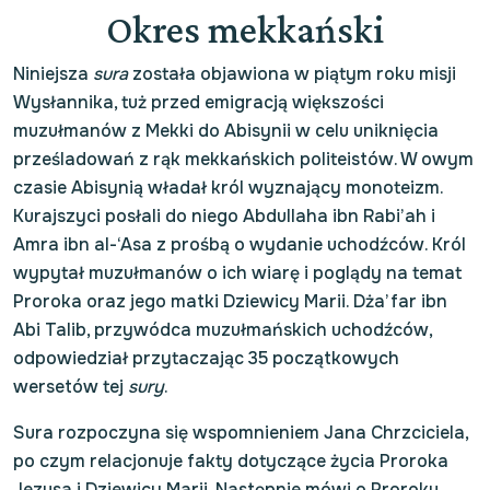
Okres mekkański
Niniejsza
sura
została objawiona w piątym roku misji
Wysłannika, tuż przed emigracją większości
muzułmanów z Mekki do Abisynii w celu uniknięcia
prześladowań z rąk mekkańskich politeistów. W owym
czasie Abisynią władał król wyznający monoteizm.
Kurajszyci posłali do niego Abdullaha ibn Rabi’ah i
Amra ibn al-‘Asa z prośbą o wydanie uchodźców. Król
wypytał muzułmanów o ich wiarę i poglądy na temat
Proroka oraz jego matki Dziewicy Marii. Dża’far ibn
Abi Talib, przywódca muzułmańskich uchodźców,
odpowiedział przytaczając 35 początkowych
wersetów tej
sury
.
Sura rozpoczyna się wspomnieniem Jana Chrzciciela,
po czym relacjonuje fakty dotyczące życia Proroka
Jezusa i Dziewicy Marii. Następnie mówi o Proroku