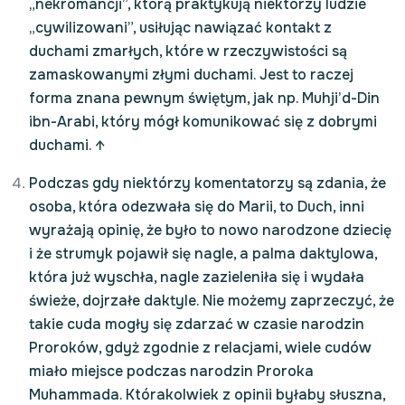
„nekromancji”, którą praktykują niektórzy ludzie
„cywilizowani”, usiłując nawiązać kontakt z
duchami zmarłych, które w rzeczywistości są
zamaskowanymi złymi duchami. Jest to raczej
forma znana pewnym świętym, jak np. Muhji’d-Din
ibn-Arabi, który mógł komunikować się z dobrymi
duchami.
↑
Podczas gdy niektórzy komentatorzy są zdania, że
osoba, która odezwała się do Marii, to Duch, inni
wyrażają opinię, że było to nowo narodzone dziecię
i że strumyk pojawił się nagle, a palma daktylowa,
która już wyschła, nagle zazieleniła się i wydała
świeże, dojrzałe daktyle. Nie możemy zaprzeczyć, że
takie cuda mogły się zdarzać w czasie narodzin
Proroków, gdyż zgodnie z relacjami, wiele cudów
miało miejsce podczas narodzin Proroka
Muhammada. Którakolwiek z opinii byłaby słuszna,