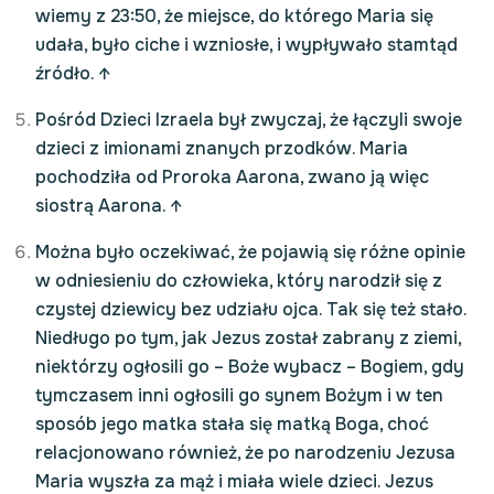
wiemy z 23:50, że miejsce, do którego Maria się
udała, było ciche i wzniosłe, i wypływało stamtąd
źródło.
↑
Pośród Dzieci Izraela był zwyczaj, że łączyli swoje
dzieci z imionami znanych przodków. Maria
pochodziła od Proroka Aarona, zwano ją więc
siostrą Aarona.
↑
Można było oczekiwać, że pojawią się różne opinie
w odniesieniu do człowieka, który narodził się z
czystej dziewicy bez udziału ojca. Tak się też stało.
Niedługo po tym, jak Jezus został zabrany z ziemi,
niektórzy ogłosili go – Boże wybacz – Bogiem, gdy
tymczasem inni ogłosili go synem Bożym i w ten
sposób jego matka stała się matką Boga, choć
relacjonowano również, że po narodzeniu Jezusa
Maria wyszła za mąż i miała wiele dzieci. Jezus