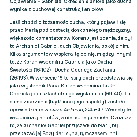
Objawienie – Gabriela. Określenie anioła jako ducha
wynika z duchowej konstrukcji aniołów.
Jeśli chodzi o tożsamość ducha, który pojawił się
przed Marią pod postacią doskonałego mężczyzny,
większość komentatorów Koranu jest zdania, że był
to Archanioł Gabriel, duch Objawienia, pokój z nim.
Kilka argumentów wspiera tę opinię, między innymi
to, że Koran wspomina Gabriela jako Ducha
Świętości (16:102) i Ducha Godnego Zaufania
(26:193). W wersecie 19 tej sury duch przedstawia się
jako wysłannik Pana. Koran wspomina także
Gabriela jako szlachetnego wysłannika (69:40). To
samo zdarzenie (bądź inne jego aspekty) zostało
opowiedziane w
surze Al-Imran,
3:45-47. Wersety te
wspominają aniołów, a nie jednego anioła. Oznacza
to, że Archanioł Gabriel przyszedł do Marii, by
przekazać jej Boży dar: syna, tymczasem inni