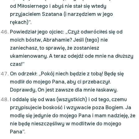
od Miłosiernego i abyś nie stał się wtedy
przyjacielem Szatana (i narzędziem w jego
rękach)”.
Powiedział jego ojciec: „Czyż odwróciłeś się od
moich bóstw, Abrahamie? Jeśli (tego) nie
zaniechasz, to sprawię, że zostaniesz
ukamienowany. A teraz odejdź ode mnie na dłuższy
czas!”
On odrzekł: „Pokój niech będzie z tobą! Będę się
modlił do mojego Pana, aby ci przebaczył.
Doprawdy, On jest zawsze dla mnie łaskawy.
I oddalę się od was (wszystkich) i od tego, czemu
przypisujecie boskość i wzywacie poza Bogiem. Ja
modlę się jedynie do mojego Pana i mam nadzieję, że
nie będę nieszczęśliwy w modlitwie do mojego
Pana”.