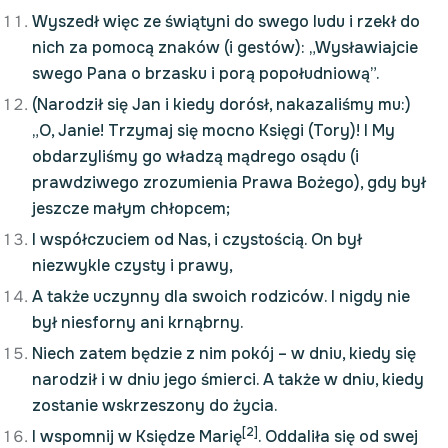
Wyszedł więc ze świątyni do swego ludu i rzekł do
nich za pomocą znaków (i gestów): „Wysławiajcie
swego Pana o brzasku i porą popołudniową”.
(Narodził się Jan i kiedy dorósł, nakazaliśmy mu:)
„O, Janie! Trzymaj się mocno Księgi (Tory)! I My
obdarzyliśmy go władzą mądrego osądu (i
prawdziwego zrozumienia Prawa Bożego), gdy był
jeszcze małym chłopcem;
I współczuciem od Nas, i czystością. On był
niezwykle czysty i prawy,
A także uczynny dla swoich rodziców. I nigdy nie
był niesforny ani krnąbrny.
Niech zatem będzie z nim pokój – w dniu, kiedy się
narodził i w dniu jego śmierci. A także w dniu, kiedy
zostanie wskrzeszony do życia.
[2]
I wspomnij w Księdze Marię
. Oddaliła się od swej