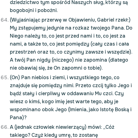
dziedzictwo tym spośród Naszych sług, którzy są
bogobojni i pobożni.
(Wyjaśniając przerwę w Objawieniu, Gabriel rzekł:)
My zstępujemy jedynie na rozkaz twojego Pana. Do
Niego należy to, co jest przed nami i to, co jest za
nami, a także to, co jest pomiędzy (cały czas i cała
przestrzeń oraz to, co czynimy zawsze i wszędzie).
A twój Pan nigdy (niczego) nie zapomina (dlatego
nie obawiaj się, że On zapomni o tobie).
(On) Pan niebios i ziemi, i wszystkiego tego, co
znajduje się pomiędzy nimi. Przeto czcij tylko Jego i
bądź stały i cierpliwy w oddawaniu Mu czci. Czy
wiesz o kimś, kogo imię jest warte tego, aby je
wspominano obok Jego (Imienia, jako Istotę Boską i
Pana)?
A (jednak człowiek niewierzący) mówi: „Cóż
takiego? Czyż kiedy umrę, to zostanę