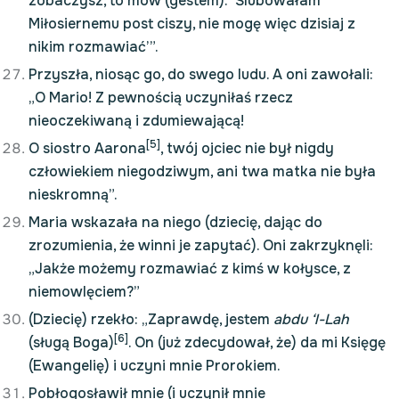
zobaczysz, to mów (gestem): ‘Ślubowałam
Miłosiernemu post ciszy, nie mogę więc dzisiaj z
nikim rozmawiać’”.
Przyszła, niosąc go, do swego ludu. A oni zawołali:
„O Mario! Z pewnością uczyniłaś rzecz
nieoczekiwaną i zdumiewającą!
[5]
O siostro Aarona
, twój ojciec nie był nigdy
człowiekiem niegodziwym, ani twa matka nie była
nieskromną”.
Maria wskazała na niego (dziecię, dając do
zrozumienia, że winni je zapytać). Oni zakrzyknęli:
„Jakże możemy rozmawiać z kimś w kołysce, z
niemowlęciem?”
(Dziecię) rzekło: „Zaprawdę, jestem
abdu ‘l-Lah
[6]
(sługą Boga)
. On (już zdecydował, że) da mi Księgę
(Ewangelię) i uczyni mnie Prorokiem.
Pobłogosławił mnie (i uczynił mnie