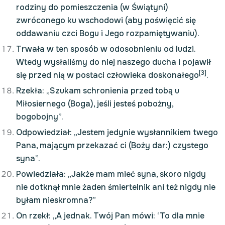
rodziny do pomieszczenia (w Świątyni)
zwróconego ku wschodowi (aby poświęcić się
oddawaniu czci Bogu i Jego rozpamiętywaniu).
Trwała w ten sposób w odosobnieniu od ludzi.
Wtedy wysłaliśmy do niej naszego ducha i pojawił
[3]
się przed nią w postaci człowieka doskonałego
.
Rzekła: „Szukam schronienia przed tobą u
Miłosiernego (Boga), jeśli jesteś pobożny,
bogobojny”.
Odpowiedział: „Jestem jedynie wysłannikiem twego
Pana, mającym przekazać ci (Boży dar:) czystego
syna”.
Powiedziała: „Jakże mam mieć syna, skoro nigdy
nie dotknął mnie żaden śmiertelnik ani też nigdy nie
byłam nieskromna?”
On rzekł: „A jednak. Twój Pan mówi: ‘To dla mnie