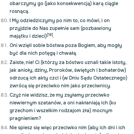
obarczymy go (jako konsekwencją) karą ciągle
rosnącą.
I My odziedziczymy po nim to, co mówi, i on
przyjdzie do Nas zupełnie sam (pozbawiony
[18]
majątku i dzieci)
.
Oni wzięli sobie bóstwa poza Bogiem, aby mogły
być dla nich potęgą i chwałą.
Zaiste, nie! Ci (którzy za bóstwo uznali takie istoty,
jak anioły, dżiny, Proroków, świętych i bohaterów)
odrzucą ich akty czci i (w Dniu Sądu Ostatecznego)
zwrócą się przeciwko nim jako przeciwnicy.
Czyż nie widzisz, że my zsyłamy przeciwko
niewiernym szatanów, a oni nakłaniają ich (ku
grzechom i wszelkim rodzajom zła) mocnym
pragnieniem?
Nie spiesz się więc przeciwko nim (aby ich dni i ich