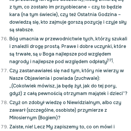
z tym, co zostało im przyobiecane – czy to będzie
kara (na tym świecie), czy też Ostatnia Godzina –
dowiedzą się, kto zajmuje gorszą pozycję i czyje siły
są słabsze.
Bóg umacnia w przewodnictwie tych, którzy szukali
i znaleźli drogę prostą. Prawe i dobre uczynki, które
są trwałe, są u Boga najlepsze pod względem
[17]
nagrody i najlepsze pod względem odpłaty
.
Czy zastanawiałeś się nad tym, który nie wierzy w
Nasze Objawienia i powiada (zuchwale):
„(Cokolwiek mówisz, ja będę żył, jak do tej pory,
gdyż) z całą pewnością otrzymam majątek i dzieci”?
Czyż on zdobył wiedzę o Niewidzialnym, albo czy
zawarł (szczególne, osobiste) przymierze z
Miłosiernym (Bogiem)?
Zaiste, nie! Lecz My zapiszemy to, co on mówi i