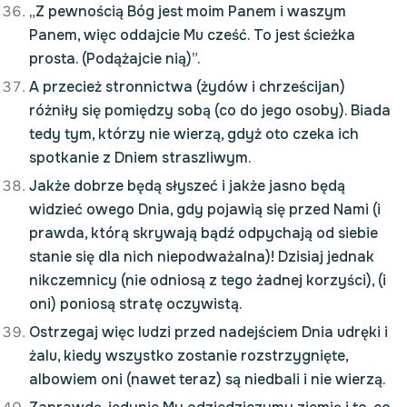
„Z pewnością Bóg jest moim Panem i waszym
Panem, więc oddajcie Mu cześć. To jest ścieżka
prosta. (Podążajcie nią)”.
A przecież stronnictwa (żydów i chrześcijan)
różniły się pomiędzy sobą (co do jego osoby). Biada
tedy tym, którzy nie wierzą, gdyż oto czeka ich
spotkanie z Dniem straszliwym.
Jakże dobrze będą słyszeć i jakże jasno będą
widzieć owego Dnia, gdy pojawią się przed Nami (i
prawda, którą skrywają bądź odpychają od siebie
stanie się dla nich niepodważalna)! Dzisiaj jednak
nikczemnicy (nie odniosą z tego żadnej korzyści), (i
oni) poniosą stratę oczywistą.
Ostrzegaj więc ludzi przed nadejściem Dnia udręki i
żalu, kiedy wszystko zostanie rozstrzygnięte,
albowiem oni (nawet teraz) są niedbali i nie wierzą.