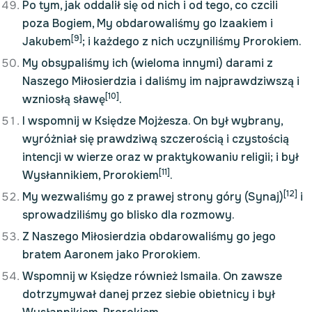
Po tym, jak oddalił się od nich i od tego, co czcili
poza Bogiem, My obdarowaliśmy go Izaakiem i
[9]
Jakubem
; i każdego z nich uczyniliśmy Prorokiem.
My obsypaliśmy ich (wieloma innymi) darami z
Naszego Miłosierdzia i daliśmy im najprawdziwszą i
[10]
wzniosłą sławę
.
I wspomnij w Księdze Mojżesza. On był wybrany,
wyróżniał się prawdziwą szczerością i czystością
intencji w wierze oraz w praktykowaniu religii; i był
[11]
Wysłannikiem, Prorokiem
.
[12]
My wezwaliśmy go z prawej strony góry (Synaj)
i
sprowadziliśmy go blisko dla rozmowy.
Z Naszego Miłosierdzia obdarowaliśmy go jego
bratem Aaronem jako Prorokiem.
Wspomnij w Księdze również Ismaila. On zawsze
dotrzymywał danej przez siebie obietnicy i był