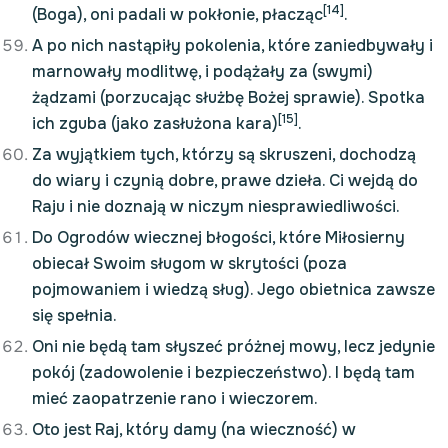
[14]
(Boga), oni padali w pokłonie, płacząc
.
A po nich nastąpiły pokolenia, które zaniedbywały i
marnowały modlitwę, i podążały za (swymi)
żądzami (porzucając służbę Bożej sprawie). Spotka
[15]
ich zguba (jako zasłużona kara)
.
Za wyjątkiem tych, którzy są skruszeni, dochodzą
do wiary i czynią dobre, prawe dzieła. Ci wejdą do
Raju i nie doznają w niczym niesprawiedliwości.
Do Ogrodów wiecznej błogości, które Miłosierny
obiecał Swoim sługom w skrytości (poza
pojmowaniem i wiedzą sług). Jego obietnica zawsze
się spełnia.
Oni nie będą tam słyszeć próżnej mowy, lecz jedynie
pokój (zadowolenie i bezpieczeństwo). I będą tam
mieć zaopatrzenie rano i wieczorem.
Oto jest Raj, który damy (na wieczność) w