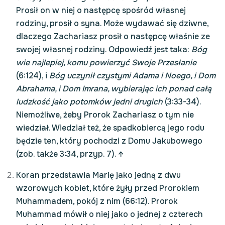
Prosił on w niej o następcę spośród własnej
rodziny, prosił o syna. Może wydawać się dziwne,
dlaczego Zachariasz prosił o następcę właśnie ze
swojej własnej rodziny. Odpowiedź jest taka:
Bóg
wie najlepiej, komu powierzyć Swoje Przesłanie
(6:124), i
Bóg uczynił czystymi Adama i Noego, i Dom
Abrahama, i Dom Imrana, wybierając ich ponad całą
ludzkość jako potomków jedni drugich
(3:33-34).
Niemożliwe, żeby Prorok Zachariasz o tym nie
wiedział. Wiedział też, że spadkobiercą jego rodu
będzie ten, który pochodzi z Domu Jakubowego
(zob. także 3:34, przyp. 7).
↑
Koran przedstawia Marię jako jedną z dwu
wzorowych kobiet, które żyły przed Prorokiem
Muhammadem, pokój z nim (66:12). Prorok
Muhammad mówił o niej jako o jednej z czterech