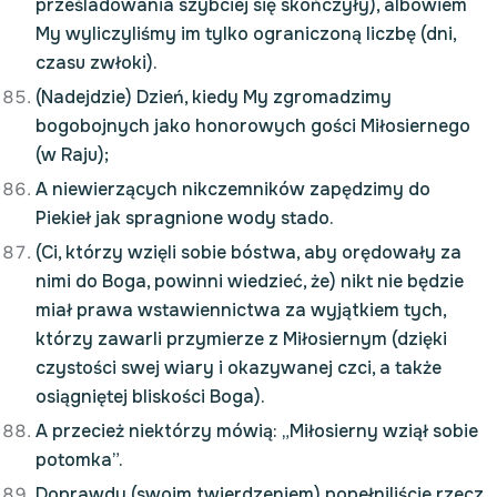
prześladowania szybciej się skończyły), albowiem
My wyliczyliśmy im tylko ograniczoną liczbę (dni,
czasu zwłoki).
(Nadejdzie) Dzień, kiedy My zgromadzimy
bogobojnych jako honorowych gości Miłosiernego
(w Raju);
A niewierzących nikczemników zapędzimy do
Piekieł jak spragnione wody stado.
(Ci, którzy wzięli sobie bóstwa, aby orędowały za
nimi do Boga, powinni wiedzieć, że) nikt nie będzie
miał prawa wstawiennictwa za wyjątkiem tych,
którzy zawarli przymierze z Miłosiernym (dzięki
czystości swej wiary i okazywanej czci, a także
osiągniętej bliskości Boga).
A przecież niektórzy mówią: „Miłosierny wziął sobie
potomka”.
Doprawdy (swoim twierdzeniem) popełniliście rzecz