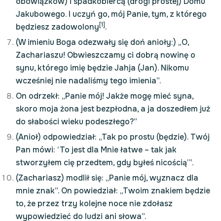
obowiązków) i spadkobiercą (drogi prostej) Domu
Jakubowego. I uczyń go, mój Panie, tym, z którego
[1]
będziesz zadowolony
.
(W imieniu Boga odezwały się doń anioły:) „O,
Zachariaszu! Obwieszczamy ci dobrą nowinę o
synu, którego imię będzie Jahja (Jan). Nikomu
wcześniej nie nadaliśmy tego imienia”.
On odrzekł: „Panie mój! Jakże mogę mieć syna,
skoro moja żona jest bezpłodna, a ja doszedłem już
do słabości wieku podeszłego?”
(Anioł) odpowiedział: „Tak po prostu (będzie). Twój
Pan mówi: ‘To jest dla Mnie łatwe – tak jak
stworzyłem cię przedtem, gdy byłeś nicością’”.
(Zachariasz) modlił się: „Panie mój, wyznacz dla
mnie znak”. On powiedział: „Twoim znakiem będzie
to, że przez trzy kolejne noce nie zdołasz
wypowiedzieć do ludzi ani słowa”.