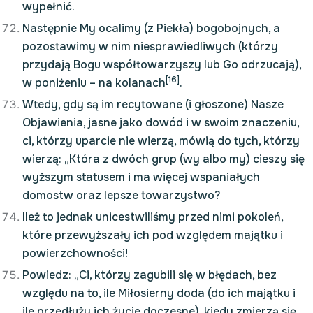
wypełnić.
Następnie My ocalimy (z Piekła) bogobojnych, a
pozostawimy w nim niesprawiedliwych (którzy
przydają Bogu współtowarzyszy lub Go odrzucają),
[16]
w poniżeniu – na kolanach
.
Wtedy, gdy są im recytowane (i głoszone) Nasze
Objawienia, jasne jako dowód i w swoim znaczeniu,
ci, którzy uparcie nie wierzą, mówią do tych, którzy
wierzą: „Która z dwóch grup (wy albo my) cieszy się
wyższym statusem i ma więcej wspaniałych
domostw oraz lepsze towarzystwo?
Ileż to jednak unicestwiliśmy przed nimi pokoleń,
które przewyższały ich pod względem majątku i
powierzchowności!
Powiedz: „Ci, którzy zagubili się w błędach, bez
względu na to, ile Miłosierny doda (do ich majątku i
ile przedłuży ich życie doczesne), kiedy zmierzą się