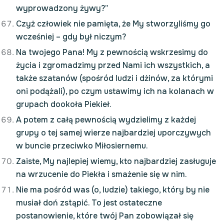
wyprowadzony żywy?”
Czyż człowiek nie pamięta, że My stworzyliśmy go
wcześniej – gdy był niczym?
Na twojego Pana! My z pewnością wskrzesimy do
życia i zgromadzimy przed Nami ich wszystkich, a
także szatanów (spośród ludzi i dżinów, za którymi
oni podążali), po czym ustawimy ich na kolanach w
grupach dookoła Piekieł.
A potem z całą pewnością wydzielimy z każdej
grupy o tej samej wierze najbardziej uporczywych
w buncie przeciwko Miłosiernemu.
Zaiste, My najlepiej wiemy, kto najbardziej zasługuje
na wrzucenie do Piekła i smażenie się w nim.
Nie ma pośród was (o, ludzie) takiego, który by nie
musiał doń zstąpić. To jest ostateczne
postanowienie, które twój Pan zobowiązał się