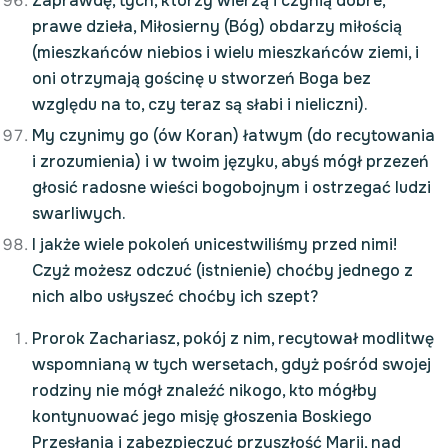
Zaprawdę, tych, którzy wierzą i czynią dobre,
prawe dzieła, Miłosierny (Bóg) obdarzy miłością
(mieszkańców niebios i wielu mieszkańców ziemi, i
oni otrzymają gościnę u stworzeń Boga bez
względu na to, czy teraz są słabi i nieliczni).
My czynimy go (ów Koran) łatwym (do recytowania
i zrozumienia) i w twoim języku, abyś mógł przezeń
głosić radosne wieści bogobojnym i ostrzegać ludzi
swarliwych.
I jakże wiele pokoleń unicestwiliśmy przed nimi!
Czyż możesz odczuć (istnienie) choćby jednego z
nich albo usłyszeć choćby ich szept?
Prorok Zachariasz, pokój z nim, recytował modlitwę
wspomnianą w tych wersetach, gdyż pośród swojej
rodziny nie mógł znaleźć nikogo, kto mógłby
kontynuować jego misję głoszenia Boskiego
Przesłania i zabezpieczyć przyszłość Marii, nad