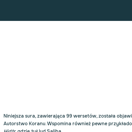
SURA 15
Niniejsza sura, zawierająca 99 wersetów, została objawi
Autorstwo Koranu. Wspomina również pewne przykłado
Hidżr
, gdzie żył lud Saliha.