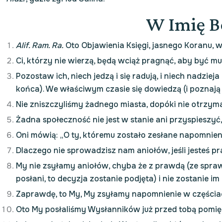
W Imię B
Alif. Ram. Ra.
Oto Objawienia Księgi, jasnego Koranu, 
Ci, którzy nie wierzą, będą wciąż pragnąć, aby być 
Pozostaw ich, niech jedzą i się radują, i niech nadzi
końca). We właściwym czasie się dowiedzą (i poznają
Nie zniszczyliśmy żadnego miasta, dopóki nie otrzym
Żadna społeczność nie jest w stanie ani przyspieszyć
Oni mówią: „O ty, któremu zostało zesłane napomnienie 
Dlaczego nie sprowadzisz nam aniołów, jeśli jesteś 
My nie zsyłamy aniołów, chyba że z prawdą (ze sprawi
posłani, to decyzja zostanie podjęta) i nie zostanie i
Zaprawdę, to My, My zsyłamy napomnienie w częściach
Oto My posłaliśmy Wysłanników już przed tobą pomi