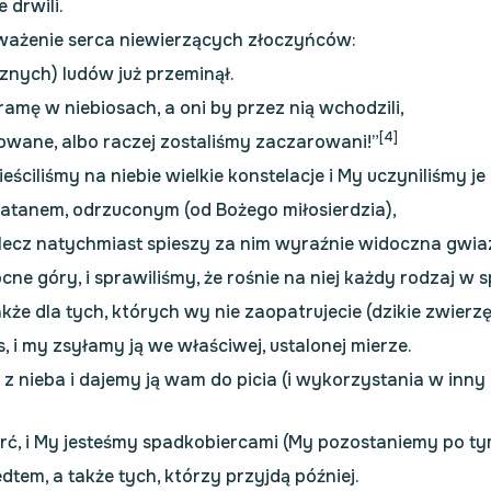
 drwili.
uważenie serca niewierzących złoczyńców:
znych) ludów już przeminął.
amę w niebiosach, a oni by przez nią wchodzili,
[4]
rowane, albo raczej zostaliśmy zaczarowani!”
ściliśmy na niebie wielkie konstelacje i My uczyniliśmy j
zatanem, odrzuconym (od Bożego miłosierdzia),
 lecz natychmiast spieszy za nim wyraźnie widoczna gwiaz
 mocne góry, i sprawiliśmy, że rośnie na niej każdy rodzaj
kże dla tych, których wy nie zaopatrujecie (dzikie zwierzęt
s, i my zsyłamy ją we właściwej, ustalonej mierze.
z nieba i dajemy ją wam do picia (i wykorzystania w inny s
ć, i My jesteśmy spadkobiercami (My pozostaniemy po tym
tem, a także tych, którzy przyjdą później.