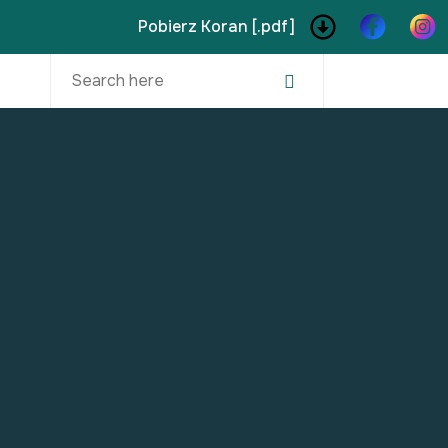
Pobierz Koran [.pdf]
Search
for: