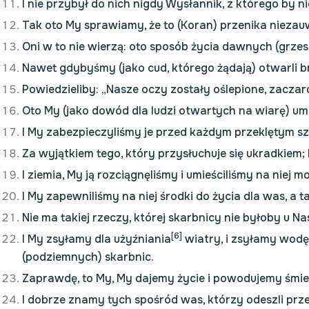
I nie przybył do nich nigdy Wysłannik, z którego by nie
Tak oto My sprawiamy, że to (Koran) przenika nieza
Oni w to nie wierzą: oto sposób życia dawnych (grzes
Nawet gdybyśmy (jako cud, którego żądają) otwarli br
Powiedzieliby: „Nasze oczy zostały oślepione, zacza
Oto My (jako dowód dla ludzi otwartych na wiarę) umie
I My zabezpieczyliśmy je przed każdym przeklętym s
Za wyjątkiem tego, który przysłuchuje się ukradkiem;
I ziemia, My ją rozciągnęliśmy i umieściliśmy na niej
I My zapewniliśmy na niej środki do życia dla was, a ta
Nie ma takiej rzeczy, której skarbnicy nie byłoby u Na
[6]
I My zsyłamy dla użyźniania
wiatry, i zsyłamy wodę 
(podziemnych) skarbnic.
Zaprawdę, to My, My dajemy życie i powodujemy śmier
I dobrze znamy tych spośród was, którzy odeszli przed