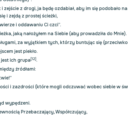
i zejście z drogi, ja będę ozdabiał, aby im się podobało na
ę i zejdą z prostej ścieżki,
ierze i oddawaniu Ci czci”.
ścieżka, jaką nałożyłem na Siebie (aby prowadziła do Mnie).
ługami, za wyjątkiem tych, którzy buntując się (przeciwko 
scem jest piekło.
[12]
est ich grupa
.
między źródłami:
twie!”
iwości i zazdrości (które mogli odczuwać wobec siebie w ś
tąd wypędzeni.
 pewnością Przebaczający, Współczujący,