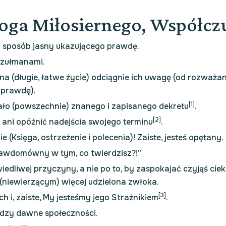
oga Miłosiernego, Współcz
w sposób jasny ukazującego prawdę.
muzułmanami.
eja na (długie, łatwe życie) odciągnie ich uwagę (od rozwa
 prawdę).
[1]
ało (powszechnie) znanego i zapisanego dekretu
.
[2]
, ani opóźnić nadejścia swojego terminu
.
(Księga, ostrzeżenie i polecenia)! Zaiste, jesteś opętany.
prawdomówny w tym, co twierdzisz?!”
edliwej przyczyny, a nie po to, by zaspokajać czyjąś cie
m (niewierzącym) więcej udzielona zwłoka.
[3]
 i, zaiste, My jesteśmy jego Strażnikiem
.
ędzy dawne społeczności.