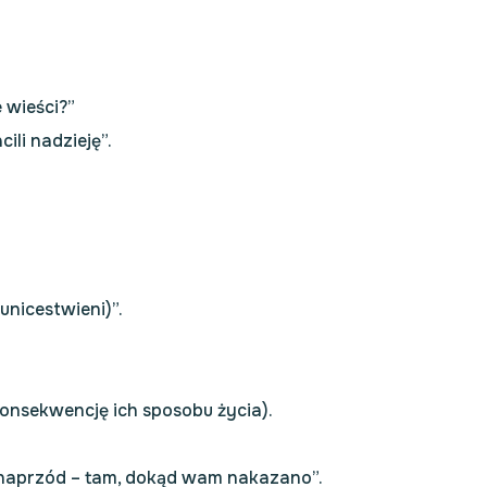
 wieści?”
ili nadzieję”.
unicestwieni)”.
ą konsekwencję ich sposobu życia).
cie naprzód – tam, dokąd wam nakazano”.