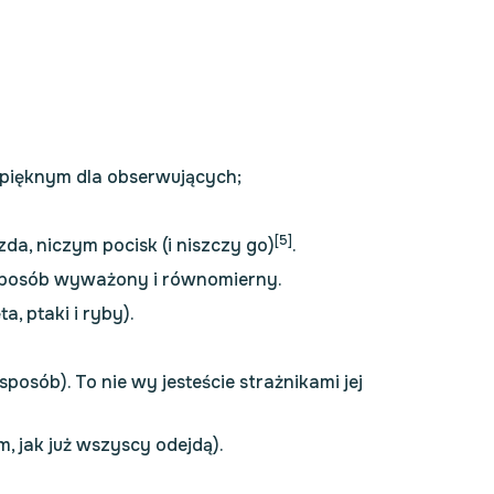
e pięknym dla obserwujących;
[5]
da, niczym pocisk (i niszczy go)
.
 w sposób wyważony i równomierny.
a, ptaki i ryby).
posób). To nie wy jesteście strażnikami jej
, jak już wszyscy odejdą).