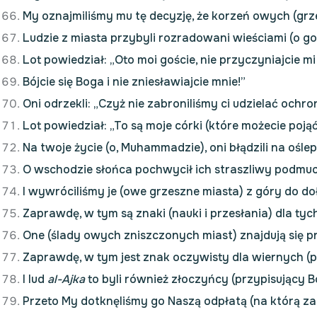
My oznajmiliśmy mu tę decyzję, że korzeń owych (grze
Ludzie z miasta przybyli rozradowani wieściami (o go
Lot powiedział: „Oto moi goście, nie przyczyniajcie m
Bójcie się Boga i nie zniesławiajcie mnie!”
Oni odrzekli: „Czyż nie zabroniliśmy ci udzielać ochr
Lot powiedział: „To są moje córki (które możecie pojąć
Na twoje życie (o, Muhammadzie), oni błądzili na oślep
O wschodzie słońca pochwycił ich straszliwy podmuc
I wywróciliśmy je (owe grzeszne miasta) z góry do dołu
Zaprawdę, w tym są znaki (nauki i przesłania) dla tyc
One (ślady owych zniszczonych miast) znajdują się prz
Zaprawdę, w tym jest znak oczywisty dla wiernych 
I lud
al-Ajka
to byli również złoczyńcy (przypisujący
Przeto My dotknęliśmy go Naszą odpłatą (na którą zas