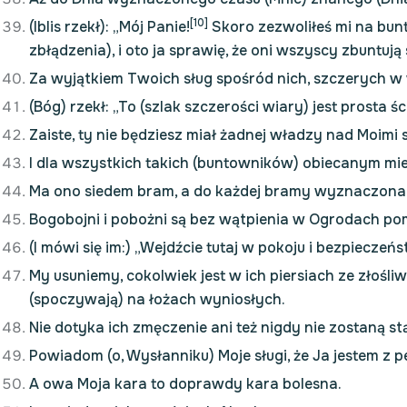
[10]
(Iblis rzekł): „Mój Panie!
Skoro zezwoliłeś mi na bunt 
zbłądzenia), i oto ja sprawię, że oni wszyscy zbuntują si
Za wyjątkiem Twoich sług spośród nich, szczerych w w
(Bóg) rzekł: „To (szlak szczerości wiary) jest prosta 
Zaiste, ty nie będziesz miał żadnej władzy nad Moimi s
I dla wszystkich takich (buntowników) obiecanym miej
Ma ono siedem bram, a do każdej bramy wyznaczona j
Bogobojni i pobożni są bez wątpienia w Ogrodach po
(I mówi się im:) „Wejdźcie tutaj w pokoju i bezpieczeńs
My usuniemy, cokolwiek jest w ich piersiach ze złośl
(spoczywają) na łożach wyniosłych.
Nie dotyka ich zmęczenie ani też nigdy nie zostaną s
Powiadom (o, Wysłanniku) Moje sługi, że Ja jestem z
A owa Moja kara to doprawdy kara bolesna.