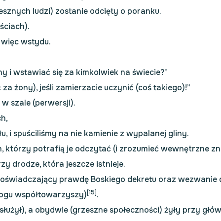
sznych ludzi) zostanie odcięty o poranku.
ściach).
i więc wstydu.
ony i wstawiać się za kimkolwiek na świecie?”
 za żony), jeśli zamierzacie uczynić (coś takiego)!”
 w szale (perwersji).
h,
, i spuściliśmy na nie kamienie z wypalanej gliny.
h, którzy potrafią je odczytać (i zrozumieć wewnętrzne zn
y drodze, która jeszcze istnieje.
(poświadczający prawdę Boskiego dekretu oraz wezwanie
[15]
 Bogu współtowarzyszy)
.
łużył), a obydwie (grzeszne społeczności) żyły przy głów