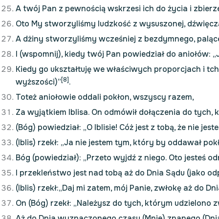
A twój Pan z pewnością wskrzesi ich do życia i zbier
Oto My stworzyliśmy ludzkość z wysuszonej, dźwięcz
A dżiny stworzyliśmy wcześniej z bezdymnego, paląc
I (wspomnij), kiedy twój Pan powiedział do aniołów: 
Kiedy go ukształtuję we właściwych proporcjach i tch
[8]
wyższości)”
.
Toteż aniołowie oddali pokłon, wszyscy razem,
Za wyjątkiem Iblisa. On odmówił dołączenia do tych, kt
(Bóg) powiedział: „O Iblisie! Cóż jest z tobą, że nie je
(Iblis) rzekł: „Ja nie jestem tym, który by oddawał p
Bóg (powiedział): „Przeto wyjdź z niego. Oto jesteś o
I przekleństwo jest nad tobą aż do Dnia Sądu (jako odp
(Iblis) rzekł:„Daj mi zatem, mój Panie, zwłokę aż do 
On (Bóg) rzekł: „Należysz do tych, którym udzielono z
Aż do Dnia wyznaczonego czasu (Mnie) znanego (Dnia