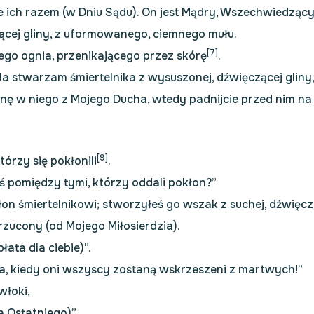
ze ich razem (w Dniu Sądu). On jest Mądry, Wszechwiedzący
ącej gliny, z uformowanego, ciemnego mułu.
[7]
ego ognia, przenikającego przez skórę
.
„Ja stwarzam śmiertelnika z wysuszonej, dźwięczącej glin
nę w niego z Mojego Ducha, wtedy padnijcie przed nim na 
[9]
órzy się pokłonili
.
steś pomiędzy tymi, którzy oddali pokłon?”
okłon śmiertelnikowi; stworzyłeś go wszak z suchej, dźwięc
drzucony (od Mojego Miłosierdzia).
łata dla ciebie)”.
Dnia, kiedy oni wszyscy zostaną wskrzeszeni z martwych!”
włoki,
 Ostatniego)”.