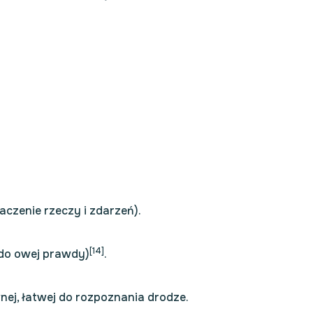
aczenie rzeczy i zdarzeń).
[14]
 do owej prawdy)
.
nej, łatwej do rozpoznania drodze.