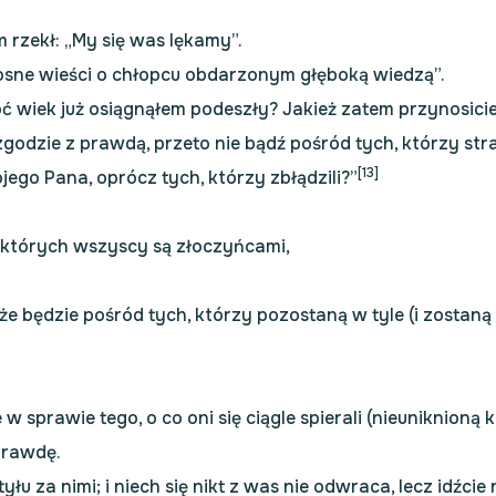
m rzekł: „My się was lękamy”.
radosne wieści o chłopcu obdarzonym głęboką wiedzą”.
oć wiek już osiągnąłem podeszły? Jakież zatem przynosicie
godzie z prawdą, przeto nie bądź pośród tych, którzy strac
[13]
ojego Pana, oprócz tych, którzy zbłądzili?”
ód których wszyscy są złoczyńcami,
e będzie pośród tych, którzy pozostaną w tyle (i zostaną 
bie w sprawie tego, o co oni się ciągle spierali (nieuniknion
prawdę.
yłu za nimi; i niech się nikt z was nie odwraca, lecz idź