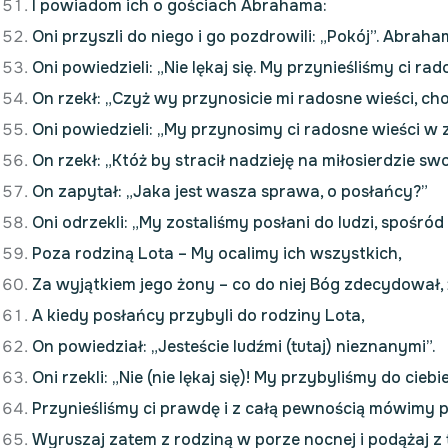
I powiadom ich o gościach Abrahama:
Oni przyszli do niego i go pozdrowili: „Pokój”. Abraha
Oni powiedzieli: „Nie lękaj się. My przynieśliśmy ci 
On rzekł: „Czyż wy przynosicie mi radosne wieści, ch
Oni powiedzieli: „My przynosimy ci radosne wieści w z
On rzekł: „Któż by stracił nadzieję na miłosierdzie sw
On zapytał: „Jaka jest wasza sprawa, o posłańcy?”
Oni odrzekli: „My zostaliśmy posłani do ludzi, spośr
Poza rodziną Lota – My ocalimy ich wszystkich,
Za wyjątkiem jego żony – co do niej Bóg zdecydował, ż
A kiedy posłańcy przybyli do rodziny Lota,
On powiedział: „Jesteście ludźmi (tutaj) nieznanymi”.
Oni rzekli: „Nie (nie lękaj się)! My przybyliśmy do cie
Przynieśliśmy ci prawdę i z całą pewnością mówimy 
Wyruszaj zatem z rodziną w porze nocnej i podążaj z t