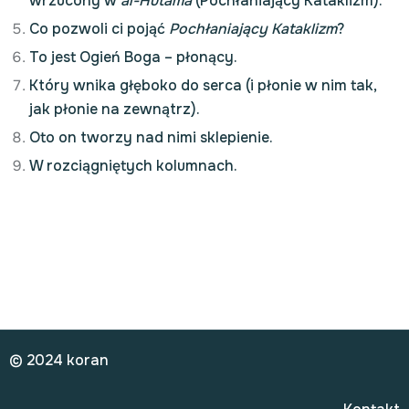
wrzucony w
al-Hutama
(Pochłaniający Kataklizm).
Co pozwoli ci pojąć
Pochłaniający Kataklizm
?
To jest Ogień Boga – płonący.
Który wnika głęboko do serca (i płonie w nim tak,
jak płonie na zewnątrz).
Oto on tworzy nad nimi sklepienie.
W rozciągniętych kolumnach.
© 2024 koran