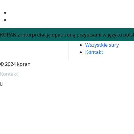
Skip
to
content
KORAN z interpretacją opatrzoną przypisami w języku pols
Wszystkie sury
Kontakt
© 2024 koran
Kontakt